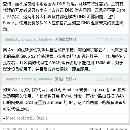
查询，而不是交给本地或国内 DNS 处理，除非有特殊需求。之前有
代理的开发者说只有小白才去在意 DNS 泄露问题，意思是不要 Care
，但事实上这两年各大代理软件都在解决 DNS 泄露问题，包括
Surge 。使用此类软件的人应该自己去调查 DNS 泄露带来的真正问
题。
Replied to a topic by Donahue
旁路由故障+1
2025 年 9 月 28 日
›
用 Arm 的优势是低功耗并且性能还不错，哪怕用玩客云 3 ，也就是很
老的晶晨 S805 32 位处理器，待机功耗 1.8 瓦的样子，工作功耗在 3
瓦左右，TLS 类的代理在 50%处理器占用下能跑到 160Mbit ，对于
慢速设备够用了，并且反应速度很快，即点即用。
Replied to a topic by Donahue
旁路由故障+1
2025 年 9 月 28 日
›
如果 Arm 设备用来代理，可以刷 Armbian 安装 sing-box 用 tun 模式
当透明网关使用，内核参数开启 IPv4/6 转发，再找个路由器把 WAN
口的网关和 DNS 设置为 armbian 的 IP ，这个路由器下的所有设备都
可以代理上网。
More replies by Orzpls
»
© 2026 V2EX · 9ms · 3.9.8.5
About
·
Language