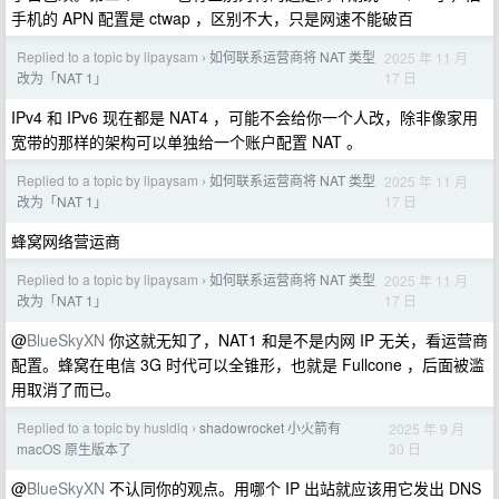
手机的 APN 配置是 ctwap ，区别不大，只是网速不能破百
Replied to a topic by lipaysam
如何联系运营商将 NAT 类型
2025 年 11 月
›
17 日
改为「NAT 1」
IPv4 和 IPv6 现在都是 NAT4 ，可能不会给你一个人改，除非像家用
宽带的那样的架构可以单独给一个账户配置 NAT 。
Replied to a topic by lipaysam
如何联系运营商将 NAT 类型
2025 年 11 月
›
17 日
改为「NAT 1」
蜂窝网络营运商
Replied to a topic by lipaysam
如何联系运营商将 NAT 类型
2025 年 11 月
›
17 日
改为「NAT 1」
@
BlueSkyXN
你这就无知了，NAT1 和是不是内网 IP 无关，看运营商
配置。蜂窝在电信 3G 时代可以全锥形，也就是 Fullcone ，后面被滥
用取消了而已。
Replied to a topic by husldlq
shadowrocket 小火箭有
2025 年 9 月
›
30 日
macOS 原生版本了
@
BlueSkyXN
不认同你的观点。用哪个 IP 出站就应该用它发出 DNS