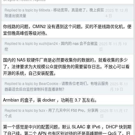
Replied to a topic by 66beta
移动宽带，真是绝了，晚上疯狂
2025 年 12 月
›
4 日
限速出镜流量
你线路的问题，CMIN2 没有遇到这个问题。买的不是线路优化机，便
宜但晚高峰低等级对待。
Replied to a topic by xuzhijian24
国内的 nas 会不会被监
2025 年 11 月 19
›
日
控
国内的 NAS 软硬件厂商是必然要收集你的数据的，就看收集的多少
了，法律要求为大规模公众提供服务的需要留存日志。不放心可以看
开源的系统，自己安装配置。
Replied to a topic by BearCookie
请教各位老哥们，有啥云服务
2025 年 11
›
月 19 日
器最适合后台监控录制抖音直播录制？
Armbian 的盒子，装 docker ，功耗在 3.7 瓦左右。
Replied to a topic by fxzx
用了几天中兴 F50 Pro，分享两
2025 年 11 月 17
›
日
个点
第一个感觉是中兴的配置问题，默认 SLAAC 拿 IPv6 ，DHCP 快到期
了自己续。第二个 APN 也有区别对待的还是高峰期统一 QoS 了，旧