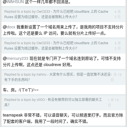
@
WAHSUN
这个一样几年都不回消息。
Replied to a topic by OwO233
为什么已经把 cloudflare 上的 Cache
4 月
›
5 日
Rules 设置为绕过缓存，还是会被限制上传大小？
@
docx
我重新设置了一个域名用来上传了，是我用的项目不支持分片
上传啦。这个还是要么 IP 访问，要么就有分片上传好一点。
Replied to a topic by OwO233
为什么已经把 cloudflare 上的 Cache
4 月
›
5 日
Rules 设置为绕过缓存，还是会被限制上传大小？
@
mercury233
现在就是专门开了一个域名连到原站了。可惜不支持
分片上传啊，这点还是 cloudreve 好用。
Replied to a topic by hahiru
大家有什么想买，但是一直犹豫不决还没
1 月 19
›
日
有下手的东西吗？
车、房。/(ㄒoㄒ)/~~
Replied to a topic by v00O
有没有推荐的可以独立部署的聊天工
1 月 19
›
日
具？
teamspeak 非常不错，可以语音聊天，可以频道里打字。而且官方除
了配套的客户端，我用了一段时间了，确实不错。