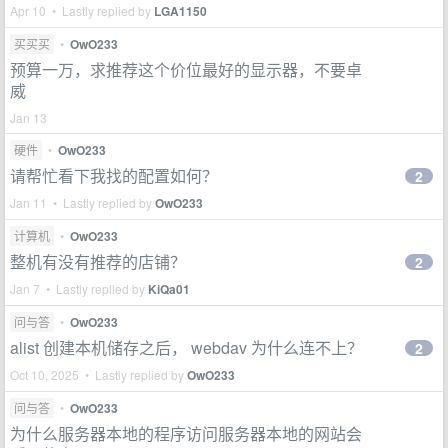
Apr 10 • Lastly replied by
LGA1150
买买买
•
OwO233
预算一万，求推荐这个价位最好的显示器，不要卓
威
Jan 13
硬件
•
OwO233
请帮忙看下我找的配置如何？
2
Jan 11 • Lastly replied by
OwO233
计算机
•
OwO233
整机有没有推荐的店铺？
2
Jan 7 • Lastly replied by
KiQa01
问与答
•
OwO233
alist 创建本机储存之后， webdav 为什么连不上？
2
Oct 10, 2025 • Lastly replied by
OwO233
问与答
•
OwO233
为什么服务器本地的程序访问服务器本地的网站会