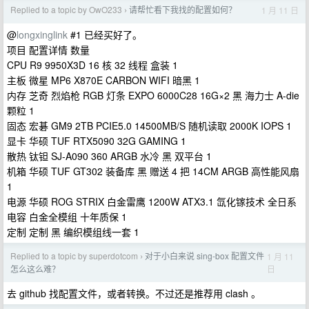
Replied to a topic by OwO233
请帮忙看下我找的配置如何？
1 月 11 日
›
@
longxinglink
#1 已经买好了。
项目 配置详情 数量
CPU R9 9950X3D 16 核 32 线程 盒装 1
主板 微星 MP6 X870E CARBON WIFI 暗黑 1
内存 芝奇 烈焰枪 RGB 灯条 EXPO 6000C28 16G×2 黑 海力士 A-die
颗粒 1
固态 宏碁 GM9 2TB PCIE5.0 14500MB/S 随机读取 2000K IOPS 1
显卡 华硕 TUF RTX5090 32G GAMING 1
散热 钛钽 SJ-A090 360 ARGB 水冷 黑 双平台 1
机箱 华硕 TUF GT302 装备库 黑 赠送 4 把 14CM ARGB 高性能风扇
1
电源 华硕 ROG STRIX 白金雷鹰 1200W ATX3.1 氙化镓技术 全日系
电容 白金全模组 十年质保 1
定制 定制 黑 编织模组线一套 1
Replied to a topic by superdotcom
对于小白来说 sing-box 配置文件
1 月 11
›
日
怎么这么难？
去 github 找配置文件，或者转换。不过还是推荐用 clash 。