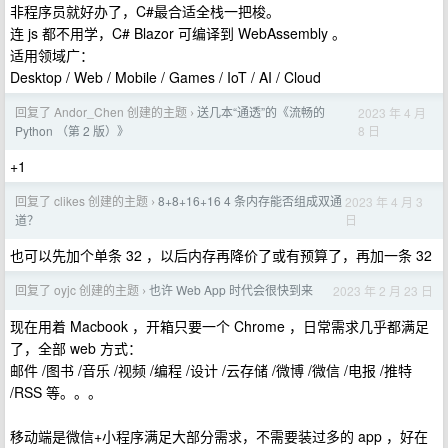
非程序员就好办了，C#最合适全栈一把梭。
连 js 都不用学，C# Blazor 可编译到 WebAssembly 。
适用领域广：
Desktop / Web / Mobile / Games / IoT / AI / Cloud
回复了 Andor_Chen 创建的主题
送几本“通透”的《流畅的
2023 年 4 月
›
8 日
Python （第 2 版）》
+1
回复了 clikes 创建的主题
8+8+16+16 4 条内存能否组成双通
2023 年 4 月 3
›
日
道？
也可以先加个单条 32 ，以后内存再降价了或有预算了，再加一条 32
回复了 oyjc 创建的主题
也许 Web App 时代会很快到来
2023 年 2 月 23 日
›
现在用着 Macbook ，开箱只要一个 Chrome ，日常需求几乎都满足
了，全部 web 方式：
邮件 /图书 /音乐 /视频 /编程 /设计 /云存储 /微博 /微信 /电报 /推特
/RSS 等。。。
移动端是微信+小程序满足大部分需求，不需要装过多的 app ，好在