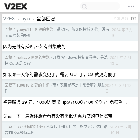
V2EX
oyjc
全部回复
回复总数
171
›
›
回复了 yueye115 创建的主题
错觉吗，蓝牙触控板 2 代，没有
2024 年 7 月
›
9 日
mac 原装的好用
因为无线有延迟,不如有线集成的
回复了 hahade 创建的主题
开发 Windows 控制台程序，是选
2024 年 3 月
›
13 日
择 Go 还是 C#？
如果哪一天你的需求变更了，需要 GUI 了，C# 就更方便了
回复了 su0818 创建的主题
南方宽带是不是非常贵啊？朋友
2024 年 3 月 12
›
日
们
福建联通 29 元，1000M 宽带+iptv+100G+100 分钟+1 免费副卡
记录一下，最近还想看看有没有类似优惠力度的电信宽带
回复了 jxxz 创建的主题
不以找工作为目的，想学 c#，这门语
2023 年 5 月
›
19 日
言有啥优势特点吗