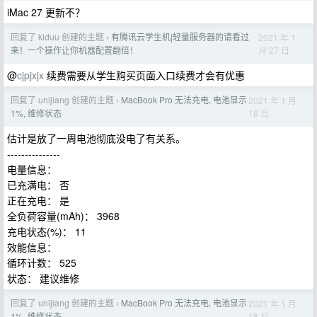
iMac 27 更新不？
回复了 kiduu 创建的主题
有腾讯云学生机|轻量服务器的请看过
2021 年 1
›
月 27 日
来！一个操作让你机器配置翻倍！
@
cjpjxjx
续费需要从学生购买页面入口续费才会有优惠
回复了 unijiang 创建的主题
MacBook Pro 无法充电, 电池显示
2021 年 1 月
›
18 日
1%, 维修状态
估计是放了一周电池彻底没电了有关系。
---------------
电量信息：
已充满电： 否
正在充电： 是
全负荷容量(mAh)： 3968
充电状态(%)： 11
效能信息：
循环计数： 525
状态： 建议维修
回复了 unijiang 创建的主题
MacBook Pro 无法充电, 电池显示
2021 年 1 月
›
18 日
1%, 维修状态