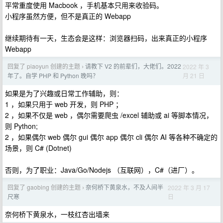
平常重度使用 Macbook ，手机基本只用来收验码。
小程序虽然方便，但不是真正的 Webapp
继续期待有一天，生态会是这样：浏览器扫码，出来真正的小程序
Webapp
回复了 piaoyun 创建的主题
请教下 V2 的前辈们，大佬们。2022
2022 年 3
›
月 21 日
年了。自学 PHP 和 Python 晚吗？
如果是为了兴趣或日常工作辅助，则：
1 ，如果只用于 web 开发，则 PHP ；
2 ，如果不仅是 web ，偶尔需要爬虫 /excel 辅助或 ai 等脚本情况，
则 Python;
2 ，如果偶尔 web 偶尔 gui 偶尔 app 偶尔 cli 偶尔 AI 等各种不确定的
场景，则 C# (Dotnet)
否则，为了职业：Java/Go/Nodejs （互联网），C#（进厂）。
回复了 gaobing 创建的主题
奈何桥下黄泉水，不及人间半
2022 年 3 月 17
›
日
尺寒
奈何桥下黄泉水，一枝红杏出墙来