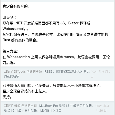
肯定会有影响的。
UI 层面：
现在用 .NET 开发前端页面都不用写 JS，Blazor 翻译成
Webassembly 。
其它的编程语言，早晚也是这样，比如冷门的 Nim 又或者讲性能的
Rust 都有类似的整合。
第三方库：
在 Webassembly 上可以做各种通用库.wasm，跨语言被调用，无论
前后端。
回复了 DIYgods 创建的主题
RSS3：我们仍未知道那天所看见
2021 年 6 月 7
›
日
的花的名字
即使普通人有门槛，也没关系，只要能切出一小块蛋糕就块了。
至少全球会建站的有上亿人。
支持。
回复了 HKD 创建的主题
MacBook Pro 新款 13 寸最早 7 月发售，
2021 年 4
›
月 26 日
新款 16 寸最早 9 月发售，日经贴可以休矣