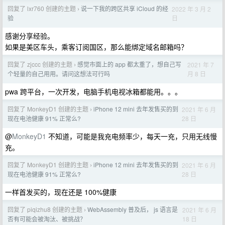
回复了 lxr760 创建的主题
说一下我的跨区共享 iCloud 的经
2022 年 3 月 2
›
日
验
感谢分享经验。
如果是美区车头，乘客订阅国区，那么能绑定域名邮箱吗？
回复了 zjccc 创建的主题
感觉市面上的 app 都太重了，想自己写
2021 年 7
›
月 8 日
个轻量的自己用用。请问这想法可行吗
pwa 跨平台，一次开发，电脑手机电视冰箱都能用。。。
回复了 MonkeyD1 创建的主题
iPhone 12 mini 去年发售买的到
2021 年 6 月
›
28 日
现在电池健康 91% 正常么?
@
MonkeyD1
不知道，可能是我充电频率少，每天一充，只用无线慢
充。
回复了 MonkeyD1 创建的主题
iPhone 12 mini 去年发售买的到
2021 年 6 月
›
28 日
现在电池健康 91% 正常么?
一样首发买的，现在还是 100%健康
回复了 piqizhu8 创建的主题
WebAssembly 普及后， js 语言是
2021 年 6 月
›
18 日
否有可能会被淘汰、被挑战？