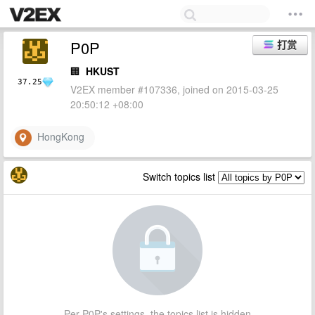
P0P
打赏
🏢
HKUST
37.25
V2EX member #107336, joined on 2015-03-25
20:50:12 +08:00
HongKong
Switch topics list
Per P0P's settings, the topics list is hidden