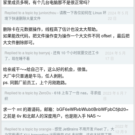
家里成员多啊，有个几台电脑那不是很正常吗？
Replied to a topic by juniorzhou
请教一下各位如何在 Linux 环
2024 年 5 月
›
22 日
境下快速删除大量文件
删除卡在元数据操作，线程高了估计也没太大帮助。
如果能改代码，把文件操作变为操作一个大文件不同 offset ，最后把
大文件删除即可。
Replied to a topic by barrysj
还有 10 个小时就要交还工卡
2024 年 5 月
›
17 日
了，现在睡不着
给亲戚干～=给自己干，这么好的机会，很值。
大厂中只普通是牛马，任人剥削。
ps. 同鹅厂前员工，上个月刚跑路。
Replied to a topic by ZeroDu
618 上车了一台 nas，寻求组
2023 年 6 月 7
›
日
织
求一个 mt 的邀请码，邮箱：bGF6eWRvbWlub0BnbWFpbC5jb20=
之前是 6v 和北邮人的深度用户，也是刚入手 NAS ～
2022 年
Replied to a topic by orangie
感觉 JetBrains 不用开发 Fleet 了，大
›
12 月 9
力宣传通过 X11 forwarding 远程使用 IDE 多好啊，这也太好用了吧