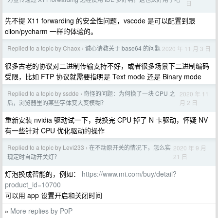
日
先不提 X11 forwarding 的安全性问题，vscode 是可以配置到跟
clion/pycharm 一样的体验的。
Replied to a topic by Chaox
诚心请教关于 base64 的问题
2020 年 11 月 3 日
›
很多古老的协议对二进制传输支持不好，或者很多场景下二进制编码
受限，比如 FTP 协议就需要指明是 Text mode 还是 Binary mode
Replied to a topic by ssdde
奇怪的问题：为何换了一块 CPU 之
2020 年 11
›
月 2 日
后，浏览器里的某些字体变大变模糊？
重新安装 nvidia 驱动试一下，我换完 CPU 掉了 N 卡驱动，怀疑 NV
有一些针对 CPU 优化驱动的操作
Replied to a topic by Levi233
在不动原开关的情况下，怎么实
2020 年 9 月
›
21 日
现定时自动开关灯？
灯泡换成智能的，例如：
https://www.mi.com/buy/detail?
product_id=10700
可以用 app 设置开启和关闭时间
More replies by P0P
»