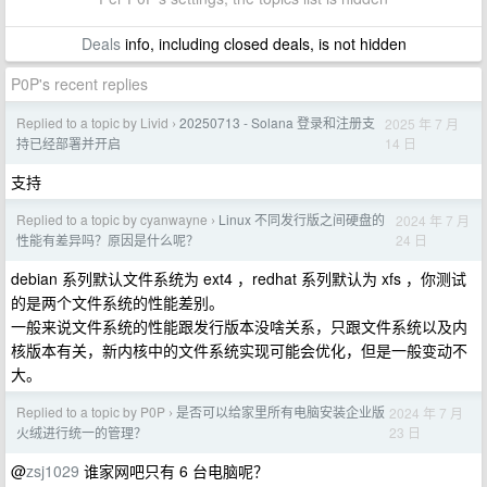
Deals
info, including closed deals, is not hidden
P0P's recent replies
Replied to a topic by Livid
20250713 - Solana 登录和注册支
2025 年 7 月
›
14 日
持已经部署并开启
支持
Replied to a topic by cyanwayne
Linux 不同发行版之间硬盘的
2024 年 7 月
›
24 日
性能有差异吗？原因是什么呢？
debian 系列默认文件系统为 ext4 ，redhat 系列默认为 xfs ，你测试
的是两个文件系统的性能差别。
一般来说文件系统的性能跟发行版本没啥关系，只跟文件系统以及内
核版本有关，新内核中的文件系统实现可能会优化，但是一般变动不
大。
Replied to a topic by P0P
是否可以给家里所有电脑安装企业版
2024 年 7 月
›
23 日
火绒进行统一的管理？
@
zsj1029
谁家网吧只有 6 台电脑呢？