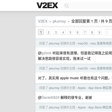
V2EX
pkumsy
全部回复第 1 页 / 共 9 
›
›
1
2
3
4
5
6
7
8
9
回复了
pkumsy
创建的主题
macOS
mac 连接有
›
›
@
gzlock
听起来很有道理，但是我记得我之前用
解决思路很容易实现，我来试一试
回复了
pkumsy
创建的主题
macOS
mac 连接有
›
›
对了，其实用 apple music 听歌也有这个
回复了
pkumsy
创建的主题
Apple
App Store 
›
›
@
Daniel0829
解释的很专业，谢谢
回复了
pkumsy
创建的主题
Apple
App Store 
›
›