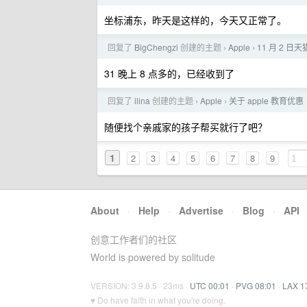
坐标浦东，昨天是这样的，今天又正常了。
回复了
BigChengzi
创建的主题
Apple
11 月 2 日
›
›
31 晚上 8 点多的，已经收到了
回复了
ilina
创建的主题
Apple
关于 apple 教育
›
›
随便找个亲戚家的孩子帮买就行了吧？
1
2
3
4
5
6
7
8
9
About
·
Help
·
Advertise
·
Blog
·
API
创意工作者们的社区
World is powered by solitude
VERSION: 3.9.8.5 · 23ms ·
UTC 00:01
·
PVG 08:01
·
LAX 1
♥ Do have faith in what you're doing.