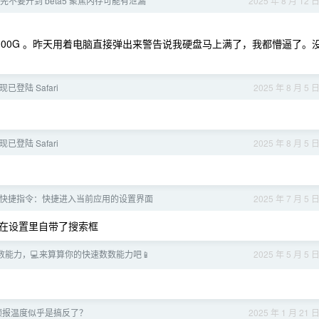
ta 先不要升到 beta5 聚焦内存可能有泄漏
2025 年 8 月 12 
减少了 100G 。昨天用着电脑直接弹出来警告说我硬盘马上满了，我都懵逼了。
te 现已登陆 Safari
2025 年 8 月 5 
te 现已登陆 Safari
2025 年 8 月 5 
快捷指令：快捷进入当前应用的设置界面
2025 年 7 月 5 
竟现在设置里自带了搜索框
数能力，💻来算算你的快速数数能力吧📱
2025 年 5 月 5 
预报温度似乎是搞反了？
2025 年 1 月 21 