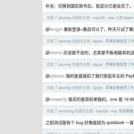
补充：切换到国区账号后，就显示已是会员了。再
回复了
pkumsy
创建的主题
macOS
mac 上的 Appl
›
›
@
fengyn
重新登录+重启可以了，昨天只试了重
回复了
pkumsy
创建的主题
Apple
苹果好像放宽了外区 
›
›
@
zcomo
应该是不会的，尤其是平板电脑耳机
回复了
pkumsy
创建的主题
Apple
苹果好像放宽了外区 
›
›
@
yzbomo
我的是直接扣了我们家庭车主的 PayP
回复了
pkumsy
创建的主题
Apple
苹果好像放宽了外区 
›
›
@
noqwerty
我买的是耳机单独的。one 是 19.9
回复了
renchong
创建的主题
macOS
mac 系统数据
›
›
之前测试版有个 bug 好像是因为 quickloo