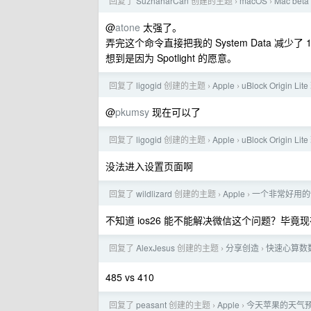
回复了
SuzhaharCan
创建的主题
macOS
Mac be
›
›
@
atone
太强了。
弄完这个命令直接把我的 System Data 
想到是因为 Spotlight 的愿意。
回复了
ligogid
创建的主题
Apple
uBlock Origin Li
›
›
@
pkumsy
现在可以了
回复了
ligogid
创建的主题
Apple
uBlock Origin Li
›
›
没法进入设置页面啊
回复了
wildlizard
创建的主题
Apple
一个非常好用的
›
›
不知道 ios26 能不能解决微信这个问题？毕
回复了
AlexJesus
创建的主题
分享创造
快速心算数
›
›
485 vs 410
回复了
peasant
创建的主题
Apple
今天苹果的天气
›
›