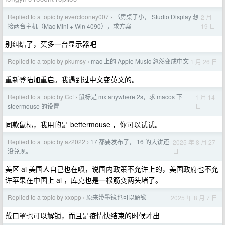
Replied to a topic by everclooney007
书房桌子小， Studio Display 想
2 月
›
19 日
接两台主机（Mac Mini + Win 4090），求方案
别纠结了，买多一台显示器吧
Replied to a topic by pkumsy
mac 上的 Apple Music 忽然变成中文
1 月 26 日
›
重新登陆加重启。我遇到过中文变英文的。
Replied to a topic by Ccf
鼠标是 mx anywhere 2s，求 macos 下
1 月 14
›
日
steermouse 的设置
同款鼠标，我用的是 bettermouse ，你可以试试。
Replied to a topic by az2022
17 都要发布了， 16 的大饼还
2025 年 8 月 27
›
日
没兑现。
美区 ai 美国人自己也在喷，说国内政策不允许上的，美国政府也不允
许苹果在中国上 ai ，库克也是一根筋变两头堵了。
Replied to a topic by xxopp
原来带墨镜也可以解锁
2025 年 8 月 7 日
›
戴口罩也可以解锁，而且是疫情快结束的时候才出