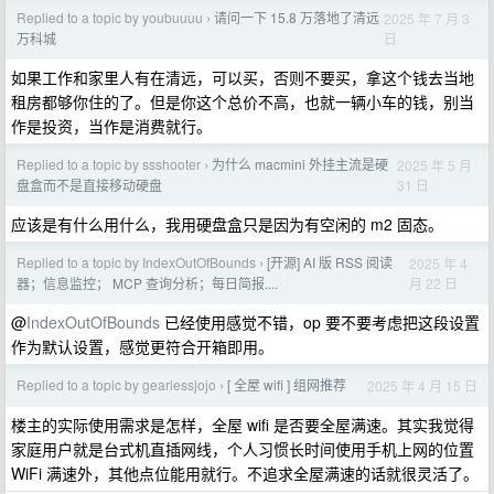
Replied to a topic by youbuuuu
请问一下 15.8 万落地了清远
2025 年 7 月 3
›
日
万科城
如果工作和家里人有在清远，可以买，否则不要买，拿这个钱去当地
租房都够你住的了。但是你这个总价不高，也就一辆小车的钱，别当
作是投资，当作是消费就行。
Replied to a topic by ssshooter
为什么 macmini 外挂主流是硬
2025 年 5 月
›
31 日
盘盒而不是直接移动硬盘
应该是有什么用什么，我用硬盘盒只是因为有空闲的 m2 固态。
Replied to a topic by IndexOutOfBounds
[开源] AI 版 RSS 阅读
2025 年 4
›
月 22 日
器；信息监控； MCP 查询分析；每日简报....
@
IndexOutOfBounds
已经使用感觉不错，op 要不要考虑把这段设置
作为默认设置，感觉更符合开箱即用。
Replied to a topic by gearlessjojo
[ 全屋 wifi ] 组网推荐
2025 年 4 月 15 日
›
楼主的实际使用需求是怎样，全屋 wifi 是否要全屋满速。其实我觉得
家庭用户就是台式机直插网线，个人习惯长时间使用手机上网的位置
WiFi 满速外，其他点位能用就行。不追求全屋满速的话就很灵活了。