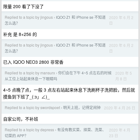
限量 200 看了下没了
Replied to a topic by jingous
IQOO Z1 和 iPhone se 不知道
2020 年 6 月 2
›
日
怎么选？
补充 是 8+256 的
Replied to a topic by jingous
IQOO Z1 和 iPhone se 不知道
2020 年 6 月 2
›
日
怎么选？
已入 IQOO NEO3 2800 非常香
Replied to a topic by mansurx
你们会在下午 4~5 点左右的时候
2020 年 5
›
月 8 日
从工位上站起来休息一下眼睛吗
4~5 点晚了点，一般 3 点左右站起来休息下洗刷杯子洗把脸，然后就
摸鱼到下班了_(:з」∠)_
Replied to a topic by swordspoet
明天上班，记得定闹钟
2020 年 4 月 26 日
›
自家公司，不补班
Replied to a topic by depress
有没有教买菜、择菜、洗菜、
2020 年 4 月
›
23 日
切菜的 APP？