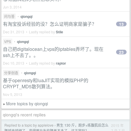
Jun 3, 2014
问与答
•
qiongqi
有淘宝投诉经验的没？怎么证明商家是骗子？
13
Dec 31, 2013 • Lastly replied by
Stile
VPS
•
qiongqi
自己把digitalocean上vps的iptables弄坏了。现在
23
ssh上不去了。。
Dec 10, 2013 • Lastly replied by
raptor
分享创造
•
qiongqi
基于openresty和luaJIT实现的模拟PHP的
CRYPT_MD5散列算法。
Nov 5, 2013
More topics by qiongqi
»
qiongqi's recent replies
Replied to a topic by applelove
男生 130 斤，跑步+练腹肌后怎么
2015 年
›
7 月 7 日
腰越来越细了，变得跟女生的腰差不多了，这正常吗？