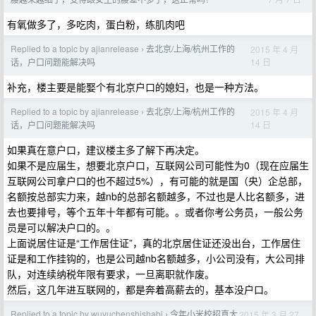
有氧做多了，多吃肉，蛋白粉，练肌肉吧
Replied to a topic by ajianrelease
去北京/上海/杭州工作的
2015 年 4 月
›
14 日
话，户口问题能解决吗
补充，楼主要是能娶个有北京户口的媳妇，也是一种方法。
Replied to a topic by ajianrelease
去北京/上海/杭州工作的
2015 年 4 月
›
14 日
话，户口问题能解决吗
如果真在意户口，建议楼主多了解下再决定。
如果不是应届生，想要北京户口，互联网公司可能性为0（现在应届生
互联网公司拿户口的也不超过5%），有可能的就是国（央）企总部，
名额按总部实力来，越nb的总部名额越多，不过也是人比名额多，进
去也要排号，等个五年十年都有可能。。或者你考公务员，一般公务
员是可以解决户口的。。
上面说居住证是“工作居住证”，真的北京居住证还没出台，工作居住
证是和工作挂钩的，也是公司越nb名额越多，小公司没有，大公司排
队，对连续纳税年限有要求，一旦离职就作废。
然后，这几年进互联网的，都是奔着高薪去的，基本没户口。
Replied to a topic by wuyuchenshishabi
今年小米校招真大
2015 年 3 月 27
›