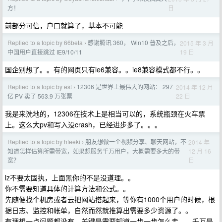
日
方！
前部分可信，户口就算了，基本不可能
Replied to a topic by 66beta
感谢腾讯 360， Win10 普及之后，
2015 年 3 月
›
19 日
中国用户直接跳过 IE9/10/11
国企别想了。。有的网页只有ie6兼容。。ie8兼容模式都不行。。
Replied to a topic by est
12306 是世界上最伟大的网站： 297
2014 年 12 月
›
22 日
亿 PV 卖了 563.9 万张票
我是来洗地的，12306在技术上是相当可以的，系统瓶颈在火车票
上。这么大pv和写入没crash，已经进步多了。。。
Replied to a topic by hfeeki
朋友想做一个视频分享、聊天网站，不
2014 年
›
12 月 16
知道怎样估算所需带宽，如果想服务千万用户，大概需要多大的带
日
宽？
lz不要太固执，上面黑你的不是没道理。。
你不需要知道具体的计算方法和公式。。
先随便找个机房或者云把网站搭起来，等你有1000个用户的时候，根
据日志、监控和帐单，自然而然就推算出需要多少资源了。。
有理想一点问题都没有，关键是需要知道一步一步怎么走。。千万是