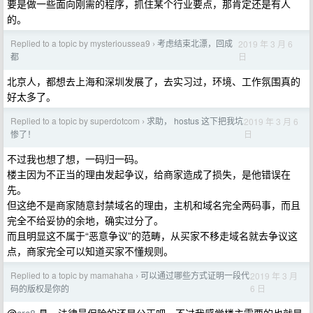
要是做一些面向刚需的程序，抓住某个行业要点，那肯定还是有人
的。
Replied to a topic by mysterioussea9
考虑结束北漂，回成
2019 年 3 月 6
›
日
都
北京人，都想去上海和深圳发展了，去实习过，环境、工作氛围真的
好太多了。
Replied to a topic by superdotcom
求助， hostus 这下把我坑
2019 年 3 月 6
›
日
惨了！
不过我也想了想，一码归一码。
楼主因为不正当的理由发起争议，给商家造成了损失，是他错误在
先。
但这绝不是商家随意封禁域名的理由，主机和域名完全两码事，而且
完全不给妥协的余地，确实过分了。
而且明显这不属于“恶意争议”的范畴，从买家不移走域名就去争议这
点，商家完全可以知道买家不懂规则。
Replied to a topic by mamahaha
可以通过哪些方式证明一段代
2019 年 3 月
›
6 日
码的版权是你的