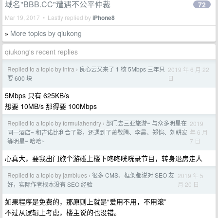
域名"BBB.CC"遭遇不公平仲裁
72
Mar 19, 2017 • Lastly replied by
iPhone8
More topics by qiukong
»
qiukong's recent replies
Replied to a topic by infra
良心云又来了 1 核 5Mbps 三年只
2019 年 6 月 22
›
日
要 600 块
5Mbps 只有 625KB/s
想要 10MB/s 那得要 100Mbps
Replied to a topic by formulahendry
部门去三亚旅游~ 与众多明星在
2019
›
年 6 月
同一酒店~ 和吉诺比利合了影，还遇到了萧敬腾、李晨、郑恺、刘耕宏
7 日
等明星~ 哈哈~
心真大，要我出门旅个游碰上楼下咚咚咣咣录节目，转身退房走人
Replied to a topic by jamblues
很多 CMS、框架都说对 SEO 友
2019 年 5
›
月 20 日
好，实际作者根本没有 SEO 经验
如果程序是免费的，那原则上就是“爱用不用，不用滚”
不过从逻辑上考虑，楼主说的也没错。