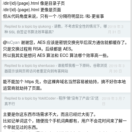
/dir/{id}/{page}.html 像是目录子页
/dir/{id}-{page}.html 更像是页面
但从代码角度来说，只有一个 /分隔符明显比 /和-更省事
Replied to a topic by qiukong
请教，不考虑安全性的情况下，哪
2019 年 3
›
月 31 日
种 SSL 自签证书算法效率最高？
@
isCyan
谢谢您，AES 应该是密钥交换完毕后双方通信就都缓存了。
只是交换过程用 RSA，后续都是 AES。
所以我其实是想问 AES 算法和 ECC 算法哪个效率高一些。
Replied to a topic by shentucao
谁能帮我看一下原码，谷歌浏览
2019 年 3
›
月 30 日
器提示该网页将访问者重定向到有害网站
能不能加个 https 先，你这裸奔域名当然容易被劫持，搞不好你本地
运营商就劫持了页面。
Replied to a topic by YokitCoder
程序“猿”没有了产品“汪”还
2019 年 3 月 7
›
日
真不行
主要是你这东西市场需求不大，而且已经烂大街了。
比如记单词这个，随便找个手机词典都有，用户不会花时间来了解一
个早就见过的东西。