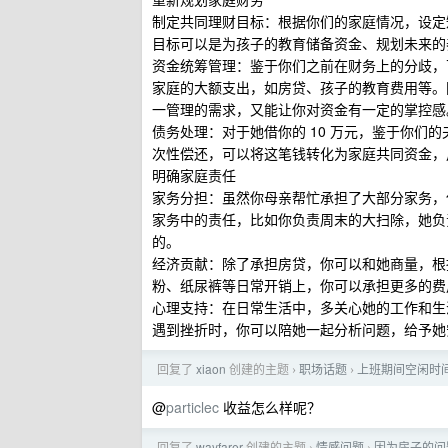
制定共同理财目标：根据你们的家庭情况，设定
目标可以是为孩子的教育储备资金、规划未来的
资金统筹管理：鉴于你们之前在财务上的分歧，
家庭的大额支出，如房贷、孩子的教育费用等。
一管理的需求，又能让你对资金有一定的掌控感
债务处理：对于她借你的 10 万元，鉴于你们
次性偿还，可以将这笔钱转化为家庭共同资金，
明确家庭责任
家务分担：虽然你母亲帮忙承担了大部分家务，
家务中的责任，比如你负责周末的大扫除，她负
的。
经济贡献：除了承担房贷，你可以和她商量，根
粉、纸尿裤等日常开销上，你可以承担更多的费
心理支持：在日常生活中，多关心她的工作和生
遇到挫折时，你可以陪她一起分析问题，给予她
回复了
xiaon
创建的主题
职场话题
上班期间空闲时
›
›
@
particlec
收益怎么样呢？
回复了
wayfarer
创建的主题
情感问题
因为房子的问