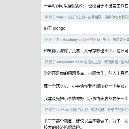
一半时间可以居家办公，也相当于不出差工作在
回复了
wali77
创建的主题
创业组队
如果你也有搞副
›
›
加下 qlongc
回复了
Zhuzhuchenyan
创建的主题
生活
纠结要不
›
›
如果你上海房子几套，父母存款也不少，建议可
回复了
TangMonkDance
创建的主题
情感问题
刚结
›
›
觉得还是你的问题多点，小题大作，别人十月怀
连一个饮水机，小事情你都不能顺心一个孕妇，
我建议先把小事情做好（小事情夫妻都要争一个
回复了
eb55xyz
创建的主题
职场话题
分享下我的几
›
›
卡丁车那个项目，建议以后不要做了，为了一次 
较大的经济赔偿风险。