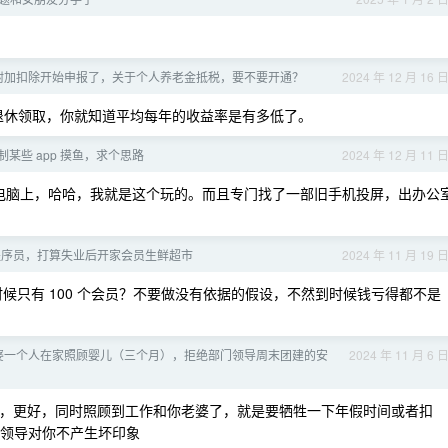
专项附加扣除开始申报了，关于个人养老金抵税，要不要开通？
2024 年 12 月 16 
才能退休领取，你就知道平均每年的收益率是有多低了。
某些 app 摸鱼，求个思路
2024 年 12 月 11 
电脑上，哈哈，我就是这个玩的。而且专门找了一部旧手机投屏，出办公
程序员，打算失业后开家会员生鲜超市
2024 年 11 月 19 
时候只有 100 个会员？不要做没有依据的假设，不然到时候钱亏得都不是
婆一个人在家照顾婴儿（三个月），拒绝部门领导周末团建的安
2024 年 11 月 6 
老婆，更好，同时照顾到工作和你老婆了，就是要牺牲一下年假时间或者扣
和领导对你不产生坏印象