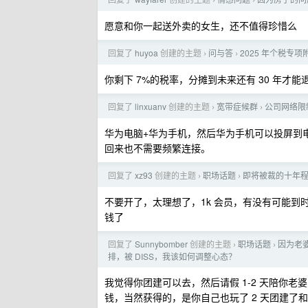
›
›
愿意和你一起送外卖的女生，还不值得珍惜么
回复了
huyoa
创建的主题
问与答
2025 年个税
›
›
你剩下 7%的税率，分摊到未来还有 30 年
回复了
linxuanv
创建的主题
宽带症候群
公司网络限制
›
›
华为电脑+华为手机，然后华为手机可以投屏到
回来也不需要频繁连接。
回复了
xz93
创建的主题
职场话题
即将被裁的十年
›
›
不要开了，太理想了，1k 会员，有没有可能到
钱了
回复了
Sunnybomber
创建的主题
职场话题
因为老
›
›
排，被 DISS，我该如何调整心态？
我觉得你团建可以去，然后请假 1-2 天陪你
钱，当然获得的，是你自己也玩了 2 天团建了