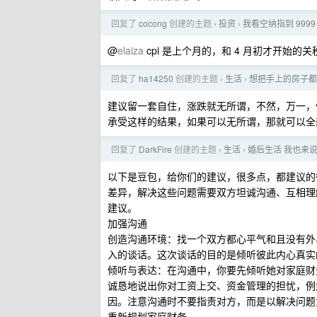
回复了
cocong
创建的主题
投资
我看空纳指到 9999
›
›
@
elaiza
cpi 是上个月的，和 4 月初才开始
回复了
ha14250
创建的主题
生活
想把手上的房子都
›
›
建议留一套自住，涨跌就无所谓，不然，万一，
承受这样的结果，如果可以无所谓，那就可以全
回复了
DarkFire
创建的主题
生活
婚后生活 我也来
›
›
以下是豆包，给你们的建议，很多点，都建议的
差异，解决这些问题需要双方坦诚沟通、互相理
建议。
加强沟通
创造沟通环境：找一个双方都心平气和且没有外
入的谈话。这次谈话的目的是倾听彼此内心真实
倾听与表达：在沟通中，你要先倾听她对家庭财
诚恳地说出你对工资上交、资金管理的担忧，例如
因。注意沟通时不要指责对方，而是以解决问题
重新规划家庭财务