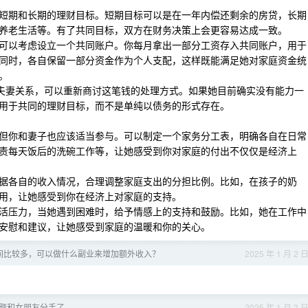
短期和长期的理财目标。短期目标可以是在一年内偿还剩余的房贷，长期
养老生活等。有了共同目标，双方在财务决策上会更容易达成一致。
可以考虑设立一个共同账户。你每月拿出一部分工资存入共同账户，用于
同时，各自保留一部分资金作为个人支配，这样既能满足她对家庭资金统
。
的夫妻关系，可以重新商讨这笔钱的处理方式。如果她目前确实没有能力一
用于共同的理财目标，而不是单纯以债务的形式存在。
但你和妻子也应该适当参与。可以制定一个家务分工表，明确各自在日常
责每天饭后的洗碗工作等，让她感受到你对家庭的付出不仅仅是经济上
据各自的收入情况，合理调整家庭支出的分担比例。比如，在孩子的奶
用，让她感受到你在经济上对家庭的支持。
活压力，当她遇到困难时，给予情感上的支持和鼓励。比如，她在工作中
安慰和建议，让她感受到家庭的温暖和你的关心。
间比较多，可以做什么副业来增加额外收入？
2025 年 1 月 2 
题和女朋友分手了
2025 年 1 月 2 