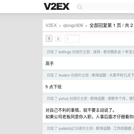
V2EX
qlongc606
全部回复第 1 页 / 共 2
›
›
1
2
回复了
kotlings
创建的主题
深圳
老问我失业 1 年
›
›
高手
回复了
Auston
创建的主题
职场话题
大家平时几点
›
›
5 点下班
回复了
yuhuij
创建的主题
职场话题
求职半个月，感
›
›
对自己不利的事情，就不要主动说了。
如果公司老板同意你入职，人事后面才仔细看你
回复了
justdoitzZ
创建的主题
职场话题
工作的困惑,
›
›