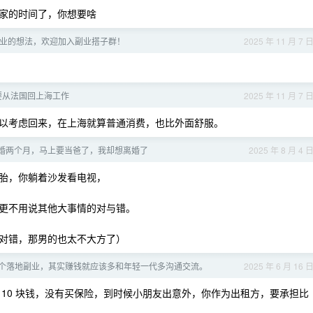
家的时间了，你想要啥
业的想法，欢迎加入副业搭子群！
2025 年 11 月 7 
要从法国回上海工作
2025 年 11 月 7 
以考虑回来，在上海就算普通消费，也比外面舒服。
婚两个月，马上要当爸了，我却想离婚了
2025 年 8 月 4 
胎，你躺着沙发看电视，
更不用说其他大事情的对与错。
对错，那男的也太不大方了）
个落地副业，其实赚钱就应该多和年轻一代多沟通交流。
2025 年 6 月 16 
10 块钱，没有买保险，到时候小朋友出意外，你作为出租方，要承担比