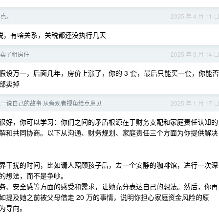
 点。
2025 年 4 月 11 
的关税，有啥关系，关税都还没执行几天
卖了租房住
2025 年 3 月 14 
假设万一，后面几年，房价上涨了，你的 3 套，最后只能买一套，你能否
部卖掉
说一说自己的故事 从旁观者视角给点意见
2025 年 1 月 17 
很好，你可以学习：你们之间的矛盾根源在于财务支配和家庭责任认知的
解和共同协商。以下从沟通、财务规划、家庭责任三个方面为你提供解决
界干扰的时间，比如请人照顾孩子后，去一个安静的咖啡馆，进行一次深
的想法，而不是争吵。
务、安全感等方面的感受和需求，让她充分表达自己的想法。然后，你再
提及她之前被父母借走 20 万的事情，说明你担心家庭资金风险的原
为导向。