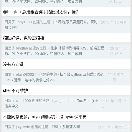
月 10 日
师、PHP 小伙伴， 20-40K，待遇感人，项目盈利
@
bingfan
总用组合键手指磨损太快，懂？
回复了 Tony1988 创建的主题
[上海]程序员卖起药来，安利
2015 年 10 月 6
›
日
都会颤抖
招贴好评，色彩需招摇
回复了 bingfan 创建的主题
[北京]冰帆海淘招募 iOS、前端工程
2015 年 9
›
月 15 日
师、PHP 小伙伴， 20-40K，待遇感人，项目盈利
没有方向键
回复了 elain0838217 创建的主题
招个会 python 且熟悉网络的
2015 年 7 月
›
28 日
Linux 运维，这样的要求过分么~
shell不可维护
回复了 ciba1990 创建的主题
django models.TextField() 不
2015 年 7 月 26
›
日
能存中文
不能同意更多，mysql编码坑，退mysql保平安
回复了 julyclyde 创建的主题
依赖关系搞死人啊
2015 年 7 月 25 日
›