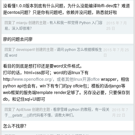
没看懂1.0.0版本到底有什么问题，为什么没能编译libffi-dev库？难道
是centos问题？只是你有问题吧，依赖并没问题，熟悉就好啦
回复了 mianju 创建的主题
有人和我一样觉得 Python 入门容
2015 年 7 月
›
25 日
易，深入却很难？
廖的问题去问廖
回复了 developerif 创建的主题
请问 python 怎么根据模板生
2015 年 7 月 25
›
日
成 word
看目的到底是想打印还是要word文件格式。
打印的话，html+css即可；word的话linux下有
http://
www.openoffice.org/，或者其他linux开源offce
wrapper，相信
python api也会有，win下有专门的py offcie包；模板的话django等
web框架的服务端template render足够了。另存没必要，只要保存到
db，和记住sql+UI即可
回复了 ApIEfuse 创建的主题
看廖雪峰 python 的教程，有一段关
2015 年 7
›
月 22 日
于__getattr__()的代码看不懂，请教大神们。
怎么不找廖？