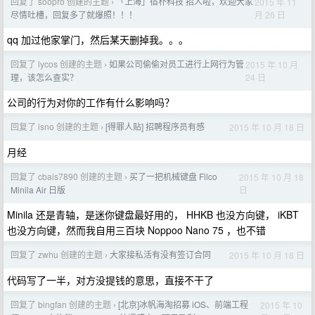
回复了 soopro 创建的主题
「上海」宿朴科技 招人啦，欢迎大家
2015 年 11
›
月 26 日
尽情吐槽，回复多了就爆照！！！
qq 加过他家掌门，然后某天删掉我。。。
回复了 lycos 创建的主题
如果公司偷偷对员工进行上网行为管
2015 年 10 月
›
24 日
理，该怎么查实？
公司的行为对你的工作有什么影响吗？
回复了 isno 创建的主题
[得罪人贴] 招聘程序员有感
2015 年 10 月 18 日
›
月经
回复了 cbais7890 创建的主题
买了一把机械键盘 Filco
2015 年 10 月 18
›
日
Minila Air 日版
Minila 还是青轴，是迷你键盘最好用的， HHKB 也没方向键， iKBT
也没方向键，然而我自用三百块 Noppoo Nano 75 ，也不错
回复了 zwhu 创建的主题
大家接私活有没有签订合同
2015 年 10 月 18 日
›
代码写了一半，对方没提钱的意思，直接不干了
回复了 bingfan 创建的主题
[北京]冰帆海淘招募 iOS、前端工程
2015 年 10
›