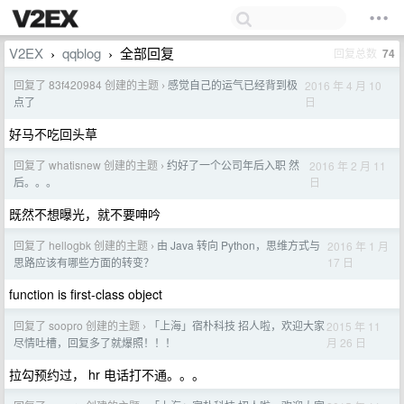
V2EX
qqblog
全部回复
回复总数
74
›
›
回复了 83f420984 创建的主题
感觉自己的运气已经背到极
2016 年 4 月 10
›
日
点了
好马不吃回头草
回复了 whatisnew 创建的主题
约好了一个公司年后入职 然
2016 年 2 月 11
›
日
后。。。
既然不想曝光，就不要呻吟
回复了 hellogbk 创建的主题
由 Java 转向 Python，思维方式与
2016 年 1 月
›
17 日
思路应该有哪些方面的转变？
function is first-class object
回复了 soopro 创建的主题
「上海」宿朴科技 招人啦，欢迎大家
2015 年 11
›
月 26 日
尽情吐槽，回复多了就爆照！！！
拉勾预约过， hr 电话打不通。。。