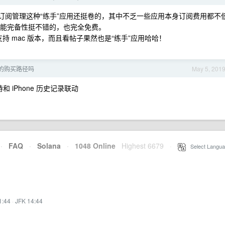
，发现订阅管理这种“练手”应用还挺卷的，其中不乏一些应用本身订阅费用都不
我觉得功能完备性挺不错的，也完全免费。
的还支持 mac 版本，而且看帖子果然也是“练手”应用哈哈！
便宜的购买路径吗
May 5, 201
和 iPhone 历史记录联动
·
FAQ
·
Solana
·
1048 Online
Highest 6679
·
Select Langua
1:44
·
JFK 14:44