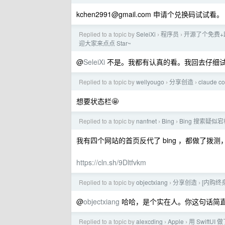
kchen2991@gmail.com
申请个兑换码试试看。
Replied to a topic by
SeleiXi
程序员
开源了个免费+跨平
›
›
迎大家来点点 Star~
@
SeleiXi
不是。我都有认真的看。我回去仔细
Replied to a topic by
wellyougo
分享创造
claud
›
›
想要状态栏🤩
Replied to a topic by
nanfnet
Bing
Bing 搜索疑似宕
›
›
我有四个网站的首页反代了 bing ，都做了拨测，北
https://cln.sh/9Dltfvkm
Replied to a topic by
objectxiang
分享创造
[内购终
›
›
@
objectxiang
哈哈，是个实在人。你这句话简
Replied to a topic by
alexcding
Apple
用 SwiftU
›
›