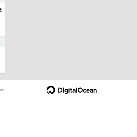
低
9
ge