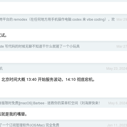
台的 remodex（在任何地方用手机操作电脑 codex 来 vibe coding），欢
Mar 2
试试。
e code 写代码的时候无聊不知道干什么就搓了一个小玩具
Mar 2
机
May 23, 202
京时间大概 13:40 开始服务波动，14:10 彻底宕机。
身版限时免费][macOS] Barbee - 拯救你的菜单栏空间（刘海屏快来！
May 6, 202
直就是我的嘴替。
I 做了一个订阅管理软件(iOS/Mac) 完全免费
Jan 11, 202