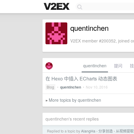
quentinchen
V2EX member #200352, joined on
quentinchen
提问
技
在 Hexo 中插入 ECharts 动态图表
Blog
•
quentinchen
•
Nov 10, 2016
More topics by quentinchen
»
quentinchen's recent replies
Replied to a topic by
AlangHa
分享创造
从视频提取音
›
›