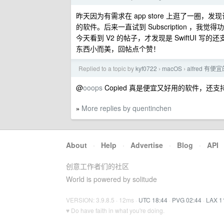
昨天因为有需求在 app store 上逛了一圈
的软件。后来一直试到 Subscription ，
今天看到 V2 的帖子，才发现是 SwiftUI 写
东西小而美，回帖点个赞！
Replied to a topic by
kyf0722
macOS
alfred 有
›
›
@
ooops
Copied 真是便宜又好用的软件，还支持
More replies by quentinchen
»
About
·
Help
·
Advertise
·
Blog
·
API
创意工作者们的社区
World is powered by solitude
VERSION: 3.9.8.5 · 12ms ·
UTC 18:44
·
PVG 02:44
·
LAX 1
♥ Do have faith in what you're doing.