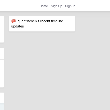
Home
Sign Up
Sign In
quentinchen's recent timeline
updates
4