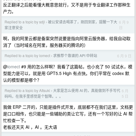
反正翻译之后能看懂大概意思就行，又不是用于专业翻译工作那种生
产力。
Replied to a topic by sdjl
被公安请去喝茶了，刚回到家，提醒一下大
6 月 9
›
日
家注意安全
啊，我的阿里云都是备案突然说要是指向阿里云服务器，给我自动取
消了（当时域名在阿里，服务器买的腾讯的）
Replied to a topic by iomect
求推荐个靠谱的 API 中转站
6 月 9 日
›
@
iomect
#9 用的怎么样啊？我看了这篇帖，也小充了 50 试试水，模
型能力是可以，就是用 GPT5.5 High 有点快。你们平常在 codex 默
认的模型都是哪个？
Replied to a topic by AItsuki
大家是怎么使用 AI 的，真能做到不手写代
6 月
›
5 日
码吗，在我手里感觉是个智障。。。
我做 ERP 二开的，只能是插件式开发，底层都不在我们这里，文档更
是口口相传，也只能是一些辅助的类让它写，还有一个写好的让 AI 帮
忙检查一下。
老板还天天 AI ，AI 。无大语