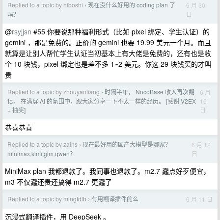
Replied to a topic by hiboshi
现在没什么好用的 coding plan 了
6 月 30
›
日
吗？
@
rsyjjsn
#55 你要说那种福利形式（比如 pixel 绑定、学生认证）的
gemini ，那是免费的。正价的 gemini 也要 19.99 美元一个月。而且
就算是让别人帮忙学生认证当初基本上有大佬是免费的，还有也是收
个 10 块钱，pixel 绑定也是差不多 1~2 美元。你这 29 块钱买的才叫
贵
Replied to a topic by zhouyanliang
时隔半年， NocoBase 收入再次翻
6 月
›
16
倍。 在满屏 AI 的氛围中，跟大家分享一下不太一样的经历。 [感谢 V2EX
日
+ 抽奖]
恭喜恭喜
Replied to a topic by zains
现在最好用的国产大模型是哪家？
6 月 12
›
日
minimax,kimi,glm,qwen？
MiniMax plan 我都退款了。我同事也退款了。m2.7 蠢点好歹便宜，
m3 不仅蠢还贵还搞得 m2.7 更蠢了
Replied to a topic by mingtdlb
有用翻译插件的么
6 月 11 日
›
沉浸式翻译插件，用 DeepSeek 。