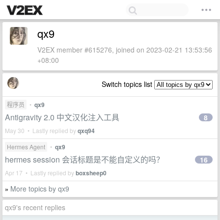
qx9
V2EX member #615276, joined on 2023-02-21 13:53:56
+08:00
Switch topics list
程序员
•
qx9
Antigravity 2.0 中文汉化注入工具
8
May 30 • Lastly replied by
qxq94
Hermes Agent
•
qx9
hermes session 会话标题是不能自定义的吗？
16
Apr 17 • Lastly replied by
boxsheep0
More topics by qx9
»
qx9's recent replies