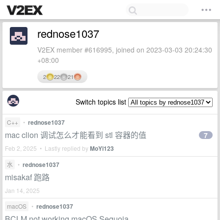
rednose1037
V2EX member #616995, joined on 2023-03-03 20:24:30
+08:00
2
22
21
Switch topics list
C++
•
rednose1037
mac clion 调试怎么才能看到 stl 容器的值
7
Feb 2, 2025 • Lastly replied by
MoYi123
水
•
rednose1037
misakaf 跑路
Jan 14, 2025
macOS
•
rednose1037
BCLM not working macOS Sequoia