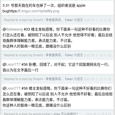
3.31 号那天我在的车也掉了一次，组织者说是 apple
bughttps://
i.imgur.com/Iy0taMy.png
Replied to a topic by SmallV
争者留其名， Faker 六冠王
2025 年 11 月 10 日
›
@
datiewang
#33 楼主发帖感慨，你下面来一句这种不好看的比赛你
们怎么还在看，被阴阳了以后说 别人不允许 他觉得不好看；最后总结
炮轰群体理解能力差，表达能力差，不讨喜。
你这种人的智商一眼见底，跟猪没什么区别
Replied to a topic by SmallV
争者留其名， Faker 六冠王
2025 年 11 月 10 日
›
@
Leon777
#36 卧槽，回错了，对不起；它这个回复跟网名在一行，
我以为在文字最后一行
Replied to a topic by SmallV
争者留其名， Faker 六冠王
2025 年 11 月 10 日
›
@
Leon777
#36 楼主发帖感慨，你下面来一句这种不好看的比赛你们
怎么还在看，被阴阳了以后说 别人不允许 他觉得不好看；最后总结炮
轰群体理解能力差，表达能力差，不讨喜。
你这种人的智商一眼见底，跟猪没什么区别
Replied to a topic by wnpllrzodiac
v2ex 怎么贴图片？
2025 年 11 月 9 日
›