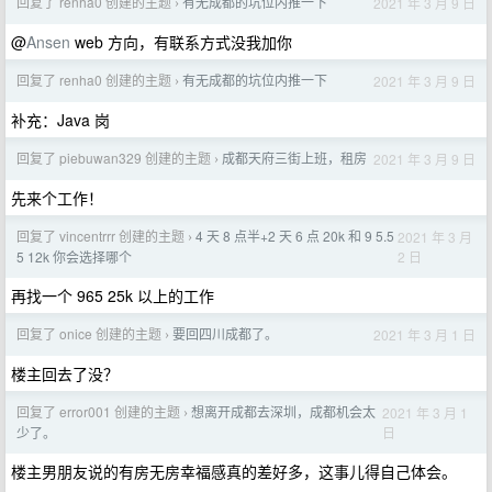
回复了 renha0 创建的主题
有无成都的坑位内推一下
2021 年 3 月 9 日
›
@
Ansen
web 方向，有联系方式没我加你
回复了 renha0 创建的主题
有无成都的坑位内推一下
2021 年 3 月 9 日
›
补充：Java 岗
回复了 piebuwan329 创建的主题
成都天府三街上班，租房
2021 年 3 月 9 日
›
先来个工作！
回复了 vincentrrr 创建的主题
4 天 8 点半+2 天 6 点 20k 和 9 5.5
2021 年 3 月
›
2 日
5 12k 你会选择哪个
再找一个 965 25k 以上的工作
回复了 onice 创建的主题
要回四川成都了。
2021 年 3 月 1 日
›
楼主回去了没？
回复了 error001 创建的主题
想离开成都去深圳，成都机会太
2021 年 3 月 1
›
日
少了。
楼主男朋友说的有房无房幸福感真的差好多，这事儿得自己体会。