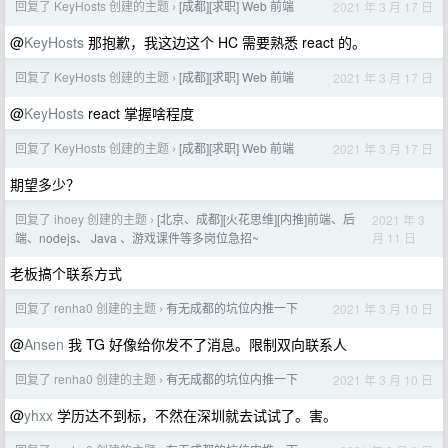
回复了 KeyHosts 创建的主题
[成都][求职] Web 前端
2021 年 3 月 17 日
›
@
KeyHosts
那抱歉，我这边这个 HC 需要熟悉 react 的。
回复了 KeyHosts 创建的主题
[成都][求职] Web 前端
2021 年 3 月 17 日
›
@
KeyHosts
react 掌握啥程度
回复了 KeyHosts 创建的主题
[成都][求职] Web 前端
2021 年 3 月 17 日
›
期望多少？
回复了 ihoey 创建的主题
[北京、成都][火花思维][内推]前端、后
2021 年 3
›
月 11 日
端、nodejs、 Java 、游戏课件等多岗位急招~
老板搞个联系方式
回复了 renha0 创建的主题
有无成都的坑位内推一下
2021 年 3 月 10 日
›
@
Ansen
我 TG 好像给你发不了消息。限制双向联系人
回复了 renha0 创建的主题
有无成都的坑位内推一下
2021 年 3 月 10 日
›
@
yhxx
学历达不到标，不然在深圳就去试试了。害。