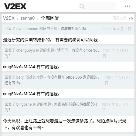
V2EX
renha0
全部回复
回复总数
76
›
›
回复了 overthemoon 创建的主题
跨城市社保问题
2021 年 4 月 7 日
›
最近研究的深圳转成都的。 有需要的老哥可以问我
回复了 chenguoyu 创建的主题
请问下，有没有 office 365
2021 年 3 月 24
›
日
的车
cmg5NzAzMDA4 有车的拉我。
回复了 beryl 创建的主题
有没有拼车 office 365 家庭版的，
2021 年 3 月 24
›
日
还有五个(-
cmg5NzAzMDA4 有车的拉我。
回复了 bingoshe 创建的主题
大家离职前的心情都是怎样
2021 年 3 月 19
›
日
的？
今天离职，上班路上就想着最后一次走这条路了。想拍点照片记录
下，有欢喜也有不舍~