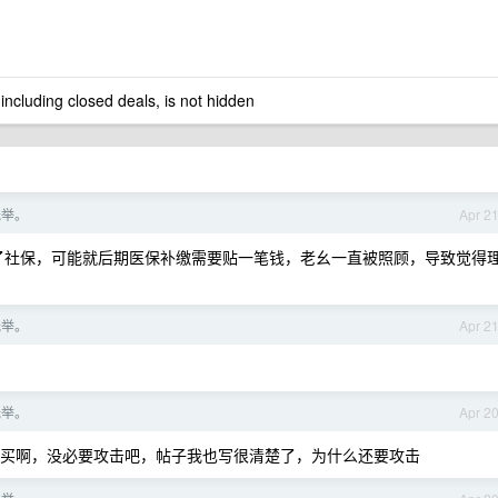
 including closed deals, is not hidden
托举。
Apr 2
交了社保，可能就后期医保补缴需要贴一笔钱，老幺一直被照顾，导致觉得
托举。
Apr 2
托举。
Apr 2
买啊，没必要攻击吧，帖子我也写很清楚了，为什么还要攻击