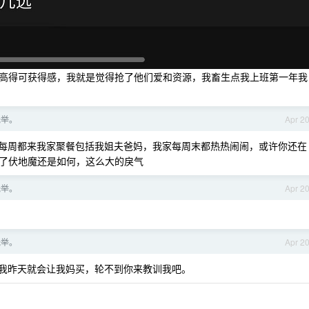
高得可获得感，我就是觉得抢了他们爱和资源，我畜生点我上班第一年我
托举。
Apr 2
每周都来我家聚餐包括我姐夫爸妈，我家每周末都热热闹闹，或许你还在
了伏地魔还是如何，这么大的戾气
托举。
Apr 2
托举。
Apr 2
我昨天就会让我妈买，轮不到你来教训我吧。