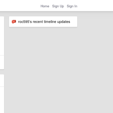
Home
Sign Up
Sign In
roc595's recent timeline updates