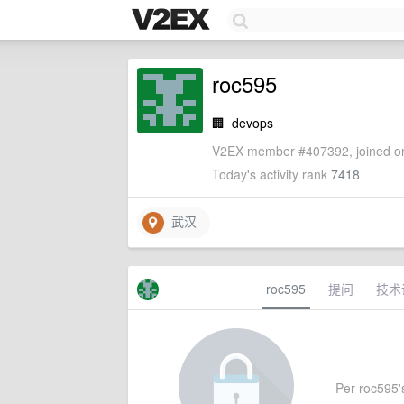
roc595
🏢
devops
V2EX member #407392, joined on
Today's activity rank
7418
武汉
roc595
提问
技术
Per roc595's