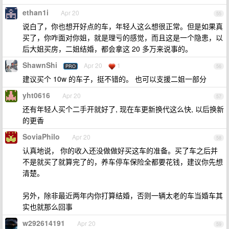
ethan1i
Apr 20
55
说白了，你也想开好点的车，年轻人这么想很正常。但是如果真
买了，你咋面对你姐，就是理亏的感觉，而且这是一个隐患，以
后大姐买房，二姐结婚，都会拿这 20 多万来说事的。
ShawnShi
Apr 20
1
PRO
56
建议买个 10w 的车子，挺不错的。 也可以支援二姐一部分
yht0616
Apr 20
57
还有年轻人买个二手开就好了, 现在车更新换代这么快, 以后换新
的更香
SoviaPhilo
Apr 20
58
认真地说， 你的收入还没做做好买这车的准备。买了车之后并
不是就买了就算完了的，养车停车保险全都要花钱，建议你先想
清楚。
另外，除非最近两年内你打算结婚，否则一辆太老的车当婚车其
实也就那么回事
w292614191
Apr 20
59