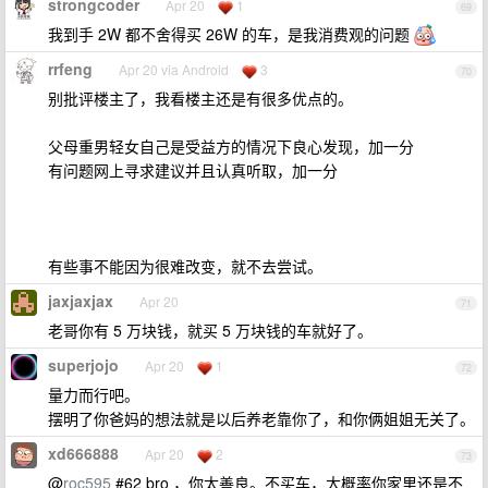
strongcoder
Apr 20
1
69
我到手 2W 都不舍得买 26W 的车，是我消费观的问题
rrfeng
Apr 20 via Android
3
70
别批评楼主了，我看楼主还是有很多优点的。
父母重男轻女自己是受益方的情况下良心发现，加一分
有问题网上寻求建议并且认真听取，加一分
有些事不能因为很难改变，就不去尝试。
jaxjaxjax
Apr 20
71
老哥你有 5 万块钱，就买 5 万块钱的车就好了。
superjojo
Apr 20
1
72
量力而行吧。
摆明了你爸妈的想法就是以后养老靠你了，和你俩姐姐无关了。
xd666888
Apr 20
2
73
@
roc595
#62 bro ，你太善良。不买车，大概率你家里还是不