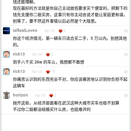
钱还能理解。
现在最好的方法就是你自己主动放低要求买个便宜的，把剩下的
钱先支援你二姐买房，这事只有你主动去说才能让家庭更和谐，
别等了，要不然这件事情以后必然是个大隐患。
isRealLeven
Apr 20
6
2
你这个经济情况，第一辆车只适合买二手，5 万以内。别想其他
的。
rick13
Apr 20
2
3
到手八千买 26w 的车么，我想都不敢想
rick13
Apr 20
16
4
你痛苦认识到的东西完全不对，你应该痛苦地认识到你负担不起
这辆车
horizon
Apr 20
2
5
抛开这些，从经济层面看在武汉这种大城市买车也极不划算
不过你二姐都没结婚买什么房，也挺难评的