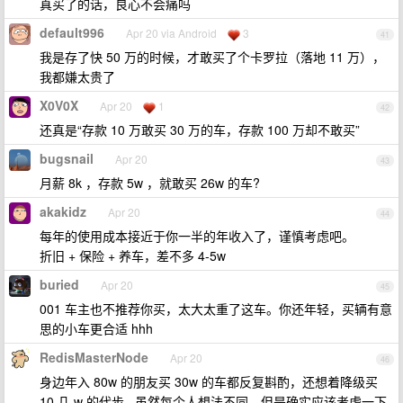
真买了的话，良心不会痛吗
default996
Apr 20 via Android
3
41
我是存了快 50 万的时候，才敢买了个卡罗拉（落地 11 万），
我都嫌太贵了
X0V0X
Apr 20
1
42
还真是“存款 10 万敢买 30 万的车，存款 100 万却不敢买”
bugsnail
Apr 20
43
月薪 8k ，存款 5w ，就敢买 26w 的车?
akakidz
Apr 20
44
每年的使用成本接近于你一半的年收入了，谨慎考虑吧。
折旧 + 保险 + 养车，差不多 4-5w
buried
Apr 20
45
001 车主也不推荐你买，太大太重了这车。你还年轻，买辆有意
思的小车更合适 hhh
RedisMasterNode
Apr 20
46
身边年入 80w 的朋友买 30w 的车都反复斟酌，还想着降级买
10 几 w 的代步...虽然每个人想法不同，但是确实应该考虑一下