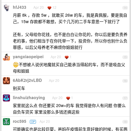
hfJ433
Apr 20
12
14
月薪 8k ，存款 5w ，就敢买 26w 的车，我是真佩服，要是我自
己，15w 存款都不敢想，买个几万的二手车意思一下就行了
还有，父母给你花钱，也不是白白让你花的，你以后是要负责养
老的事，他们相当于在你托举一下，投资你，所以你也别什么负
罪感，以后父母养老不麻烦你姐姐就行
yangxiaopeipei
Apr 20
1
15
不想被人说伏地魔就买自己能承当得起的车，而不是吸血父
母和姐姐
6AbK2rj2vLBD
Apr 20
16
别买车
linshuizhaoying
Apr 20
1
17
家里就这么点 你还要买 20w+的车 我觉得是你人有问题 你要么
自负车贷买 家里没那么多钱还搞这些
roc595
Apr 20
OP
18
可能确实也是比较巨婴，爸妈在疫情前生意好做的时候，有买两