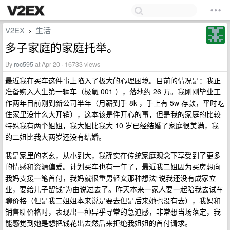
V2EX
生活
›
多子家庭的家庭托举。
By
roc595
at Apr 20 · 16733 views
最近我在买车这件事上陷入了极大的心理困境。目前的情况是：我正
准备购入人生第一辆车（极氪 001 ），落地约 26 万。我刚刚毕业工
作两年目前刚到新公司半年（月薪到手 8k ，手上有 5w 存款，平时吃
住家里没什么大开销），这本该是件开心的事，但是我的家庭的比较
特殊我有两个姐姐，我大姐比我大 10 岁已经结婚了家庭很美满，我
的二姐比我大两岁还没有结婚。
我是家里的老幺，从小到大，我确实在传统家庭观念下享受到了更多
的情感和资源偏爱。计划买车也有一年了，最近我二姐因为买房想向
我妈支援一笔首付，我妈就很重男轻女那种想法“说我还没有成家立
业，要给儿子留钱”为由说过去了。昨天本来一家人要一起陪我去试车
聊价格（但是我二姐姐本来说是要去但是后来她也没有去），我妈和
销售聊价格时，表现出一种异乎寻常的急迫感，非常想当场落定，我
能感觉到她是想把钱花出去然后来拒绝我姐姐的首付请求。