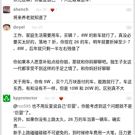
shench
Apr 20
1
93
将来养老就知道了
doyel
Apr 20
94
工作、家庭生活需要用车，买辆 7 、8W 的新车就行了，真没必
要买太好的，落地 7 折，你现在 26 的车，明年就要折掉至少 7
、8W ，后年就只剩一半左右残值了
你如果本人愿意补贴点给你姐，那就和你妈聊聊吧。独生子女这
一代都享受不到这样的手足之情了。和你妈好好聊聊
关于用车，你有 5W ，买个几万块首付的车，能跑就行了，车这
东西，有和没有不一样，但是 10W 和 20W 的，区别真不大
kpprotector
Apr 20
1
95
@
roc595
也不用反复说自己“巨婴”，你能考虑到这个问题就不是
“巨婴”了。
另外，如果你没有上路太久，26 万的车当第一辆车，确实
贵……
新手上路磕磕碰碰不可避免的，到时候修车费用一大笔，压力更