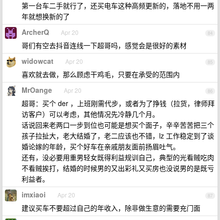
第一台车二手就行了，还买电车这种高频更新的，落地不用一两
年就想换新的了
ArcherQ
Apr 20
84
哥们有空去抖音连线一下超哥吗，感觉会是很好的素材
widowcat
Apr 20
85
喜欢就去做，那么顾虑干鸡毛，只要在承受的范围内
MrOange
Apr 20
86
超哥：买个 der ，上班刚需代步，或者为了挣钱（拉货，律师拜
访客户）可以考虑，其他情况先冷静几个月。
话说回来老两口一步到位也可能是想买个面子，辛辛苦苦把三个
孩子拉扯大，老大结婚了，老二应该也不错，lz 工作稳定到了谈
婚论嫁的年龄，买个好车在亲戚朋友面前扬眉吐气。
还有，没必要用重男轻女既得利益规训自己，典型的光看贼吃肉
不看贼挨打，结婚的时候男的又出彩礼又买房也没说男的是既亏
利益者。
imxiaoi
Apr 20
87
建议买车不要超过自己的年收入，除非做生意的需要充门面