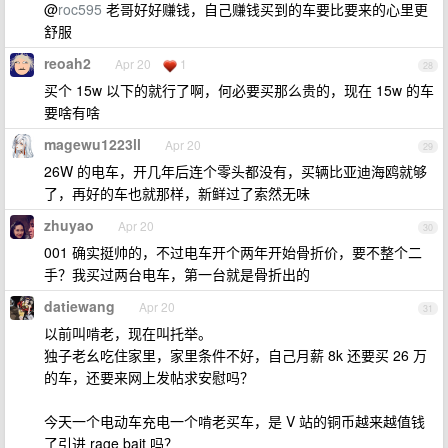
@
roc595
老哥好好赚钱，自己赚钱买到的车要比要来的心里更
舒服
reoah2
Apr 20
1
28
买个 15w 以下的就行了啊，何必要买那么贵的，现在 15w 的车
要啥有啥
magewu1223ll
Apr 20
29
26W 的电车，开几年后连个零头都没有，买辆比亚迪海鸥就够
了，再好的车也就那样，新鲜过了索然无味
zhuyao
Apr 20
30
001 确实挺帅的，不过电车开个两年开始骨折价，要不整个二
手？我买过两台电车，第一台就是骨折出的
datiewang
Apr 20
31
以前叫啃老，现在叫托举。
独子老幺吃住家里，家里条件不好，自己月薪 8k 还要买 26 万
的车，还要来网上发帖求安慰吗？
今天一个电动车充电一个啃老买车，是 V 站的铜币越来越值钱
了引进 rage bait 吗？