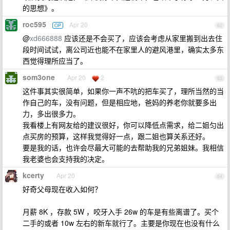
的思想》。
roc595
Apr 20
OP
62
@
xd666888
应该还是不会买了，应该会考虑从家里搬到出去住
段时间试试，离公司近也能不在家里人的避风港里，确实太多东
西觉得理所应当了。
som3one
Apr 20
2
63
这件事其实很简单，如果你一声不吭的把车买了，理所当然的当
作自己的车，没有问题，但是相应地，爸妈的养老你就要多出
力，多出很多力。
我看楼上有网友给的建议很好，你可以降低点需求，给二姐匀出
点买房的预算，这样我觉得好一点，跟二姐也算关系还好。
要是我的话，也许会尽最大可能的去帮助我的兄弟姐妹。我相信
我老婆也会支持我的决定。
kcerty
Apr 20
64
好奇父母现在收入如何？
月薪 8K ，存款 5W ，咬牙入手 26w 的车是有些离谱了。买个
二手的或者 10w 左右的新车就行了。主要是你现在也没有什么