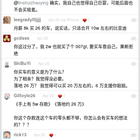
@
linshuizhaoying
确实，我自己也觉得自己巨婴，可能后面也
不会买极氪。
leegradyllljjjj
Apr 20 via iPhone
1
23
月薪 8k 买 26 的车，说实话，只适合开 10w 左右的比亚迪
gcdsss
Apr 20
24
你这过分了，我 2w 也就买了个 007gt, 要买车靠自己，果断拒
绝
ShiBuYi
Apr 20
25
你买车的意义是为了什么？
为了相亲？我觉得没必要。
落地 26 万？ 我觉得可以买 20 万左右的，6 万支援你姐姐。
Gilfoyle26
Apr 20
1
26
《手上有 5w 存款》《落地约 26 万》
你这个存款连这个车的零头都不够，你怎么会有买车的想法
的？？？
rick13
Apr 20
1
27