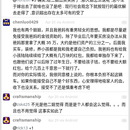
于嫁出去了就啥也没了是吧 . 现行社会观念下就按现行的最优解
去走得了 ,意识超出存在太多可有的受了
chenluo0429
Apr 20 via Android
11
我也有两个姐姐，并且我爸妈有重男轻女的思想。我都是尽量避
免接受我爸妈的金钱资助的，除了毕业后几年要买房没办法从我
爸妈那里拿了大概 35 万，大约是他们资产的三分之一。后面我
买车，装修，养小孩都是我和我老婆自己负担。我爸妈也有给我
小孩陆陆续续给了大概有几万块的红包，我都给单独存下来了，
也跟他们说了以后除了过年生日，不要给孩子钱，也不要给大额
红包，给个几百上千意思一下就行了。
而对你的实际情况，我很同意楼上说的，你根本负担不起这辆
车。如果你能接受自己不是个好东西，心安理得地吸家人的血，
收下也没关系。接受不了还是慎重考虑下吧
craftsmanship
Apr 20 via Android
12
@
zsk425
不光是他二姐觉得 而是是个人都会这么觉得。。。而
且也不用觉得 这事实如此了
craftsmanship
Apr 20 via Android
13
@
rick13
+1