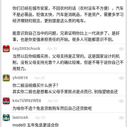
你们已经在城市安家，不回农村的话（农村没车不方便），汽车
不是必需品，贬值太快，汽车是消耗品，不是资产，需要多学习
经济理财的观念，更别提是这么贵的电车。
能意识到自己当中的问题，兄弟证明你比上一代进步了，是好
事，也是你变强承担责任的开始。很多人可能都意识不到。
cxy2003chuck
Apr 20
51
当然以后你结婚买房，父母支持是正常的。这是国家设计的机
制，没有父母支持光靠个人的确比较难，但是不等于说你自己不
用努力。
yht0616
Apr 20
52
你二姐没结婚买什么房子？
其实你二姐也是想着从父母手里抠点是点而已, 别指望她会还
k4x7UW92WE8
Apr 20
53
为啥你不选个免息贷款购车然后自己还贷款呢
lastrush
Apr 20
54
model3 五年免息更适合你