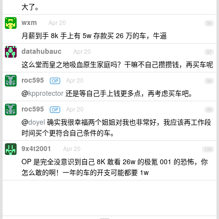
大了。
wxm
Apr 20
96
月薪到手 8k 手上有 5w 存款买 26 万的车，牛逼
datahubauc
Apr 20
97
这么堂而皇之地吸血原生家庭吗？干嘛不自己攒攒钱，再买车呢
roc595
Apr 20
OP
98
@
kpprotector
还是等自己手上钱更多点，再考虑买车吧。
roc595
Apr 20
OP
99
@
doyel
确实我很幸福两个姐姐对我也非常好，我应该再工作段
时间买个更符合自己条件的车。
9x4t2001
Apr 20
100
OP 是完全没意识到自己 8K 敢看 26w 的极氪 001 的恐怖，你
怎么敢的啊！一年的车的开支可能都要 1w