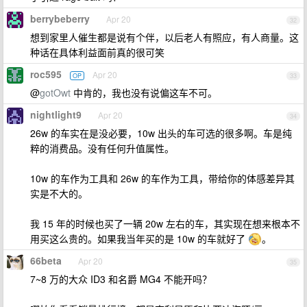
berrybeberry
Apr 20
32
想到家里人催生都是说有个伴，以后老人有照应，有人商量。这
种话在具体利益面前真的很可笑
roc595
Apr 20
OP
33
@
gotOwt
中肯的，我也没有说偏这车不可。
nightlight9
Apr 20
34
26w 的车实在是没必要，10w 出头的车可选的很多啊。车是纯
粹的消费品。没有任何升值属性。
10w 的车作为工具和 26w 的车作为工具，带给你的体感差异其
实是不大的。
我 15 年的时候也买了一辆 20w 左右的车，其实现在想来根本不
用买这么贵的。如果我当年买的是 10w 的车就好了
。
66beta
Apr 20
35
7~8 万的大众 ID3 和名爵 MG4 不能开吗？