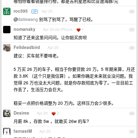
哪怕你看看销量排行榜，都是吉利星愿和比亚迪海豚/元
roc595
Apr 20
OP
36
@
datiewang
别骂了别骂了，骂醒了已经。
nomansky
Apr 20 via iPhone
1
37
知道了还来这里问问问。让你姐买房呗
Felldeadbird
Apr 20
38
建议：买车就不要啃老。
5 万买 26 万的车子，相当于你要贷款 20 万。5 年期来算，月还
款 3.8K （这个只是我估算）。如果你确定未来就业没问题。我
觉得 26 万也没太大问题，就是你存款彻底为零了。一旦目前工
作丢了，生活压力会巨大。
稳妥一点把价格调整为 20 万内。这样压力会少很多。
Desiree
Apr 20
2
39
月薪 8k ，存款 5w ，就敢买 26w 的车?
fantastM
Apr 20
40