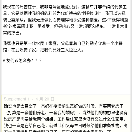
我现在的痛苦在于：我非常清醒地意识到，这辆车并非单纯的代步工
具，它是以牺牲我姐姐的利益为代价换来的“性别红利”。我可以选择
装巨婴顺从，但我无法做到心安理得地享受这种偏爱。这种“既得利益
者”的负罪感让我非常难受，但是内心又非常想要这辆车。非常非常非
常的拧巴。
我家也只是第一代农民工家庭，父母靠着自己的勤劳守着一个小餐
馆，在武汉安了家，把我们兄妹三人拉扯大。
v 友们该怎么办？？？
Supplement 1 · 4 月 20 日
确实也是太巨婴了，爸妈在疫情前生意好做的时候，有买两套房子
（打算是一套他们养老、一套我的婚房），当然他们的构想里也没有
说房产是需要给我两个姐姐，工作后住家里也没有交过什么住家用，
钱也一直是在给自己花，就过节和父母生日时候给他们准备礼物，确
实太多事情也只考虑到自己了，买车的事情也会再斟酌一下。