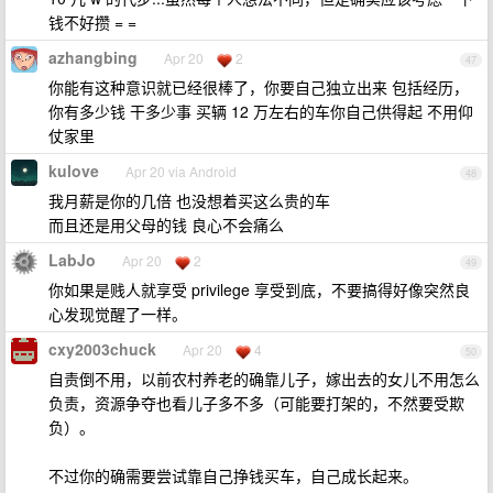
钱不好攒 = =
azhangbing
Apr 20
2
47
你能有这种意识就已经很棒了，你要自己独立出来 包括经历，
你有多少钱 干多少事 买辆 12 万左右的车你自己供得起 不用仰
仗家里
kulove
Apr 20 via Android
48
我月薪是你的几倍 也没想着买这么贵的车
而且还是用父母的钱 良心不会痛么
LabJo
Apr 20
2
49
你如果是贱人就享受 privilege 享受到底，不要搞得好像突然良
心发现觉醒了一样。
cxy2003chuck
Apr 20
4
50
自责倒不用，以前农村养老的确靠儿子，嫁出去的女儿不用怎么
负责，资源争夺也看儿子多不多（可能要打架的，不然要受欺
负）。
不过你的确需要尝试靠自己挣钱买车，自己成长起来。