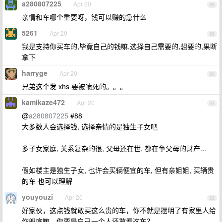
a280807225
Apr 20
88
亲情和车哪个重要呀，钱可以赚的急什么
5261
Apr 20
89
我是支持你买车的,毕竟自己的钱嘛,选择自己需要的,想要的,果断
拿下
harryge
Apr 20
90
兄弟这个发 xhs 要被喷死的。。。
kamikaze472
Apr 20
91
@
a280807225
#88
大多数人会选择钱, 选择亲情的是独生子女吧
多子女家庭, 关系复杂的很, 父母还在世, 都在争父母的财产...
假如楼主是独生子女, 也许会买辆便宜的车, 但有亲姐姐, 买辆贵
的车 也可以理解
youyouzi
Apr 20
92
好家伙，这点钱就敢买这么贵的车，你不就是摆明了有家里人给
你兜底嘛，你要是自己一个人还敢看这车？