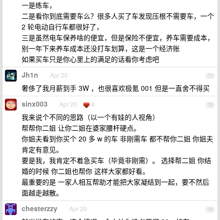
一是练车，
二是看你到底需要车么？很多人买了车发现压根不需要车，一个
2 轮电动自行车都很好了，
三是虽然电车保养啥的便宜，但是保险不便宜，养车需要成本，
别一年下来养车成本还没打车划算，这是一个经济账
如果买车只是你心里上的满足的话看你考虑吧
Jh1n
Apr 20
77
奢侈了我月薪到手 3W ，也很喜欢极氪 001 但是一直舍不得买
sinx003
Apr 20
4
78
我来说个不同的思路（以一个有娃的人视角）
帮帮你二姐 让你二姐在婆家腰杆硬点。
你姐夫看到你买个 20 多 w 的车 非刚需车 都不帮你二姐 你姐夫
肯定有意见。
要是我，我肯定不着急买车（毕竟非刚需）。 选择帮二姐 你结
婚的时候 你二姐也帮你 这样大家都好看。
最重要的是 一家人相互帮助才能把大家凝结到一起，要不然后
面越走越散。
chesterzzy
Apr 20
79