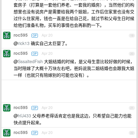
套房子（打算是一套他们养老、一套我的婚房），当然他们的构
想里也没有说房产是需要给我两个姐姐，工作后住家里也没有交
过什么住家用，钱也一直是在给自己花，就过节和父母生日时候
给他们准备礼物，买车的事情也会再斟酌一下。
roc595
Apr 20
OP
19
@
rick13
确实自己太巨婴了。
roc595
Apr 20
OP
20
@
SssaltedFish
大姐结婚的时候，是父母生意比较好做的时候，
当时陪嫁了大概十万块左右吧，爸妈说我二姐结婚也会跟我大姐
一样（也就只有陪嫁别的可能也没有）。
roc595
Apr 20
OP
21
@
hfJ433
父母养老得话肯定也是我这边，只希望自己能力也能
快点提升起来。
roc595
Apr 20
OP
22