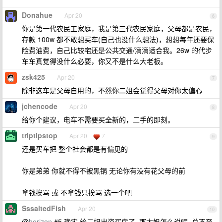
Donahue
Apr 20
6
你是第一代农民工家庭，我是第三代农民家庭，父母都是农民，
存款 100w 都不敢想买车(自己也没什么想法)，想想每年还要保
险费油费，自己比较宅还是公共交通/滴滴适合我。26w 的代步
车车真觉得没什么必要，你又不是什么大老板。
zsk425
Apr 20
7
除非这车是父母自用的，不然你二姐会觉得父母对你太偏心
jchencode
Apr 20
8
给你个建议，电车不需要买全新的，二手的即刻。
triptipstop
Apr 20
7
9
还是买车把 整个社会都是有偏见的
你是弟弟 你就不得不被黑锅 无论你有没有花父母的前
拿钱挨骂 或 不拿钱只挨骂 选一个吧
SssaltedFish
Apr 20
10
@
horizon
#5 确实,给二姐出资买房了 ,那大姐怎么说呢 ,总不至