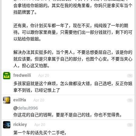
会拿钱给你姐姐的。其实在我的视角里看，你妈只是拿买车当个
挡箭牌罢了。
还有奥，你计划买车都一年了，现在不买，纯纯毁了一年的期
待。可以跟你家里商量，只需要他们出一部分钱就行，剩下的可
以贴给你姐姐。
解决办法其实挺多的，当个男人，不要总想委屈自己，该是你的
就应该要。但是只拿属于自己的部分，也图个心安。不要当夹心
人，担心这又怕那。
fredweili
Apr 20
74
多孩家庭就是这个麻烦，怎么做都没大错，自己选吧，反正你姐
拿不到钱，已经记恨上了
evilHa
Apr 20
75
@
default996
你这花的自己的钱啊，要是不是自己的钱，你也不觉得贵。
rickiey
Apr 20
76
第一个车的话先买个二手吧，