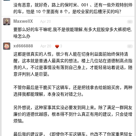
没有恶意，就好奇，路上的保时米、001 、还有一些外观特别帅
的车，怕是 10 个里面有 8 个，是咬全家的后槽牙买的吗？
MaxwellX
Apr 20
60
要那么好的车干嘛呢,我不是很能理解,有多大屁股穿多大裤衩吧,
啥怎么办
xd666888
Apr 20
3
61
这都是很真实的人性，很少有人能在切身利益面前始终保持清
醒，这本就是普通人最真实的想法。楼上几位站在道德制高点指
责的人，不过是事情没有落到自己身上，才能轻易站着说话，随
意评判别人是巨婴。
不管你最后是干脆买下这辆车，还是把钱拿去给姐姐买房，两种
选择我都能理解，本身没有对错之分。
另外想说，这种家事其实没必要发到网上来。除了满足一群网友
廉价的道德优越感，根本得不到什么真正有用的建议，只会徒增
烦恼。
最后我的建议是，《即使你不买这辆车，也改不了你家重男轻女