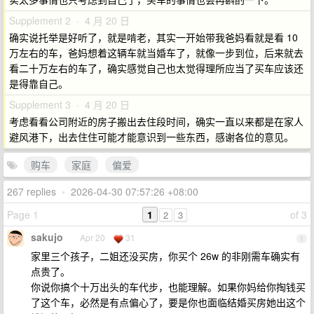
Supplement 2 · 4 月 20 日
确实说托举是好听了，就是啃老，其实一开始带我爸妈看就是看 10
万左右的车，爸妈想着这辆车就当婚车了，就像一步到位，后来就去
看二十万左右的车了，确实感觉自己也太觉得理所应当了买车应该还
是得靠自己。
Supplement 3 · 4 月 20 日
考虑看看公司附近的房子搬出去住段时间，确实一直以来都是在家人
避风港下，出去住住可能才能意识到一些东西，感谢各位的意见。
购车
家庭
偏爱
267 replies
•
2026-04-30 07:57:26 +08:00
Page 1
1
of 3
2
3
sakujo
Apr 20
31
1
家里三个孩子，二姐还没买房，你买个 26w 的非刚需车确实有
点贵了。
你说你搞个十万出头的车代步，也能理解。如果你妈给你掏钱买
了这个车，必然是有点偏心了，要是你也面临结婚买房她出这个