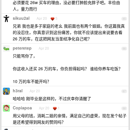
必须要花 26w 买车的理由，没必要打肿脸充胖子吧。丰俭由
人，量力而行
sikuu2al
Apr 20
5
65
兄弟 我也是多子家庭的老幺 我前面也有两个姐姐。你这篇我真
的没忍住，你真意识到这份痛苦，你就不应该提出来说要去看
26 万的车，在这把网友当圣经净化自己呢？
peteretep
Apr 20
66
只能骂你了，
你这收入还买 26 万的车，你负担得起吗？ 谁给你养车吃饭？
10 万的车不能开吗？
h3ral
Apr 20
67
哈哈哈 刚毕业是这样的，不过庆幸你清醒了
Copiapoa
Apr 20
1
68
用父母的钱，消耗二姐的亲情，满足自己的虚荣，现在发个帖子
是还希望得到网友的赞同吗？