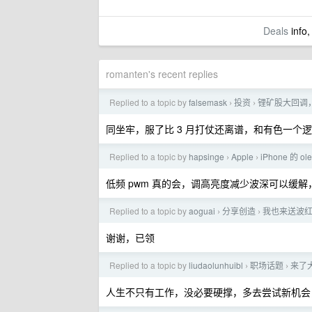
Deals
info,
romanten's recent replies
Replied to a topic by
falsemask
投资
锂矿股大回调
›
›
同坐牢，服了比 3 月打仗还离谱，和有色一个
Replied to a topic by
hapsinge
Apple
iPhone 的 
›
›
低频 pwm 真的会，调高亮度减少波深可以缓解
Replied to a topic by
aoguai
分享创造
我也来送波
›
›
谢谢，已领
Replied to a topic by
liudaolunhuibl
职场话题
来了
›
›
人生不只有工作，没必要硬撑，多去尝试新机会