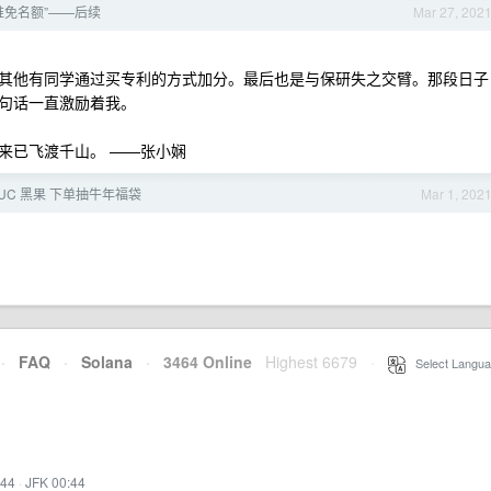
推免名额”——后续
Mar 27, 202
其他有同学通过买专利的方式加分。最后也是与保研失之交臂。那段日子
句话一直激励着我。
来已飞渡千山。 ——张小娴
 NUC 黑果 下单抽牛年福袋
Mar 1, 202
·
FAQ
·
Solana
·
3464 Online
Highest 6679
·
Select Langua
:44
·
JFK 00:44