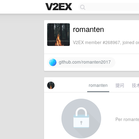
romanten
V2EX member #268967, joined on
github.com/romanten2017
romanten
提问
技
Per romanten