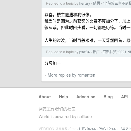
Replied to a topic by
hertzry
随想
“全院第三拿不到
›
›
恭喜，楼主遭遇和我很像。
我当时是因为之前获奖的比赛不算加分了，加上
很灰暗，但此时回头看，一切都是历练。当时一
人生的过渡，当时百般艰难，一天蓦然回首，原
Replied to a topic by
psw84
推广
回贴抽奖! 2021
›
›
分母加一
More replies by romanten
»
About
·
Help
·
Advertise
·
Blog
·
API
创意工作者们的社区
World is powered by solitude
VERSION: 3.9.8.5 · 9ms ·
UTC 04:44
·
PVG 12:44
·
LAX 21