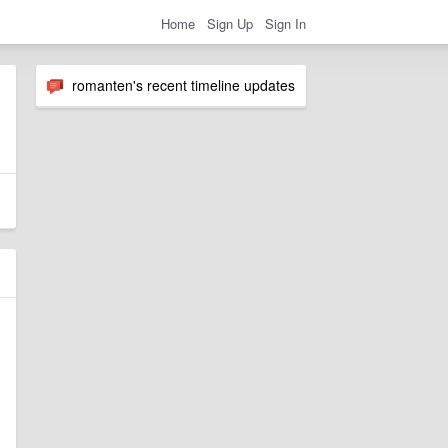
Home
Sign Up
Sign In
romanten's recent timeline updates