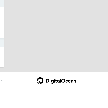
1
1
ge