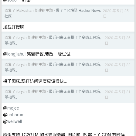
回复了 Makoshan 创建的主题
做了个区块链 Hacker News
2020 年 5 月 25
›
日
社区
加载好慢啊
回复了 roryzh 创建的主题
最近闲来无事撸了个变态工具箱，
2020 年 5 月 25
›
日
望指教。
@
longjiahui
感谢建议,我改一版试试
回复了 roryzh 创建的主题
最近闲来无事撸了个变态工具箱，
2020 年 5 月 22
›
日
望指教。
换了图床,现在访问速度应该很快....
回复了 roryzh 创建的主题
最近闲来无事撸了个变态工具箱，
2020 年 5 月 21
›
日
望指教。
@
mejee
@
natforum
@
wellwell
感谢支持,1C2G1M 的水管服务器,,图片和 JS 都上了 CDN 有时候