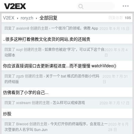
V2EX
roryzh
全部回复
回复总数
105
›
›
回复了 avalon8 创建的主题
一个很冷门的领域，佛教 App
2020 年 9 月 15 日
›
..很多这种打着佛教文化卖货的网站,卖的还贼贵
回复了 xuyl 创建的主题
如果你也被迫“学习”，可以试下这个自
2020 年 9 月 4
›
日
动脚本
你应该直接调接口去更新课程进度...而不是慢慢 watchVideo()
回复了 zgzb 创建的主题
关于一个 bat 格式的恶作剧小代码
2020 年 7 月 31
›
日
的终结版
仿佛看到了小学的自己...
回复了 xcstream 创建的主题
怎么样可以戒掉游戏
2020 年 7 月 17 日
›
炒股
回复了 Biwood 创建的主题
今天打开你的终端程序，会发现上一
2020 年 6 月
›
28 日
次登录的人名字叫 Sun Jun