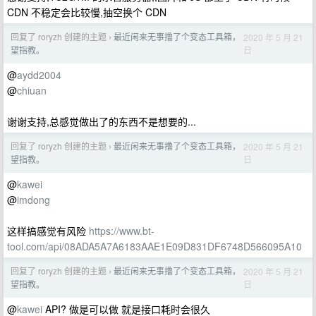
CDN 不稳定会比较慢,抽空换个 CDN
回复了 roryzh 创建的主题
最近闲来无事撸了个变态工具箱，
2020 年 5 月 21
›
日
望指教。
@
aydd2004
@
chiuan
谢谢支持,总感觉做出了的东西不是想要的...
回复了 roryzh 创建的主题
最近闲来无事撸了个变态工具箱，
2020 年 5 月 21
›
日
望指教。
@
kawei
@
imdong
这样搞感觉有风险
https://www.bt-
tool.com/api/08ADA5A7A6183AAE1E09D831DF6748D566095A10
回复了 roryzh 创建的主题
最近闲来无事撸了个变态工具箱，
2020 年 5 月 21
›
日
望指教。
@
kawei
API? 做是可以做 就是接口耗时会很久