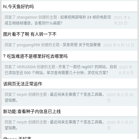
hi,今天鱼好钓吗
回复了 zhangsimon 创建的主题
如果把两部每秒 24 帧的电影完
2020 年 6
›
月 23 日
成互相插帧播放，会看到什么画面？
图片看不了啊 有人转一下不
回复了 yongyang599 创建的主题
突发奇想 关于吃饭聚餐
2020 年 6 月 12 日
›
? 吃饭难道不是哪里好吃去哪里吗
回复了 VKRUSSIA 创建的主题
开发了一款仿 reg007 的网站，目前
2020 年
›
6 月 8 日
已添加至近 500 个网站。单次查询需要几十分钟，求优化方案？
该网页无法正常运作
回复了 roryzh 创建的主题
最近闲来无事撸了个变态工具箱，
2020 年 5 月 29
›
日
望指教。
新功能:查看种子内信息已上线
回复了 roryzh 创建的主题
最近闲来无事撸了个变态工具箱，
2020 年 5 月 27
›
日
望指教。
@
sooo
干好事