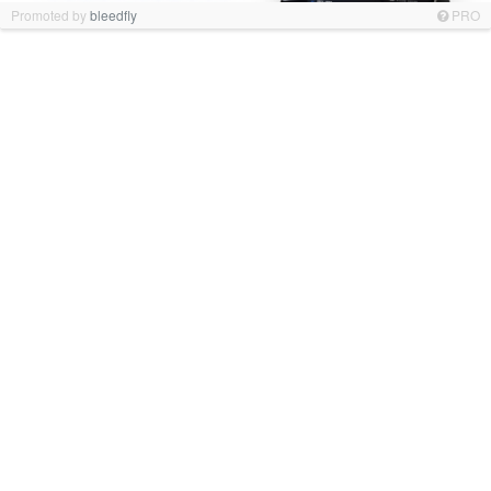
Promoted by
bleedfly
PRO