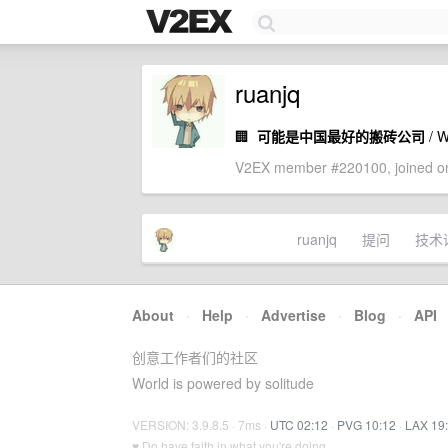
ruanjq
🏢
可能是中国最好的搬砖公司
/ 
V2EX member #220100, joined on
ruanjq
提问
技术
About
·
Help
·
Advertise
·
Blog
·
API
创意工作者们的社区
World is powered by solitude
VERSION: 3.9.8.5 · 7ms ·
UTC 02:12
·
PVG 10:12
·
LAX 19
♥ Do have faith in what you're doing.