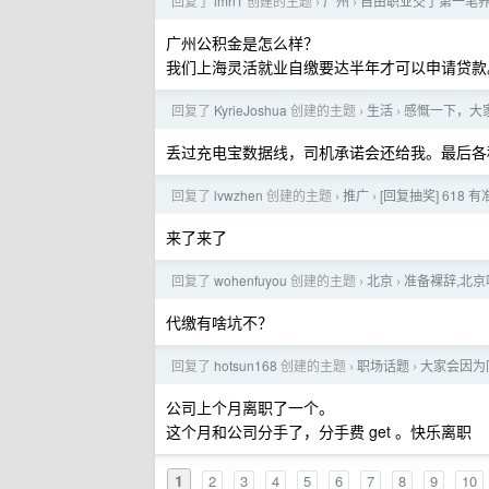
回复了
imn1
创建的主题
广州
自由职业交了第一笔
›
›
广州公积金是怎么样？
我们上海灵活就业自缴要达半年才可以申请贷款
回复了
KyrieJoshua
创建的主题
生活
感慨一下，大
›
›
丢过充电宝数据线，司机承诺会还给我。最后各
回复了
lvwzhen
创建的主题
推广
[回复抽奖] 618 
›
›
来了来了
回复了
wohenfuyou
创建的主题
北京
准备裸辞,北
›
›
代缴有啥坑不？
回复了
hotsun168
创建的主题
职场话题
大家会因为
›
›
公司上个月离职了一个。
这个月和公司分手了，分手费 get 。快乐离职
1
2
3
4
5
6
7
8
9
10