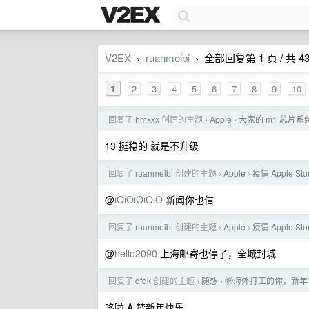
V2EX
ruanmeibi
全部回复第 1 页 / 共 4
›
›
1
2
3
4
5
6
7
8
9
10
回复了
hmxxx
创建的主题
Apple
大家的 m1 芯片
›
›
13 挺稳的 就是不升级
回复了
ruanmeibi
创建的主题
Apple
疫情 Apple S
›
›
@
iOiOiOiOiO
新闻你也信
回复了
ruanmeibi
创建的主题
Apple
疫情 Apple S
›
›
@
hello2090
上海邮寄也停了，全城封城
回复了
qfdk
创建的主题
随想
㊗️海外打工的你，新
›
›
哆啦 A 梦新年快乐