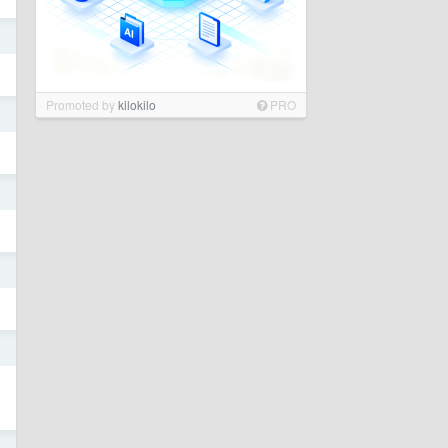
日
Promoted by
kilokilo
PRO
日
日
日
日