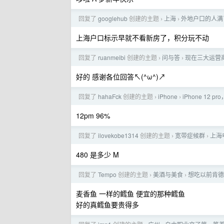
回复了
googlehub
创建的主题
上海
外地户口的人满
›
›
上海户口标示早就不看新房了，积分玩不动
回复了
ruanmeibi
创建的主题
问与答
现在三大运营商
›
›
好的 感谢各位回答↖(^ω^)↗
回复了
hahaFck
创建的主题
iPhone
iPhone 12 
›
›
12pm 96%
回复了
ilovekobe1314
创建的主题
宽带症候群
上海
›
›
480 是多少 M
回复了
Tempo
创建的主题
美酒与美食
想吃以前肯德
›
›
麦香鱼 一样的鳕鱼 便宜的那种鳕鱼
好的真鳕鱼要贵得多