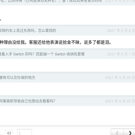
养老，比较特殊（已有医保但无养老），留个底给后来者省点时间
2021 年 6 月 21 
。
家网约车上丢过东西吗，怎么拿回的
2021 年 6 月 6 
种理由没给我。客服还给他表演说拾金不昧，说多了都是泪。
有准备入手 Switch 的吗？回复抽一个 Switch 收纳包套餐
2021 年 6 月 1 
京哪有可以交社保的地方
2021 年 5 月 25 
同事离职导致自己也想出去看看吗？
2021 年 5 月 25 
...
43
❮
❯