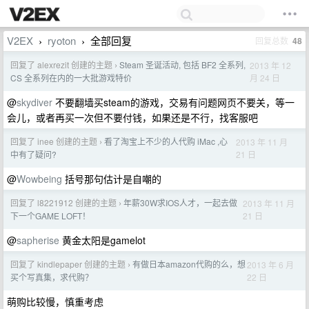
V2EX
ryoton
全部回复
回复总数
48
›
›
回复了 alexrezit 创建的主题
Steam 圣诞活动, 包括 BF2 全系列,
2013 年 12
›
月 24 日
CS 全系列在内的一大批游戏特价
@
skydiver
不要翻墙买steam的游戏，交易有问题网页不要关，等一
会儿，或者再买一次但不要付钱，如果还是不行，找客服吧
回复了 inee 创建的主题
看了淘宝上不少的人代购 iMac ,心
2013 年 11 月
›
21 日
中有了疑问?
@
Wowbeing
括号那句估计是自嘲的
回复了 l8221912 创建的主题
年薪30W求IOS人才，一起去做
2013 年 11 月
›
21 日
下一个GAME LOFT！
@
sapherise
黄金太阳是gamelot
回复了 kindlepaper 创建的主题
有做日本amazon代购的么，想
2013 年 6 月
›
22 日
买个写真集，求代购？
萌购比较慢，慎重考虑