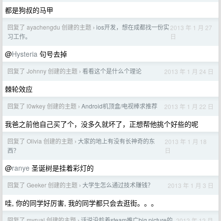
都是狗叔的马甲
回复了 ayachengdu 创建的主题
ios开发，想在成都找一份实
2013 年 1 月 27
›
日
习工作。
@
Hysteria
句号去掉
回复了 Johnny 创建的主题
看看这个是什么个理论
2013 年 1 月 24 日
›
棘轮效应
回复了 l0wkey 创建的主题
Android机顶盒/电视棒求推荐
2013 年 1 月 22 日
›
我爸之前他自己买了个，没多久就坏了，正想帮他挑个好些的呢
回复了 Olivia 创建的主题
大家的地上有没有长神奇的东
2013 年 1 月 18
›
日
西？
@
ranye
圣诞树是挂着彩灯的
回复了 Geeker 创建的主题
大学生怎么通过技术赚钱？
2013 年 1 月 3 日
›
哇, 你的同学好厉害, 我的同学都只会去逛街。。。
回复了 myrual 创建的主题
话说没趁着steam推广big picture的
2012 年 12 月
›