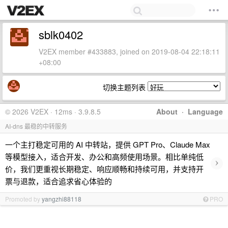
sblk0402
V2EX member #433883, joined on 2019-08-04 22:18:11
+08:00
切换主题列表
© 2026 V2EX · 12ms · 3.9.8.5
About
·
Language
AI-dns 最稳的中转服务
一个主打稳定可用的 AI 中转站，提供 GPT Pro、Claude Max
等模型接入，适合开发、办公和高频使用场景。相比单纯低
›
价，我们更重视长期稳定、响应顺畅和持续可用，并支持开
票与退款，适合追求省心体验的
Promoted by
yangzhi88118
PRO