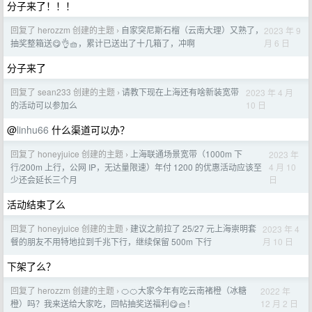
分子来了！！！
回复了 herozzm 创建的主题
自家突尼斯石榴（云南大理）又熟了，
2023 年 9
›
月 6 日
抽奖整箱送😋👌🧺，累计已送出了十几箱了，冲啊
分子来了
回复了 sean233 创建的主题
请教下现在上海还有啥新装宽带
2023 年 4 月
›
10 日
的活动可以参加么
@
linhu66
什么渠道可以办？
回复了 honeyjuice 创建的主题
上海联通场景宽带（1000m 下
2023 年
›
4 月 10
行/200m 上行，公网 IP，无达量限速）年付 1200 的优惠活动应该至
日
少还会延长三个月
活动结束了么
回复了 honeyjuice 创建的主题
建议之前拉了 25/27 元上海崇明套
2023 年 4
›
月 10 日
餐的朋友不用特地拉到千兆下行，继续保留 500m 下行
下架了么？
回复了 herozzm 创建的主题
🍊🍊大家今年有吃云南褚橙（冰糖
2022 年
›
12 月 2 日
橙）吗？我来送给大家吃，回帖抽奖送福利😋🧺！