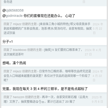
日
告勿进
@
cjd6568358
@
godmiracle
你们的套餐现在还能办么， 心动了
回复了 mijazz 创建的主题
[来自珠三角小城的特色] 帮父母卖我亲手
2024 年
›
5 月 22
剥皮和翻晒的广东新会陈皮，泡茶/煮水/煲汤均可，自家有柑田，抽奖
日
送试饮装
分子+1
回复了 blackboxo 创建的主题
[抽奖] V 友们要的口粮茶来了，
2024 年 4 月
›
27 日
这次抽奖送茶叶
想喝，凑个热闹
回复了 mijazz 创建的主题
日常作为口粮的茶、咖啡等饮品终究还是
2024 年
›
4 月 22
会坠入口味越来越重的漩涡里？各位对于饮品的选择到哪一个阶段了
日
呢？
完蛋，我现在每天 3 到 4 杯的三顿半，是不是有点超标了
回复了 herozzm 创建的主题
再冲一次，自家突尼斯石榴（云南大
2023 年
›
9 月 8 日
理）又熟了，抽奖整箱送😋👌🧺，累计已送出了 20 箱了