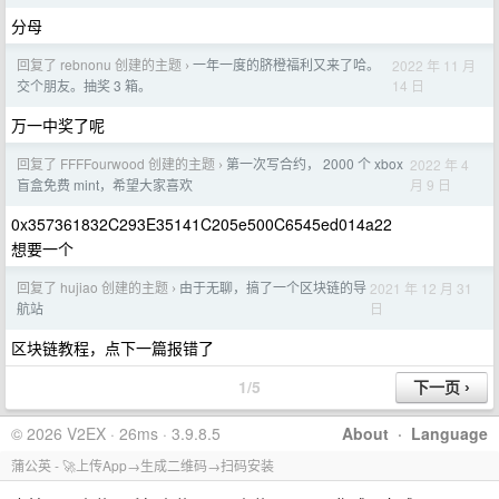
分母
回复了 rebnonu 创建的主题
一年一度的脐橙福利又来了哈。
2022 年 11 月
›
14 日
交个朋友。抽奖 3 箱。
万一中奖了呢
回复了 FFFFourwood 创建的主题
第一次写合约， 2000 个 xbox
2022 年 4
›
月 9 日
盲盒免费 mint，希望大家喜欢
0x357361832C293E35141C205e500C6545ed014a22
想要一个
回复了 hujiao 创建的主题
由于无聊，搞了一个区块链的导
2021 年 12 月 31
›
日
航站
区块链教程，点下一篇报错了
1/5
© 2026 V2EX · 26ms · 3.9.8.5
About
·
Language
蒲公英 - 🚀上传App→生成二维码→扫码安装