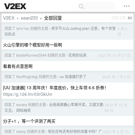
V2EX
sean233
全部回复
回复总数
84
›
›
回复了 lynn1su 创建的主题
用字节火山 coding plan 注意，有个非常
4 月 2
›
日
坑的点
火山引擎的哪个模型好用一些啊
回复了 bladeRunner2049 创建的主题
实用的玩具
2025 年 10 月 27 日
›
看着有点意思啊
回复了 NxxRngjnbgj 创建的主题
uu 加速器打折了
2025 年 1 月 3 日
›
[UU 加速器] 13 周年庆！年度底价，快上车领 6.6 折券！
https://g.126.fm/03rGkUm
回复了 socary 创建的主题
云南高原糖心苹果开卖，又甜又脆
2024 年 10 月
›
24 日
又丑， 回帖抽奖
分子+1 ，等一个评测了再买
回复了 szboy 创建的主题
现在还有还有好用的流量卡吗？广
2024 年 9 月 13
›