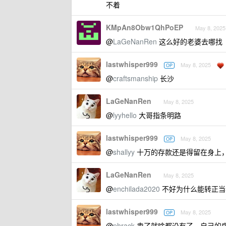
不着
KMpAn8Obw1QhPoEP
May 8, 2025
@
LaGeNanRen
这么好的老婆去哪找
lastwhisper999
May 8, 2025
OP
@
craftsmanship
长沙
LaGeNanRen
May 8, 2025
@
lyyhello
大哥指条明路
lastwhisper999
May 8, 2025
OP
@
shallyy
十万的存款还是得留在身上
LaGeNanRen
May 8, 2025
@
enchilada2020
不好为什么能转正当老
lastwhisper999
May 8, 2025
OP
@
phrack
卖了就啥都没有了，自己的