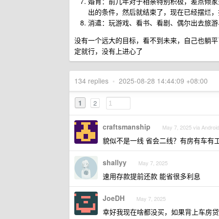
婚育：前几年对于相亲特别积极，差点倾家
出的条件，然后就结束了，现在已经摆烂，
消遣：玩游戏、看书、看剧、偶尔出去旅游
没有一个远大的目标，看不到未来，自己也躺平
定就行，没有上进心了
134 replies
•
2025-08-28 14:44:09 +08:00
1
2
craftsmanship
May 7, 2025 via Androi
貌似不是一线 省会二线？有房有车有
shallyy
May 7, 2025
速用存款提前还款 能省很多利息
JoeDH
May 7, 2025
幸好我现在啥都没买，如果背上车房贷