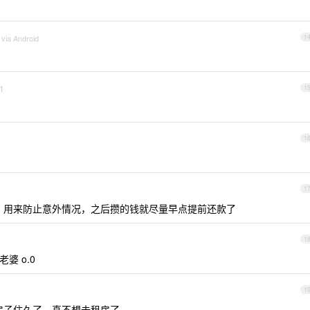
 via Android
1
1
1
1
1
，用来防止意外情况，之后攒的钱就尽量早点提前还款了
1
婆 o.0
1
房子住久了，真不想去租房了