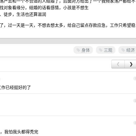
荡产去和一个不合适的人结婚了，后面对方给出了一个我倾家荡产都给不
找对象看缘分，结婚的话看感情，小孩是不想生
、徒步，生活也还算滋润
了，过一天是一天，不想去想太多，给自己留点存款应急，工作只希望稳
身体
三观
经济
❮
❯
d
工作已经挺好的了
，我怕我头都得秃完