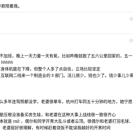
存款陪着我。
1
1
持不加班，晚上一天力量一天有氧，比如昨晚就跑了五六公里回家的，五一
hhhh
 ，确实身体机能在下降，但整个人多了点自信，立场比较坚定
，从互联网二线来一个制造业的 it 部门。活儿很少，钱也少了。钱少事儿少
以这么多年连驾照都没学，老婆很晕车，杭州打车四五十分钟的地方，她宁愿
️，是压根没准备买房生娃，和老婆在这种大事上战线很一致很齐心
本就是 cs2 ，偶尔和同学开黑大乱斗或者云顶。很偶尔和老婆打羽毛球、
去了，老婆挺好很理解，有时候赶着烧饭不耽误我越好的开黑时间