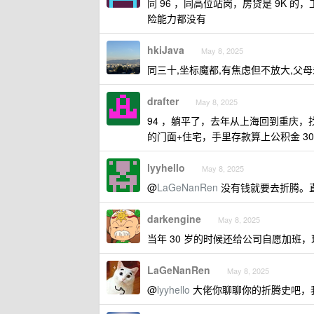
同 96 ，同高位站岗，房贷是 9K
险能力都没有
hkiJava
May 8, 2025
同三十,坐标魔都,有焦虑但不放大,父
drafter
May 8, 2025
94 ，躺平了，去年从上海回到重庆
的门面+住宅，手里存款算上公积金 3
lyyhello
May 8, 2025
@
LaGeNanRen
没有钱就要去折腾。
darkengine
May 8, 2025
当年 30 岁的时候还给公司自愿加班
LaGeNanRen
May 8, 2025
@
lyyhello
大佬你聊聊你的折腾史吧，