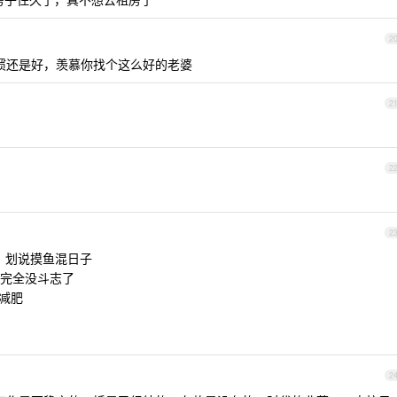
2
习惯还是好，羡慕你找个这么好的老婆
2
2
2
 看，划说摸鱼混日子
完全没斗志了
炼减肥
2