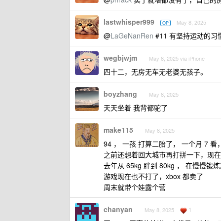
lastwhisper999
May 8, 2025
OP
@
LaGeNanRen
#11 有坚持运动的
wegbjwjm
May 8, 2025 via iPhone
四十二，无房无车无老婆无孩子。
boyzhang
May 8, 2025
天天坐着 我背都驼了
make115
May 8, 2025
94 ， 一孩 打算二胎了， 一个月 7
之前还想着回大城市再打拼一下，现在
去年从 65kg 胖到 80kg ， 在慢慢锻
游戏现在也不打了，xbox 都卖了
周末就带个娃露个营
chanyan
1
May 8, 2025