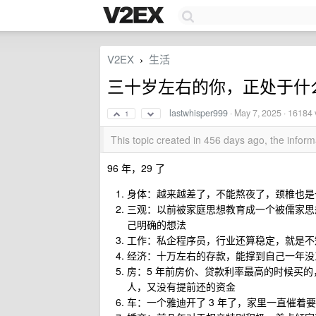
V2EX
生活
›
三十岁左右的你，正处于什
lastwhisper999
·
May 7, 2025
· 16184 
1
This topic created in 456 days ago, the info
96 年，29 了
身体：越来越差了，不能熬夜了，颈椎也是
三观：以前被家庭思想教育成一个被儒家思
己明确的想法
工作：私企程序员，行业还算稳定，就是不
经济：十万左右的存款，能撑到自己一年没
房：5 年前房价、贷款利率最高的时候买
人，又没有提前还的资金
车：一个雅迪开了 3 年了，家里一直催着