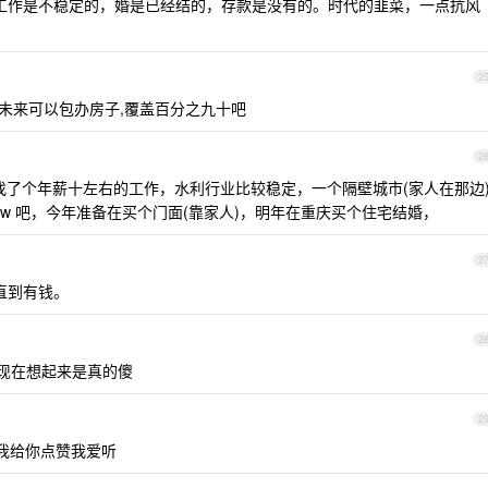
 的，工作是不稳定的，婚是已经结的，存款是没有的。时代的韭菜，一点抗风
2
母未来可以包办房子,覆盖百分之九十吧
2
，找了个年薪十左右的工作，水利行业比较稳定，一个隔壁城市(家人在那边
0w 吧，今年准备在买个门面(靠家人)，明年在重庆买个住宅结婚，
2
直到有钱。
2
，现在想起来是真的傻
2
我给你点赞我爱听