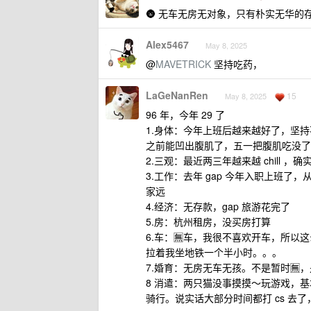
🌚 无车无房无对象，只有朴实无华的
Alex5467
May 8, 2025
@
MAVETRICK
坚持吃药，
LaGeNanRen
15
May 8, 2025
96 年，今年 29 了
1.身体：今年上班后越来越好了，坚
之前能凹出腹肌了，五一把腹肌吃没了 h
2.三观：最近两三年越来越 chill
3.工作：去年 gap 今年入职上班了
家远
4.经济：无存款，gap 旅游花完了
5.房：杭州租房，没买房打算
6.车：🈚️车，我很不喜欢开车，所
拉着我坐地铁一个半小时。。。
7.婚育：无房无车无孩。不是暂时🈚
8 消遣：两只猫没事摸摸～玩游戏，基
骑行。说实话大部分时间都打 cs 