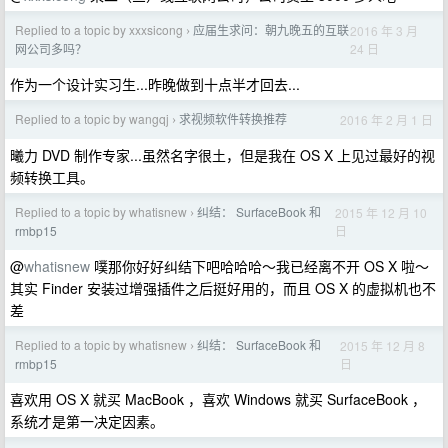
Replied to a topic by xxxsicong
应届生求问：朝九晚五的互联
2016 年 3 月
›
24 日
网公司多吗？
作为一个设计实习生...昨晚做到十点半才回去...
Replied to a topic by wangqj
求视频软件转换推荐
2016 年 2 月 1 日
›
曦力 DVD 制作专家...虽然名字很土，但是我在 OS X 上见过最好的视
频转换工具。
Replied to a topic by whatisnew
纠结： SurfaceBook 和
2015 年 12 月 10
›
日
rmbp15
@
whatisnew
噗那你好好纠结下吧哈哈哈～我已经离不开 OS X 啦～
其实 Finder 安装过增强插件之后挺好用的，而且 OS X 的虚拟机也不
差
Replied to a topic by whatisnew
纠结： SurfaceBook 和
2015 年 12 月 8
›
日
rmbp15
喜欢用 OS X 就买 MacBook ，喜欢 Windows 就买 SurfaceBook ，
系统才是第一决定因素。