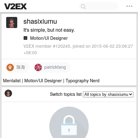
shasixiumu
It's simple, but not easy.
🏢
Motion/UI Designer
V2EX member #120245, joined on 2015-06-02 23:06:27
+08:00
珠海
patrickfang
Mentalist | Motion/UI Designer | Typography Nerd
Switch topics list