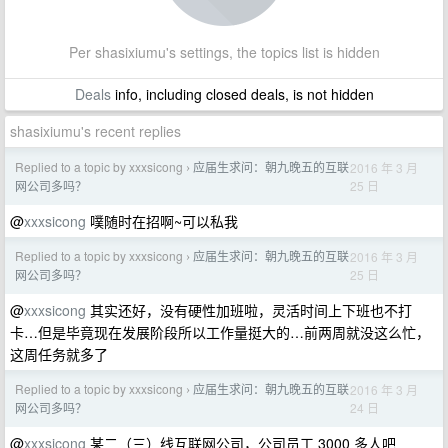
Per shasixiumu's settings, the topics list is hidden
Deals
info, including closed deals, is not hidden
shasixiumu's recent replies
Replied to a topic by xxxsicong
应届生求问：朝九晚五的互联
2016 年 3 月
›
25 日
网公司多吗？
@
xxxsicong
噗随时在招啊~可以私我
Replied to a topic by xxxsicong
应届生求问：朝九晚五的互联
2016 年 3 月
›
25 日
网公司多吗？
@
xxxsicong
其实还好，没有硬性加班啦，灵活时间上下班也不打
卡…但是毕竟现在发展阶段所以工作量挺大的…前两周就没这么忙，
这周任务就多了
Replied to a topic by xxxsicong
应届生求问：朝九晚五的互联
2016 年 3 月
›
24 日
网公司多吗？
@
xxxsicong
某二（三）线互联网公司，公司员工 3000 多人吧