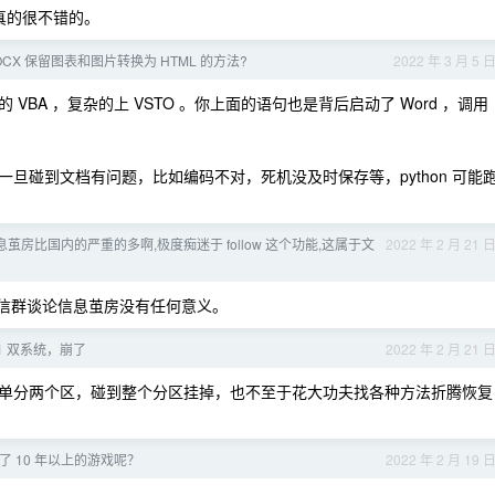
站真的很不错的。
CX 保留图表和图片转换为 HTML 的方法?
2022 年 3 月 5 
BA ，复杂的上 VSTO 。你上面的语句也是背后启动了 Word ，调用
旦碰到文档有问题，比如编码不对，死机没及时保存等，python 可能
茧房比国内的严重的多啊,极度痴迷于 follow 这个功能,这属于文
2022 年 2 月 21 
说微信群谈论信息茧房没有任何意义。
11 双系统，崩了
2022 年 2 月 21 
单分两个区，碰到整个分区挂掉，也不至于花大功夫找各种方法折腾恢复
了 10 年以上的游戏呢？
2022 年 2 月 19 