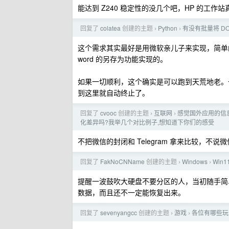
能达到 Z240 稳定性的没几个吧，HP 的工作
回复了
colatea
创建的主题
Python
有没有批量将 DO
›
›
这个需求其实最好是用微软亲儿子来实现，简单的 V
word 的另存为功能实现的。
如果一切顺利，这个确实是可以跑到天荒地老。一
到这里就自动终止了。
回复了
cvooc
创建的主题
互联网
感觉国外应用的信息
›
›
化差异吗?我举几个对比例子,想知道下你们的感受
不把微信的封闭和 Telegram 拿来比较，不
回复了
FakNoCNName
创建的主题
Windows
Win
›
›
提醒一波鼓吹大硬盘不要分区的人，当初随手简
数据，而且还不一定能恢复出来。
回复了
sevenyangcc
创建的主题
游戏
各位有哪些玩
›
›