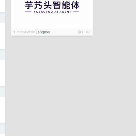
日
Promoted by
jianglibo
PRO
日
日
日