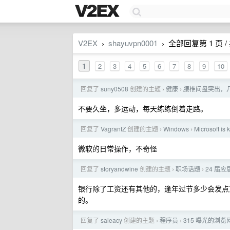
V2EX
shayuvpn0001
全部回复第 1 页 / 
›
›
1
2
3
4
5
6
7
8
9
10
回复了
suny0508
创建的主题
健康
腰椎间盘突出，
›
›
不要久坐，多运动，每天练练倒着走路。
回复了
VagrantZ
创建的主题
Windows
Microsoft is
›
›
微软的日常操作，不奇怪
回复了
storyandwine
创建的主题
职场话题
24 届应
›
›
银行除了工资还有其他的，逢年过节多少会发点东
的。
回复了
saleacy
创建的主题
程序员
315 曝光的浏
›
›