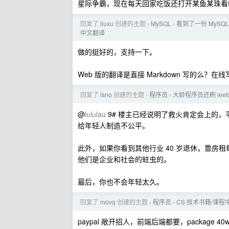
星际争霸，现在每天回家吃饭还打开某鱼某珠看
回复了
liuxu
创建的主题
MySQL
看到了一份 MySQ
›
›
中文翻译
做的挺好的，支持一下。
Web 版的翻译是直接 Markdown 写的么？在
回复了
isno
创建的主题
程序员
大龄程序员还刷 leet
›
›
@
lululau
9# 楼主已经说明了救火肯定会上的，
给年轻人制造不公平。
此外，如果你看到其他行业 40 岁退休，靠房
他们是企业和社会的蛀虫的。
最后，你也不会年轻太久。
回复了
movq
创建的主题
程序员
CS 技术书籍/课
›
›
paypal 敞开招人，前端后端都要，package