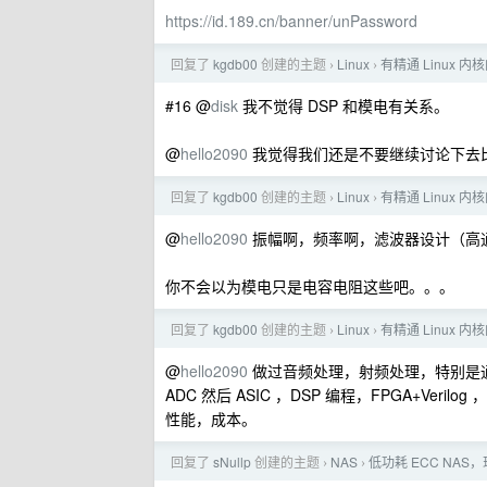
https://id.189.cn/banner/unPassword
回复了
kgdb00
创建的主题
Linux
有精通 Linux
›
›
#16 @
disk
我不觉得 DSP 和模电有关系。
@
hello2090
我觉得我们还是不要继续讨论下去
回复了
kgdb00
创建的主题
Linux
有精通 Linux
›
›
@
hello2090
振幅啊，频率啊，滤波器设计（高
你不会以为模电只是电容电阻这些吧。。。
回复了
kgdb00
创建的主题
Linux
有精通 Linux
›
›
@
hello2090
做过音频处理，射频处理，特别是
ADC 然后 ASIC ，DSP 编程，FPGA+V
性能，成本。
回复了
sNullp
创建的主题
NAS
低功耗 ECC NAS
›
›