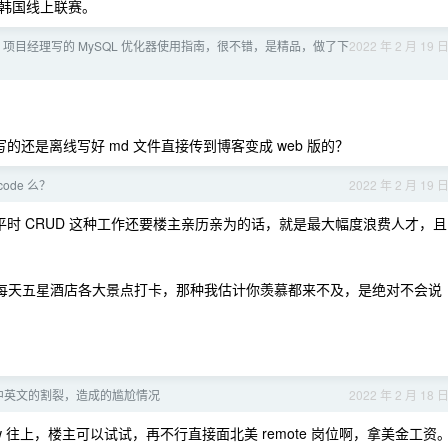
韩国线上联赛。
L 项目经理写的 MySQL 优化器使用指南，很不错，是精品，做了下
2022 年 2 月 19 
线写的还是离线写好 md 文件直接传到博客变成 web 版的？
code 么？
2022 年 2 月 19 
平时 CRUD 这种工作还要楼主亲历亲为的话，就是最大幅度浪费人才，且
租每天五星酒店各大景点打卡，那种我估计你羡慕都来不及，是绝对不会说
程中英文的割裂，造成的尴尬情况
2022 年 2 月 18 
 40w 往上，楼主可以试试，再不行直接面北美 remote 岗位啊，拿美金工资