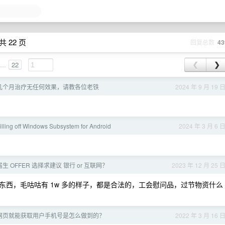
共 22 页
回复总数
43
...
22
❮
❯
几个月治疗无任何效果，请教各位老铁
2024 年 9 月 19 
 killing off Windows Subsystem for Android
2024 年 3 月 6 
届生 OFFER 选择求建议 银行 or 互联网？
2023 年 12 月 25 
西，毛咕咕有 1w 多的样子，都是合法的，工会慰问品，过节物资什么
览网页就能获取用户手机号是怎么做到的？
2022 年 3 月 16 