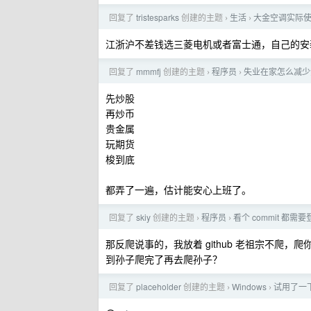
回复了
tristesparks
创建的主题
生活
大金空调实际
›
›
江浙沪不差钱选三菱电机或者富士通，自己的安
回复了
mmmfj
创建的主题
程序员
失业在家怎么减少
›
›
先炒股
再炒币
贵金属
玩期货
梭到底
都弄了一遍，估计能安心上班了。
回复了
skiy
创建的主题
程序员
看个 commit 都需要
›
›
那反爬说事的，我放着 github 老祖宗不爬，
到孙子爬完了再去爬孙子？
回复了
placeholder
创建的主题
Windows
试用了一下
›
›