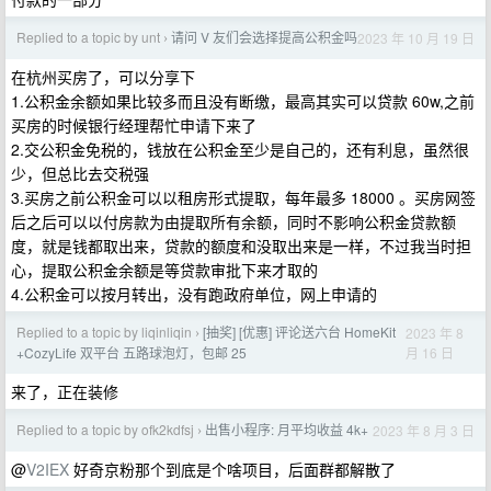
Replied to a topic by unt
请问 V 友们会选择提高公积金吗
2023 年 10 月 19 日
›
在杭州买房了，可以分享下
1.公积金余额如果比较多而且没有断缴，最高其实可以贷款 60w,之前
买房的时候银行经理帮忙申请下来了
2.交公积金免税的，钱放在公积金至少是自己的，还有利息，虽然很
少，但总比去交税强
3.买房之前公积金可以以租房形式提取，每年最多 18000 。买房网签
后之后可以以付房款为由提取所有余额，同时不影响公积金贷款额
度，就是钱都取出来，贷款的额度和没取出来是一样，不过我当时担
心，提取公积金余额是等贷款审批下来才取的
4.公积金可以按月转出，没有跑政府单位，网上申请的
Replied to a topic by liqinliqin
[抽奖] [优惠] 评论送六台 HomeKit
2023 年 8
›
月 16 日
+CozyLife 双平台 五路球泡灯，包邮 25
来了，正在装修
Replied to a topic by ofk2kdfsj
出售小程序: 月平均收益 4k+
2023 年 8 月 3 日
›
@
V2IEX
好奇京粉那个到底是个啥项目，后面群都解散了