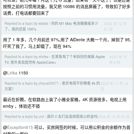
按照之前的习惯用流量，我又把 10086 的消息屏蔽了，导致扣了好多
话费，打电话都要回来了
Replied to a topic by wtotal
你的 M1 Mac 电池健康度多少
2023 年 12 月
›
21 日
了，我的还是 100%
用了 1 年多，几个月前还 97%,用了 AlDente 大概一个月，掉到了 95,
吓死了我了，马上卸载了，现在 94%
Replied to a topic by shirke
在某鱼淘了个未拆封的美版 Apple
2023 年 12
›
月 4 日
TV, 意外发现居然有 AppleCare+
@
Lirika
1150
Replied to a topic by zhousir5071
索尼电视不折腾看 4k 的
2023 年 11 月 14
›
日
方案？
最近在折腾，在软路由上装了小雅全家桶，4K 资源很多，电视上用
emby ，体验还不错
Replied to a topic by unt
请问 V 友们会选择提高公积金吗
2023 年 10 月 23 日
›
@
Exception615
可以，买房网签的时候，可以用公积金的余额作为首
付款的一部分