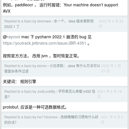
例如，paddleocr ， 运行时报错：Your machine doesn't support
AVX
Replied to a topic by devinww
水一个， idea 版本更新到
2022 年 4 月 24
›
日
2022.1 了
@
raycool
mac 下 pycharm 2022.1 崩溃的 bug 见
https://youtrack.jetbrains.com/issue/JBR-4351
。
按照官方方法， 改用 jvm ，暂时恢复正常。
Replied to a topic by slomo
小白求助： Java 有什么方法可以
2022 年 1 月
›
21 日
做复杂条件过滤
关键词： 规则引擎
Replied to a topic by JustLookBy
字符串怎么承载 int32 信
2021 年 9 月 16
›
日
息？
protobuf, 应该是一种可选数据格式。
Replied to a topic by he110comex
改掉晚睡的习惯有什么好
2021 年 9 月 2
›
日
的办法？