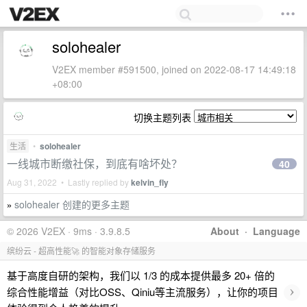
solohealer
V2EX member #591500, joined on 2022-08-17 14:49:18
+08:00
切换主题列表
生活
•
solohealer
一线城市断缴社保，到底有啥坏处？
40
Aug 31, 2022 • Lastly replied by
kelvin_fly
solohealer 创建的更多主题
»
© 2026 V2EX · 9ms · 3.9.8.5
About
·
Language
缤纷云 - 超高性能🚀 的智能对象存储服务
基于高度自研的架构，我们以 1/3 的成本提供最多 20+ 倍的
›
综合性能增益（对比OSS、Qiniu等主流服务），让你的项目