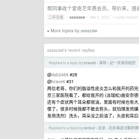
帮同事收个爱奇艺年费会员，带价来，感
二手交易
•
sssszaw
•
Mar 2, 2021
• Lastly replied
More topics by sssszaw
»
sssszaw's recent replies
Replied to a topic by
brave6
深圳
记一次误诊经历
›
›
@
dsb2468
#28
@
brave6
#31
两位老哥，你们的脂溢性皮炎怎么和我开的药完
京三家医院看了，都给我开的 (派瑞松)曲安奈
还有个症状两个耳朵都很油，里面有时候也有大
傻了，很多时候我都不敢去剪头，就怕理发师嫌
发用洗剂）洗头，耳朵没之前油了，头皮和耳后
Replied to a topic by
kiritoxf
北京
北京海淀讨薪的律
›
›