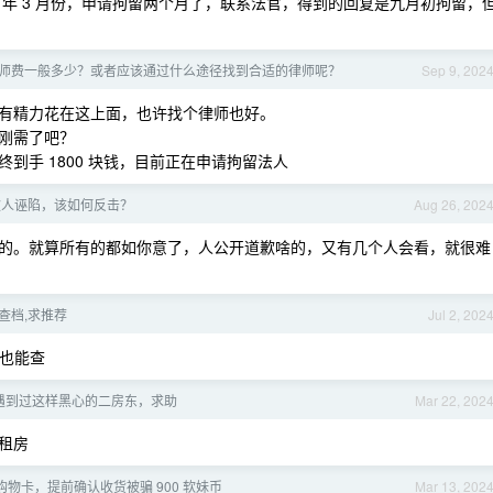
到 24 年 3 月份，申请拘留两个月了，联系法官，得到的回复是九月初拘留，
师费一般多少？或者应该通过什么途径找到合适的律师呢？
Sep 9, 202
有精力花在这上面，也许找个律师也好。
刚需了吧？
到手 1800 块钱，目前正在申请拘留法人
被人诬陷，该如何反击？
Aug 26, 202
的。就算所有的都如你意了，人公开道歉啥的，又有几个人会看，就很难
查档,求推荐
Jul 2, 202
号也能查
遇到过这样黑心的二房东，求助
Mar 22, 202
租房
物卡，提前确认收货被骗 900 软妹币
Mar 13, 202