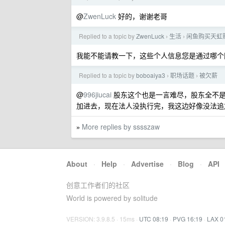
@
ZwenLuck
好的，谢谢老哥
Replied to a topic by
ZwenLuck
生活
闲鱼购买天虹购
›
›
我能不能请教一下，这些个人信息您是通过哪个
Replied to a topic by
boboaiya3
职场话题
被欠薪
›
›
@
996jiucai
股东这个也是一言难尽，股东全不是
加进去，现在法人没执行完，我这边好像没法追
More replies by sssszaw
»
About
·
Help
·
Advertise
·
Blog
·
API
创意工作者们的社区
World is powered by solitude
VERSION: 3.9.8.5 · 15ms ·
UTC 08:19
·
PVG 16:19
·
LAX 0