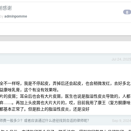
谢感谢
8
 by
adminpomme
Jul 24, 202
全不一样呀，我是不停起皮，弄掉后还会起皮，也会稍微发红，去好多北
德益康唑乳膏，这个有没有效果呀。
片的皮屑；耳朵后也会有大片皮屑，医生也说是脂溢性皮炎导致的，人都
弃……。再加上头皮屑也大片大片的，哎，目前我用了康王（复方酮康唑
都基本正常了。但是脸上的脂溢性皮炎，还是没好
师费一般多少？或者应该通过什么途径找到合适的律师呢？
Sep 9, 202