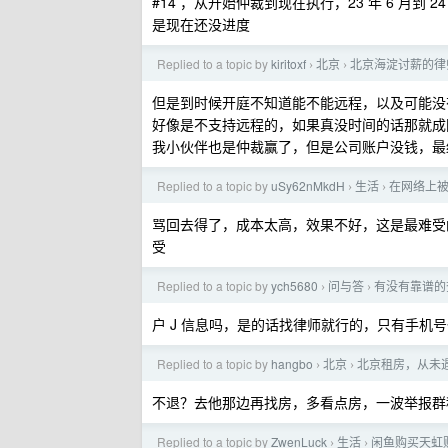
#14 ，从开始仲裁到现在执行，23 年 6 月
是现在还没进度
Replied to a topic by
kiritoxf
北京
北京海淀讨薪的律
›
›
但是到时候开庭不知道能不能远程，以及可能没
好像是不支持远程的，如果真没时间的话那就成
我小伙伴也是仲裁赢了，但是公司账户没钱，最终
Replied to a topic by
uSy62nMkdH
生活
在网络上
›
›
骂回去得了，成本太高，效果不好，这是最难受
受
Replied to a topic by
ych5680
问与答
有没有靠谱的
›
›
户 J 信息吗，是的话找律师就行的，只有手机
Replied to a topic by
hangbo
北京
北京租房，从未
›
›
不退？去他那边再找房，多看点房，一波举报群
Replied to a topic by
ZwenLuck
生活
闲鱼购买天虹购
›
›