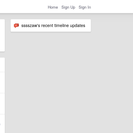
Home
Sign Up
Sign In
sssszaw's recent timeline updates