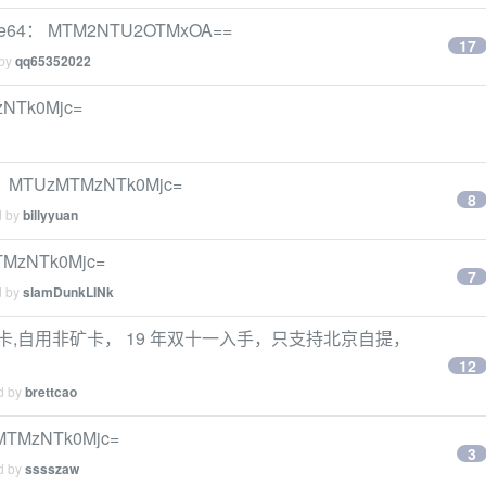
e64： MTM2NTU2OTMxOA==
17
 by
qq65352022
Tk0Mjc=
TUzMTMzNTk0Mjc=
8
d by
billyyuan
MzNTk0Mjc=
7
d by
slamDunkLINk
 V2 显卡,自用非矿卡， 19 年双十一入手，只支持北京自提，
12
ed by
brettcao
zNTk0Mjc=
3
ed by
sssszaw