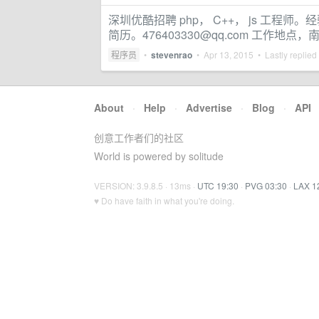
深圳优酷招聘 php， C++， js 工
简历。
476403330@qq.com
工作地点，南
程序员
•
stevenrao
•
Apr 13, 2015
• Lastly replied
About
·
Help
·
Advertise
·
Blog
·
API
创意工作者们的社区
World is powered by solitude
VERSION: 3.9.8.5 · 13ms ·
UTC 19:30
·
PVG 03:30
·
LAX 1
♥ Do have faith in what you're doing.