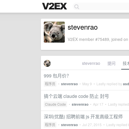
stevenrao
V2EX member #75489, joined on 
stevenrao
提问
技
999 包月价？
程序员
•
stevenrao
•
May 9
• Lastly replied by
asd
搞个云端 claude code 防止 封号
Claude Code
•
stevenrao
•
Apr 17
• Lastly replie
深圳(优酷) 招聘前端 js 开发高级工程师
程序员
•
stevenrao
•
Jul 27, 2015
• Lastly replied