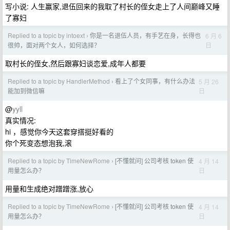
写小说: 人生赢家,退伍回来的我取了村长的侄女走上了人间巅峰又睡
了寡妇
Replied to a topic by intoext
你是一名退伍人员，有手艺在身，长得也
6 月 6
›
日
很帅，面对两个女人，如何选择？
取村长的侄女,然后跟寡妇谈恋爱,成年人都要
Replied to a topic by HandlerMethod
看上了个女同事，有什么办法
5 月 26
›
日
能加到微信嘛
@
yyll
真实情况:
hi ，感觉你今天这套穿搭挺好看的
你个死变态想泡我,滚
Replied to a topic by TimeNewRome
[不懂就问] 公司考核 token 使
4 月 14
›
日
用量怎么办？
用量和生成绝对蹭蹭涨,放心
Replied to a topic by TimeNewRome
[不懂就问] 公司考核 token 使
4 月 14
›
日
用量怎么办？