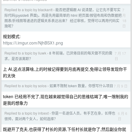
Replied to a topic by blackantt
能否把逻辑跟 AI 说清楚，让它先不要写实
7
›
月
际代码(pyside6 界面)。而是先用最简单的 html 把页面/按钮布局和伪数据把
18
图表/折线图等递进的逻辑关系表达出来？ 经过审核，觉得可以再用代码实
日
施呢？
规划模式:
https://i.imgur.com/NjhBSX1.png
Replied to a topic by liuwk
8 年前端，已厌倦目前的每天做不完的需
7 月 17
›
日
求，是否该离职？
上 AI,这点活算啥,上的时候记得要到月底再提交,免得让领导发现你干
的太快
Replied to a topic by solos
如果不限制 token 数量，你想写什么项目
7 月 9 日
›
token 已经用不完了,现在越来越觉得自己的思维枯竭了,唯一限制我的
是我的想象力
Replied to a topic by intoext
你是一名退伍人员，有手艺在身，长得也
6 月 6
›
日
很帅，面对两个女人，如何选择？
既避开了克夫,也获得了村长的资源,下任村长就是你了,然后副业你就