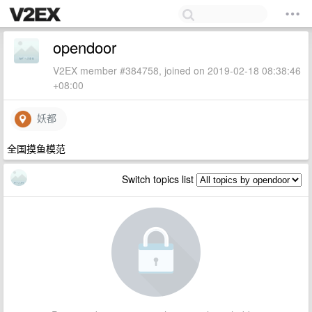
opendoor
V2EX member #384758, joined on 2019-02-18 08:38:46
+08:00
妖都
全国摸鱼模范
Switch topics list