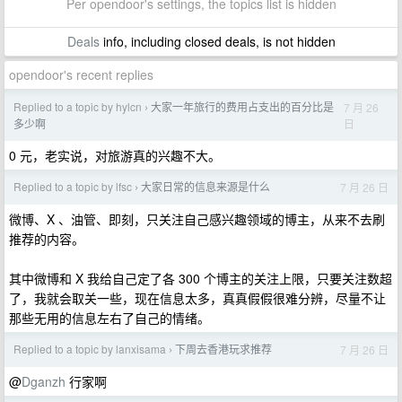
Per opendoor's settings, the topics list is hidden
Deals
info, including closed deals, is not hidden
opendoor's recent replies
Replied to a topic by hylcn
大家一年旅行的费用占支出的百分比是
7 月 26
›
日
多少啊
0 元，老实说，对旅游真的兴趣不大。
Replied to a topic by lfsc
大家日常的信息来源是什么
7 月 26 日
›
微博、X 、油管、即刻，只关注自己感兴趣领域的博主，从来不去刷
推荐的内容。
其中微博和 X 我给自己定了各 300 个博主的关注上限，只要关注数超
了，我就会取关一些，现在信息太多，真真假假很难分辨，尽量不让
那些无用的信息左右了自己的情绪。
Replied to a topic by lanxisama
下周去香港玩求推荐
7 月 26 日
›
@
Dganzh
行家啊