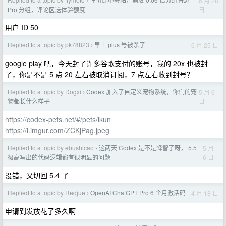
6 月 28
›
日
Pro 分组，评论区送体验额度
用户 ID 50
Replied to a topic by pk78823
早上 plus 号被杀了
6 月 25 日
›
google play 吧，今天封了许多谷歌支付的账号，我的 20x 也被封
了，你是不是 5 点 20 左右被取消订阅，7 点左右收到封号？
Replied to a topic by Dogxi
Codex 加入了自定义宠物系统，你们的宠
5 月 6
›
日
物都长什么样子
https://codex-pets.net/#/pets/ikun
https://i.imgur.com/ZCKjPag.jpeg
Replied to a topic by ebushicao
这两天 Codex 是不是降智了呀， 5.5
5 月
›
6 日
极高写出的代码逻辑都有很明显的问题
没错，又切回 5.4 了
Replied to a topic by Redjue
OpenAI ChatGPT Pro 6 个月激活码
4 月 18 日
›
申请到发放花了多久啊