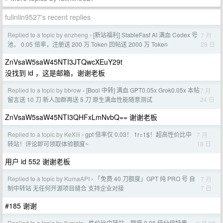
fulinlin9527's recent replies
Replied to a topic by enzheng
[新站福利] StableFast AI 满血 Codex 号
7 月
›
28 日
池， 0.05 倍率，注册送 200 万 Token 回帖送 2000 万 Token
ZnVsaW5saW45NTI3JTQwcXEuY29t
没找到 id ，这是邮箱，谢谢老板
Replied to a topic by bbrow
[Bool 中转] 满血 GPT0.05x Grok0.05x 本帖
7 月
›
24 日
留言送 10 刀 新人加群再送 5 刀 原生满血性能随意测试
ZnVsaW5saW45NTI3QHFxLmNvbQ== 谢谢老板
Replied to a topic by KeXiii
gpt 倍率仅 0.03！ 1r=1$！超高性价比中
7 月
›
18 日
转站！评论即可领取体验额度~
用户 id 552 谢谢老板
Replied to a topic by KumaAPI
「免费 40 刀额度」GPT 纯 PRO 号 自
7 月
›
7 日
制中转站 无任何开源项目缝合 支持企业对接
#185 谢谢
Replied to a topic by flymeto
性价比中转站，额度 0.06 倍分组特惠