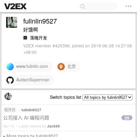
fulinlin9527
好饿啊
🏢
落魄开发
V2EX member #425396, joined on 2019-06-28 14:27:06
+08:00
www.fulinlin.com
北京
AutismSuperman
Switch topics list
程序员
•
fulinlin9527
公司接入 AI 编程问题
35
Apr 13 • Lastly replied by
Jack66
More topics by fulinlin9527
»