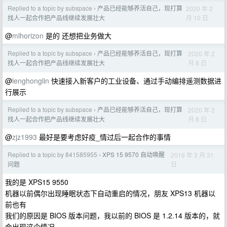
Replied to a topic by subspace
产品已经能够养活自己，现打算
2020 年 2
›
月 10 日
找人一起合作把产品线继续发展壮大
@
mlhorizon
是的 还想把业务做大
Replied to a topic by subspace
产品已经能够养活自己，现打算
2020 年 2
›
月 8 日
找人一起合作把产品线继续发展壮大
@
lenghonglin
快速接入新客户的工业设备、通过手动编排遥测数据进
行展示
Replied to a topic by subspace
产品已经能够养活自己，现打算
2020 年 2
›
月 8 日
找人一起合作把产品线继续发展壮大
@
zjz1993
最好是要考虑好疫_情过后一起合作的事情
Replied to a topic by 841585955
XPS 15 9570 自动唤醒
2019 年 3 月 31
›
日
问题
我的是 XPS15 9550
机器以前偶尔出现睡眠状态下自动重启的情况，朋友 XPS13 机器以
前也有
我们的原因是 BIOS 版本问题，我以前的 BIOS 是 1.2.14 版本的，就
会出现这个情况