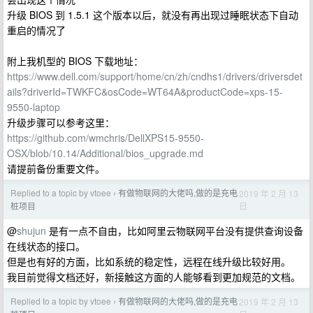
升级 BIOS 到 1.5.1 这个版本以后，就没有再出现过睡眠状态下自动
重启的情况了
附上我机型的 BIOS 下载地址：
https://www.dell.com/support/home/cn/zh/cndhs1/drivers/driversdet
ails?driverId=TWKFC&osCode=WT64A&productCode=xps-15-
9550-laptop
升级步骤可以参考这里：
https://github.com/wmchris/DellXPS15-9550-
OSX/blob/10.14/Additional/bios_upgrade.md
请提前备份重要文件。
Replied to a topic by vtoee
有做物联网的大佬吗,做的是充电
2019 年 2 月 13
›
日
桩项目
@
shujun
是有一点不自由，比如阿里云物联网平台没有提供查询设备
在线状态的接口。
但是也有好的方面，比如系统的稳定性，远程在线升级比较好用。
我目前觉得文档还好，新接触这方面的人能够看到更加规范的文档。
Replied to a topic by vtoee
有做物联网的大佬吗,做的是充电
2019 年 2 月 13
›