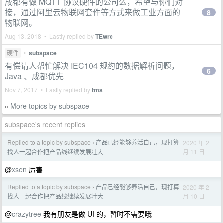
成都有做 MQTT 协议硬件的公司么，希望与你们对
接，通过阿里云物联网套件等方式来做工业方面的
8
物联网。
Aug 13, 2018 • Lastly replied by
TEwrc
硬件
•
subspace
有偿请人帮忙解决 IEC104 规约的数据解析问题，
6
Java 、成都优先
Nov 7, 2017 • Lastly replied by
tms
More topics by subspace
»
subspace's recent replies
Replied to a topic by subspace
产品已经能够养活自己，现打算
2020 年 2
›
月 11 日
找人一起合作把产品线继续发展壮大
@
xsen
厉害
Replied to a topic by subspace
产品已经能够养活自己，现打算
2020 年 2
›
月 10 日
找人一起合作把产品线继续发展壮大
@
crazytree
我有朋友是做 UI 的，暂时不需要哦