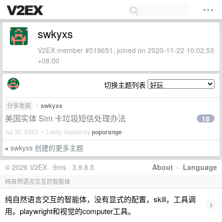
swkyxs
V2EX member #518651, joined on 2020-11-22 10:02:53
+08:00
切换主题列表
分享发现
•
swkyxs
美国实体 Sim 卡垃圾短信处理办法
18
Jul 30, 2023 • Lastly replied by
poporange
swkyxs 创建的更多主题
»
© 2026 V2EX · 9ms · 3.9.8.5
About
·
Language
纯自然语言交互的智能体
纯自然语言交互的智能体，没有显式的配置，skill，工具调
›
用。playwright和视觉的computer工具。