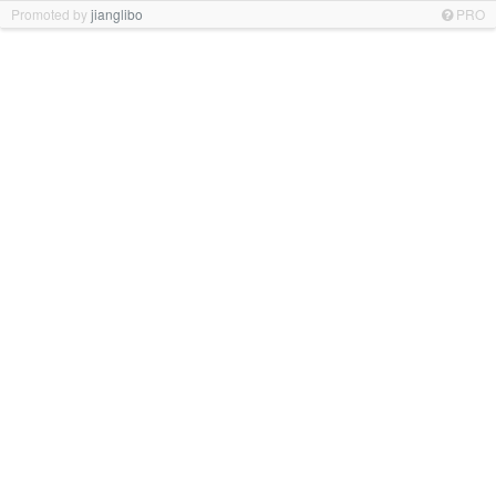
Promoted by
jianglibo
PRO