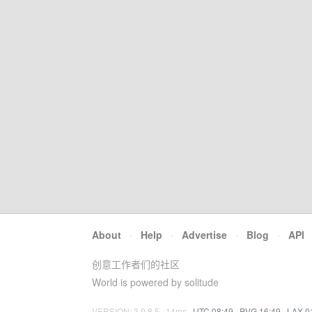
About
·
Help
·
Advertise
·
Blog
·
API
创意工作者们的社区
World is powered by solitude
VERSION: 3.9.8.5 · 14ms ·
UTC 08:49
·
PVG 16:49
·
LAX 0