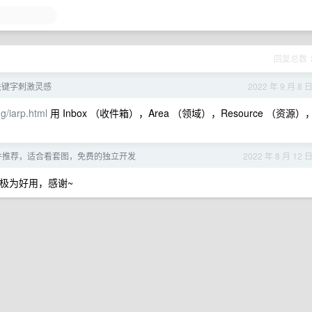
回复总数
关键字刺激灵感
2022 年 9 月 8 
g/iarp.html
用 Inbox （收件箱），Area （领域），Resource （资源）
软件推荐，适合看套图，免费的独立开发
2022 年 8 月 12 
，极为好用，感谢~