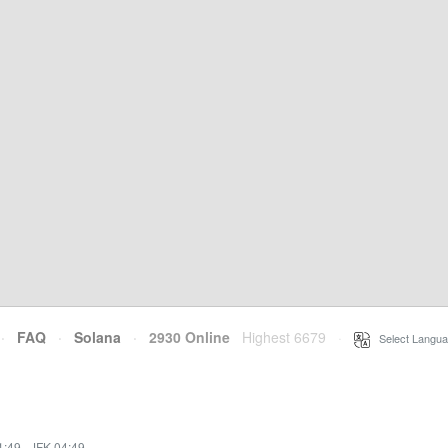
·
FAQ
·
Solana
·
2930 Online
Highest 6679
·
Select Langua
1:49
·
JFK 04:49