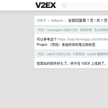
V2EX
telllaura
全部回复第 1 页 / 共 1 页
›
›
回复了
cantenglish
创建的主题
奇思妙想
怎么利用
›
›
可以参考这个
https://help.flomoapp.com/thinkin
Project （项目）来组织你的笔记和标签
回复了
wl879
创建的主题
分享发现
macOS 看图
›
›
找类似的软件好久了，终于在 V2EX 上找到了