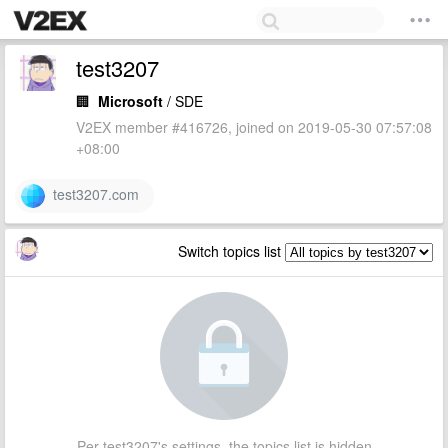
test3207
🏢
Microsoft
/ SDE
V2EX member #416726, joined on 2019-05-30 07:57:08
+08:00
test3207.com
Switch topics list
Per test3207's settings, the topics list is hidden