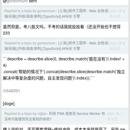
@
gordomium
sent
Replied to a topic by gordomium
[上海] [软件工程师 - Web 全栈/前
2021 年 8
›
月 8 日
端/后端] [中级/高级/架构] [TypeScript] ARKIE 引擎
虽然但是，考八股文吗，不考的话我就投投看（还没开始也不想背
233
Replied to a topic by gordomium
[上海] [软件工程师 - Web 全栈/前
2021 年 8
›
月 8 日
端/后端] [中级/高级/架构] [TypeScript] ARKIE 引擎
```describe = describe.slice(0, describe.match('能在没有')!.index! +
4)
.concat('帮助的情况下').concat(describe.slice(describe.match('独立
解决中等复杂度的问题，自主发现问题')!.index));```
/t/648391
[doge]
Replied to a topic by nijjba
利用 PWA 或者说 Service Worker 有
2021 年 7
›
月 9 日
没有可能做到完全离线的体验?
楼上说的对，手写两套逻辑+维护冲突，成本本来就很高了。另外 sw