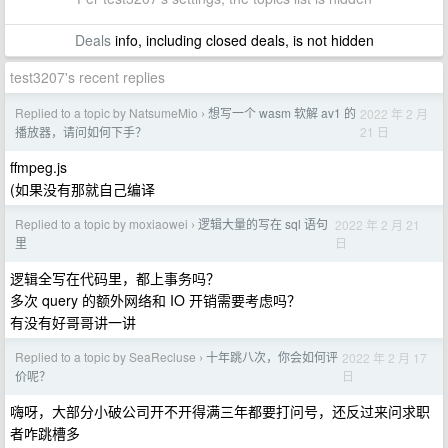
Deals
info, including closed deals, is not hidden
test3207's recent replies
Replied to a topic by NatsumeMio
想写一个 wasm 软解 av1 的
2022 年 2 月
›
21 日
播放器，请问如何下手？
ffmpeg.js
(如果没有那就自己编译
Replied to a topic by moxiaowei
逻辑大量的写在 sql 语句
2022 年 2 月 21
›
日
里
逻辑全写在代码里，都上事务吗？
多次 query 的额外网络和 IO 开销需要考虑吗？
有没有好哥哥讲一讲
Replied to a topic by SeaRecluse
十年跳八次，你会如何评
2022 年 2 月 17
›
日
价呢？
嗨呀，大部分小破公司开不开得满三年都要打问号，还反过来问求职
者咋跳槽多