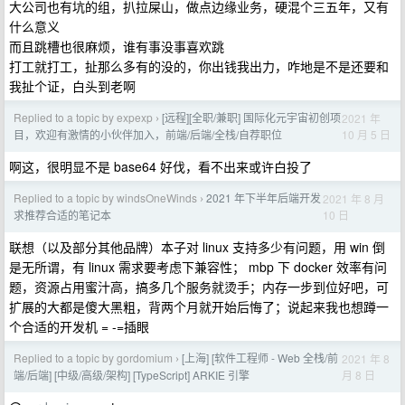
大公司也有坑的组，扒拉屎山，做点边缘业务，硬混个三五年，又有
什么意义
而且跳槽也很麻烦，谁有事没事喜欢跳
打工就打工，扯那么多有的没的，你出钱我出力，咋地是不是还要和
我扯个证，白头到老啊
Replied to a topic by expexp
[远程][全职/兼职] 国际化元宇宙初创项
2021 年
›
10 月 5 日
目，欢迎有激情的小伙伴加入，前端/后端/全栈/自荐职位
啊这，很明显不是 base64 好伐，看不出来或许白投了
Replied to a topic by windsOneWinds
2021 年下半年后端开发
2021 年 8 月
›
10 日
求推荐合适的笔记本
联想（以及部分其他品牌）本子对 linux 支持多少有问题，用 win 倒
是无所谓，有 linux 需求要考虑下兼容性； mbp 下 docker 效率有问
题，资源占用蜜汁高，搞多几个服务就烫手；内存一步到位好吧，可
扩展的大都是傻大黑粗，背两个月就开始后悔了；说起来我也想蹲一
个合适的开发机 = -=插眼
Replied to a topic by gordomium
[上海] [软件工程师 - Web 全栈/前
2021 年 8
›
月 8 日
端/后端] [中级/高级/架构] [TypeScript] ARKIE 引擎