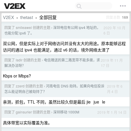
V2EX
thetast
全部回复
回复总数
169
›
›
回复了 smileawei 创建的主题
深圳电信有公网 ipv4 地址的，
2020 年 10 月
›
6 日
也能分配 ipv6 了。
双公网，但是实际上对于网络访问并没有太大的用途。原本能够远程
访问的通过 ipv4 也能满足，通过 v6 的话，境外网络太渣了
回复了 lsdir 创建的主题
电信赠送的第二路宽带不能多拨，求
2019 年 11 月
›
17 日
解决办法呀？
Kbps or Mbps?
回复了 zzerd 创建的主题
河南电信 DNS 劫持。如果向电信投诉
2019 年 6
›
月 4 日
怎么能证明自己被劫持了？
亲测，抓包，TTL 不同，虽然比较久但是最后 jie jue le
回复了 gainsurier 创建的主题
深圳移动 1000M
2019 年 1 月 14 日
›
具体带宽以实际覆盖为准。