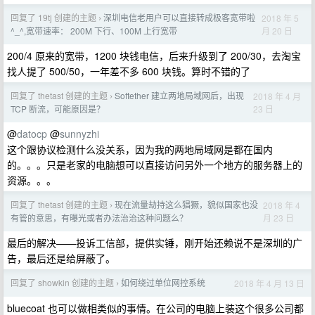
回复了 19tj 创建的主题
深圳电信老用户可以直接转成极客宽带啦
2018 年 5
›
月 20 日
^_^,宽带速率： 200M 下行、100M 上行宽带
200/4 原来的宽带，1200 块钱电信，后来升级到了 200/30，去淘宝
找人提了 500/50，一年差不多 600 块钱。算时不错的了
回复了 thetast 创建的主题
Softether 建立两地局域网后，出现
2018 年 4 月
›
23 日
TCP 断流，可能原因是？
@
datocp
@
sunnyzhi
这个跟协议检测什么没关系，因为我的两地局域网是都在国内
的。。。只是老家的电脑想可以直接访问另外一个地方的服务器上的
资源。。。
回复了 thetast 创建的主题
现在流量劫持这么猖獗，貌似国家也没
2018 年 4
›
月 23 日
有管的意思，有曝光或者办法治治这种问题么？
最后的解决——投诉工信部，提供实锤，刚开始还赖说不是深圳的广
告，最后还是给屏蔽了。
回复了 showkin 创建的主题
如何绕过单位网控系统
2018 年 4 月 13 日
›
bluecoat 也可以做相类似的事情。在公司的电脑上装这个很多公司都