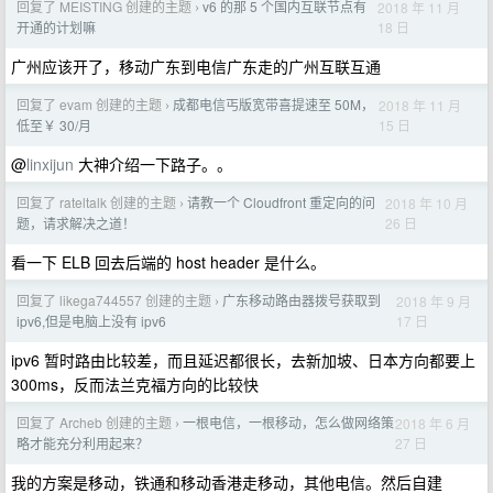
回复了 MEISTING 创建的主题
v6 的那 5 个国内互联节点有
2018 年 11 月
›
18 日
开通的计划嘛
广州应该开了，移动广东到电信广东走的广州互联互通
回复了 evam 创建的主题
成都电信丐版宽带喜提速至 50M，
2018 年 11 月
›
15 日
低至￥ 30/月
@
linxijun
大神介绍一下路子。。
回复了 rateltalk 创建的主题
请教一个 Cloudfront 重定向的问
2018 年 10 月
›
26 日
题，请求解决之道！
看一下 ELB 回去后端的 host header 是什么。
回复了 likega744557 创建的主题
广东移动路由器拨号获取到
2018 年 9 月
›
17 日
ipv6,但是电脑上没有 ipv6
ipv6 暂时路由比较差，而且延迟都很长，去新加坡、日本方向都要上
300ms，反而法兰克福方向的比较快
回复了 Archeb 创建的主题
一根电信，一根移动，怎么做网络策
2018 年 6 月
›
27 日
略才能充分利用起来？
我的方案是移动，铁通和移动香港走移动，其他电信。然后自建