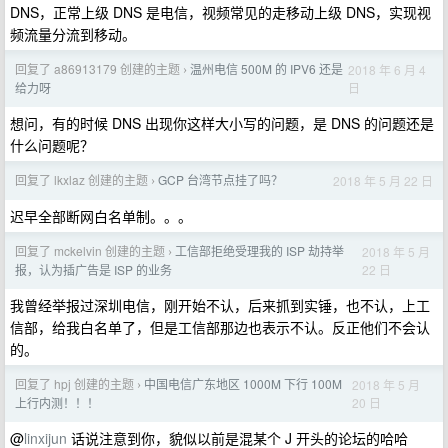
DNS，正常上级 DNS 是电信，视频常见的走移动上级 DNS，实现视
频流量分流到移动。
回复了 a86913179 创建的主题
温州电信 500M 的 IPV6 还是
2018 年 6 月 4
›
日
给力呀
想问，有的时候 DNS 出现你这样大小写的问题，是 DNS 的问题还是
什么问题呢？
回复了 lkxlaz 创建的主题
GCP 台湾节点挂了吗？
2018 年 5 月 22 日
›
迟早全部断网白名单制。。。
回复了 mckelvin 创建的主题
工信部拒绝受理我的 ISP 劫持举
2018 年 5 月
›
22 日
报，认为插广告是 ISP 的业务
我曾经举报过深圳电信，刚开始不认，后来抓到实锤，也不认，上工
信部，给我白名单了，但是工信部那边也表示不认。反正他们不会认
的。
回复了 hpj 创建的主题
中国电信广东地区 1000M 下行 100M
2018 年 5 月
›
20 日
上行内测！！！
@
linxijun
话说注意到你，貌似以前是混某个 J 开头的论坛的哈哈