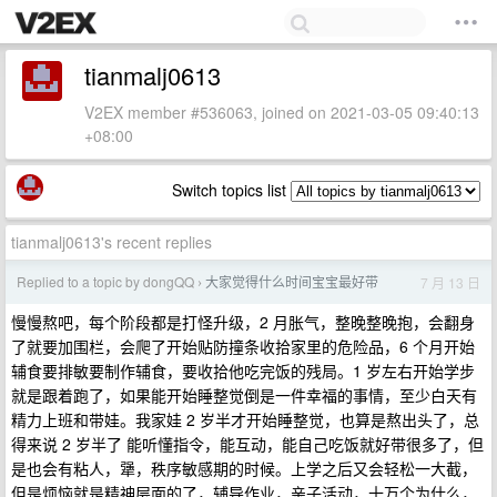
tianmalj0613
V2EX member #536063, joined on 2021-03-05 09:40:13
+08:00
Switch topics list
tianmalj0613's recent replies
Replied to a topic by dongQQ
大家觉得什么时间宝宝最好带
7 月 13 日
›
慢慢熬吧，每个阶段都是打怪升级，2 月胀气，整晚整晚抱，会翻身
了就要加围栏，会爬了开始贴防撞条收拾家里的危险品，6 个月开始
辅食要排敏要制作辅食，要收拾他吃完饭的残局。1 岁左右开始学步
就是跟着跑了，如果能开始睡整觉倒是一件幸福的事情，至少白天有
精力上班和带娃。我家娃 2 岁半才开始睡整觉，也算是熬出头了，总
得来说 2 岁半了 能听懂指令，能互动，能自己吃饭就好带很多了，但
是也会有粘人，犟，秩序敏感期的时候。上学之后又会轻松一大截，
但是烦恼就是精神层面的了，辅导作业，亲子活动，十万个为什么，