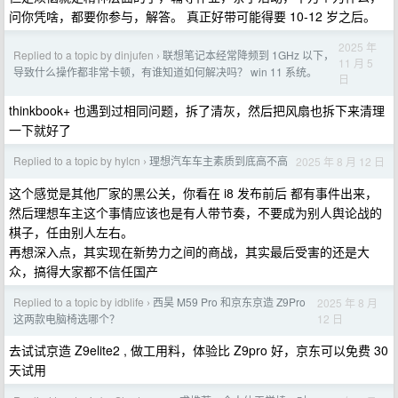
问你凭啥，都要你参与，解答。 真正好带可能得要 10-12 岁之后。
2025 年
Replied to a topic by dinjufen
联想笔记本经常降频到 1GHz 以下，
›
11 月 5
导致什么操作都非常卡顿，有谁知道如何解决吗？ win 11 系统。
日
thinkbook+ 也遇到过相同问题，拆了清灰，然后把风扇也拆下来清理
一下就好了
Replied to a topic by hylcn
理想汽车车主素质到底高不高
2025 年 8 月 12 日
›
这个感觉是其他厂家的黑公关，你看在 i8 发布前后 都有事件出来，
然后理想车主这个事情应该也是有人带节奏，不要成为别人舆论战的
棋子，任由别人左右。
再想深入点，其实现在新势力之间的商战，其实最后受害的还是大
众，搞得大家都不信任国产
Replied to a topic by idblife
西昊 M59 Pro 和京东京造 Z9Pro
2025 年 8 月
›
12 日
这两款电脑椅选哪个？
去试试京造 Z9elite2 , 做工用料，体验比 Z9pro 好，京东可以免费 30
天试用