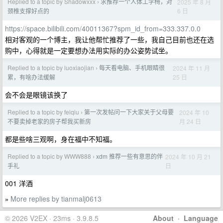
Replied to a topic by Shadowxxx
求推荐一个人体工学椅，对
2025 年 8 月
›
6 日
颈椎支撑好点的
https://space.bilibili.com/40011367?spm_id_from=333.337.0.0
相对客观的一个博主，我让他帮忙推荐了一些，我自己目前也还在选
购中，心得就是一定要想办法用实际的办公姿势试坐。
Replied to a topic by luoxiaojian
每天看电脑、手机眼睛很
2024 年 11 月
›
25 日
累，有啥办法缓解
会不会是眼镜该换了
Replied to a topic by feiqiu
第一次发帖问一下大家关于父母要
2024 年 10
›
月 24 日
不要卖掉老家的房子帮我买新房
都是些啥三观啊，身在福中不知福。
Replied to a topic by WWW888
xdm 推荐一些有意思的伴
2024 年 10 月 21
›
日
手礼
001 洋酒
More replies by tianmalj0613
»
© 2026 V2EX · 23ms · 3.9.8.5
About
·
Language