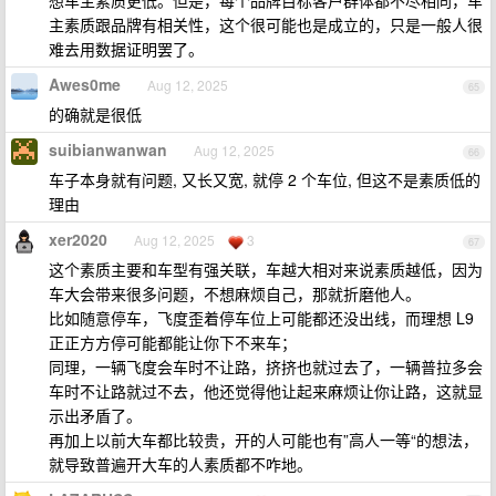
想车主素质更低。但是，每个品牌目标客户群体都不尽相同，车
主素质跟品牌有相关性，这个很可能也是成立的，只是一般人很
难去用数据证明罢了。
Awes0me
Aug 12, 2025
65
的确就是很低
suibianwanwan
Aug 12, 2025
66
车子本身就有问题, 又长又宽, 就停 2 个车位, 但这不是素质低的
理由
xer2020
Aug 12, 2025
3
67
这个素质主要和车型有强关联，车越大相对来说素质越低，因为
车大会带来很多问题，不想麻烦自己，那就折磨他人。
比如随意停车，飞度歪着停车位上可能都还没出线，而理想 L9
正正方方停可能都能让你下不来车；
同理，一辆飞度会车时不让路，挤挤也就过去了，一辆普拉多会
车时不让路就过不去，他还觉得他让起来麻烦让你让路，这就显
示出矛盾了。
再加上以前大车都比较贵，开的人可能也有”高人一等“的想法，
就导致普遍开大车的人素质都不咋地。