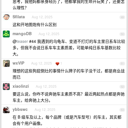
思考，我他妈都亲身经历了，他都拿我的生命开玩笑了，还要怎
么理性？
Sfilata
Aug 12, 2025
49
这和开地图炮有什么区别
mangoDB
Aug 12, 2025
50
@
teaser
#44 我遇到的乌龟车、变道不打灯的车主里日系车比较
多，但我不会说日系车车主素质差，可能单纯日系车基数比较
大。
wxVIP
Aug 12, 2025
1
51
理想的这些狗屁倒灶的事情什么牌子的车子没干过，都是商业战
而已
xiaolinzi
Aug 12, 2025
52
要这么说，你咋不说奔驰车主素质不高？最近两起热点都是奔驰
车主，给奔驰上大分。
ybbswc
Aug 12, 2025
53
在 B 级车及以上，每个品牌（或是汽车型号）的车主，其实都
会有个用户画像。