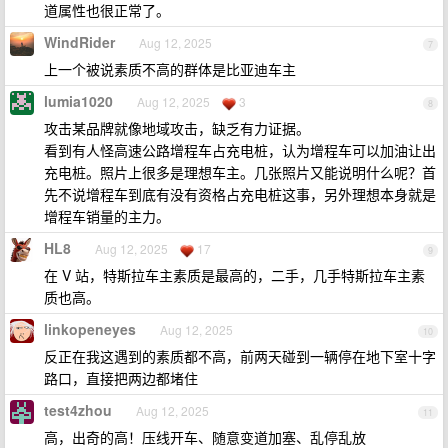
道属性也很正常了。
WindRider
Aug 12, 2025
7
上一个被说素质不高的群体是比亚迪车主
lumia1020
Aug 12, 2025
3
8
攻击某品牌就像地域攻击，缺乏有力证据。
看到有人怪高速公路增程车占充电桩，认为增程车可以加油让出
充电桩。照片上很多是理想车主。几张照片又能说明什么呢？首
先不说增程车到底有没有资格占充电桩这事，另外理想本身就是
增程车销量的主力。
HL8
Aug 12, 2025
17
9
在 V 站，特斯拉车主素质是最高的，二手，几手特斯拉车主素
质也高。
linkopeneyes
Aug 12, 2025
10
反正在我这遇到的素质都不高，前两天碰到一辆停在地下室十字
路口，直接把两边都堵住
test4zhou
Aug 12, 2025
11
高，出奇的高！压线开车、随意变道加塞、乱停乱放