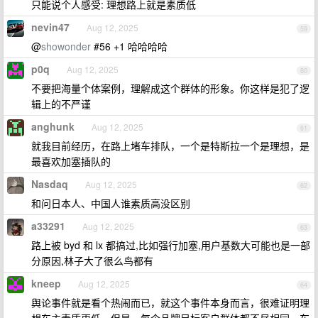
只能说个人感受: 理想路上就是素质低
nevin47
Aug 12, 2025
59
@
showonder
#56 +1 哈哈哈哈
p0q
Aug 12, 2025
60
不要把海量个体案例，理解成这个群体的形象。你这样是犯了逻
辑上的不严谨
anghunk
Aug 12, 2025
61
就我目前经历，在路上堵车排队，一个是特斯拉一个是理想，是
最喜欢加塞插队的
Nasdaq
Aug 12, 2025
62
和问日本人、中国人谁素质高没区别
a33291
Aug 12, 2025
63
路上被 byd 和 lx 都搞过,比如强行加塞,用户基数大可能也是一部
分原因,林子大了很么鸟都有
kneep
Aug 12, 2025
64
舆论事件就是看个热闹而已，就这个事件本身而言，很难证明理