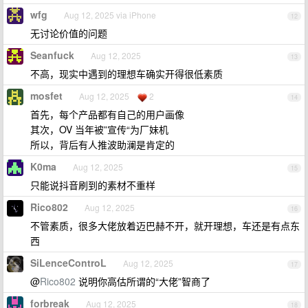
wfg
Aug 12, 2025 via iPhone
12
无讨论价值的问题
Seanfuck
Aug 12, 2025
13
不高，现实中遇到的理想车确实开得很低素质
mosfet
Aug 12, 2025
2
14
首先，每个产品都有自己的用户画像
其次，OV 当年被”宣传“为厂妹机
所以，背后有人推波助澜是肯定的
K0ma
Aug 12, 2025
15
只能说抖音刷到的素材不重样
Rico802
Aug 12, 2025
16
不管素质，很多大佬放着迈巴赫不开，就开理想，车还是有点东
西
SiLenceControL
Aug 12, 2025
17
@
Rico802
说明你高估所谓的“大佬”智商了
forbreak
Aug 12, 2025
18