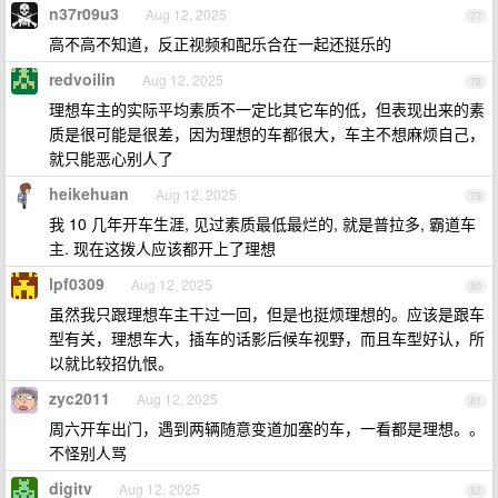
n37r09u3
Aug 12, 2025
77
高不高不知道，反正视频和配乐合在一起还挺乐的
redvoilin
Aug 12, 2025
78
理想车主的实际平均素质不一定比其它车的低，但表现出来的素
质是很可能是很差，因为理想的车都很大，车主不想麻烦自己，
就只能恶心别人了
heikehuan
Aug 12, 2025
79
我 10 几年开车生涯, 见过素质最低最烂的, 就是普拉多, 霸道车
主. 现在这拨人应该都开上了理想
lpf0309
Aug 12, 2025
80
虽然我只跟理想车主干过一回，但是也挺烦理想的。应该是跟车
型有关，理想车大，插车的话影后候车视野，而且车型好认，所
以就比较招仇恨。
zyc2011
Aug 12, 2025
81
周六开车出门，遇到两辆随意变道加塞的车，一看都是理想。。
不怪别人骂
digitv
Aug 12, 2025
82