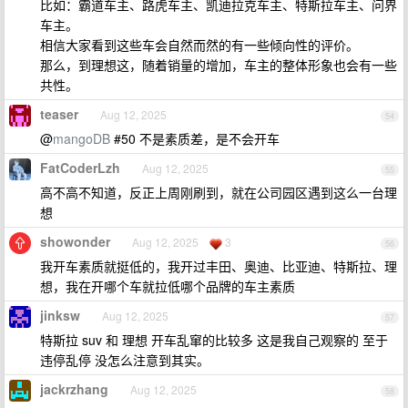
比如：霸道车主、路虎车主、凯迪拉克车主、特斯拉车主、问界
车主。
相信大家看到这些车会自然而然的有一些倾向性的评价。
那么，到理想这，随着销量的增加，车主的整体形象也会有一些
共性。
teaser
Aug 12, 2025
54
@
mangoDB
#50 不是素质差，是不会开车
FatCoderLzh
Aug 12, 2025
55
高不高不知道，反正上周刚刷到，就在公司园区遇到这么一台理
想
showonder
Aug 12, 2025
3
56
我开车素质就挺低的，我开过丰田、奥迪、比亚迪、特斯拉、理
想，我在开哪个车就拉低哪个品牌的车主素质
jinksw
Aug 12, 2025
57
特斯拉 suv 和 理想 开车乱窜的比较多 这是我自己观察的 至于
违停乱停 没怎么注意到其实。
jackrzhang
Aug 12, 2025
58