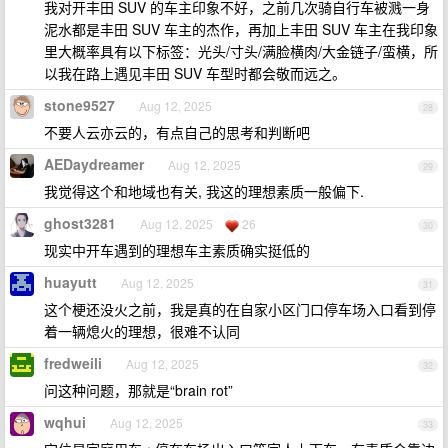
我对开丰田 SUV 的车主印象不好，之前几次骑自行车被溅一身
泥水都是丰田 SUV 车主的杰作，再加上丰田 SUV 车主在我印象
里大概率具有以下标签：光头/寸头/满脸横肉/大金链子/蛮横，所
以我在路上遇见丰田 SUV 车型时都会敬而远之。
stone9527
Aug 12, 2025
28
不要人云亦云的，有点自己的思考和判断吧
AEDaydreamer
Aug 12, 2025
29
我觉得这个和地域也有关, 我这的理想素质一般偏下.
ghost3281
Aug 12, 2025
26
30
现实中开车遇到的理想车主素质确实挺低的
huayutt
Aug 12, 2025
31
这个梗还没火之前，我是真的在自家小区门口停车场入口看到停
着一辆熄火的理想，很难不认同
fredweili
Aug 12, 2025
32
问这种问题，那就是“brain rot”
wqhui
Aug 12, 2025
33