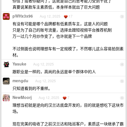
你信了或者你疑问了，这就是自己的思考能力受到干扰了
真要说某款车主素质低，本身样本就出了巨大问题
pWHx3x96
Aug 12, 2025
17
3
有没有可能是哪个品牌都有低素质车主，这是人的问题
只是为了自己的账号流量，选择去蹭短视频平台推荐机制
万一过几个月炒作变了，也许就是下一个品牌
不过侧面也说明理想车有一定规模了，不然哪儿这么容易拍到素
材。
Yasuke
Aug 12, 2025
4
跟职业是一样的，高尚的永远是单个群体中的人
mengdu
Aug 12, 2025
5
只知道看到的不重样。
NewMoorj
Aug 12, 2025
7
6
理想当初就是逆向的汉兰达底盘开发的，目的就是想吃下这块市
场。
现在完美的吸收了之前汉兰达和陆巡客户，素质这一块继承了霸