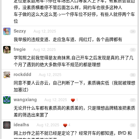
定位是家庭用车->停在车场出入口等家人上下车，有素质会靠边
停，没素质横着停不管后面怎么样，网约车也很多这种人
车子做的这么大这么宽->一个停车位不好停，有些人就停两个车
位
Sezxy
Aug 12, 2025
34
我举报的违规变道、走应急车道、闯红灯，各个品牌都有
fregie
Aug 12, 2025
35
学驾照之前我觉得是友商抹黑,自己开车之后发现是真的,开了几
个月了遇到的绝大多数停车不规范的都是理想
rockddd
Aug 12, 2025
36
同意不要人云亦云，自己判断了一下，素质确实低（我就被理想
加塞过）
wangxiang
Aug 12, 2025
1
37
无论开什么车都有素质高的素质差的，只是理想品牌精准把素质
差的筛选出来罢了
idealhs
Aug 12, 2025
4
38
网上炒作之前不就已经是定论了？经常开车的都知道，BYD 和