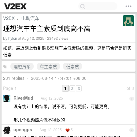
V2EX
电动汽车
›
理想汽车车主素质到底高不高
By
hylcn
at Aug 12, 2025 · 23492 views
如题，最近网上看到很多理想车主低素质的视频，这是巧合还是确实
低素
理想汽车
车主素质
低素质
231 replies
•
2025-08-14 17:47:01 +08:00
Page 1
1
of 3
2
3
RiverMud
Aug 12, 2025
1
没有统计上的结果，说不清，可能更低，可能更高。
那几个视频照片做不得数的
opengps
Aug 12, 2025
5
2