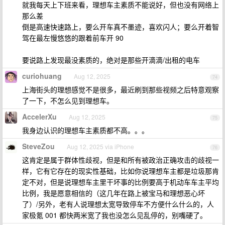
就我每天上下班来看，理想车主素质不能说好，但也没有网络上
那么差
倒是高速快速路上，要么开车真不墨迹，喜欢闪人；要么开着智
驾在最左慢悠悠的跟着前车开 90
要说路上发现最没素质的，绝对是那些开滴滴/出租的电车
curiohuang
Aug 12, 2025
74
上海街头的理想感觉不是很多，最近刷到那些视频之后特意观察
了一下，不怎么见到理想车。
AccelerXu
Aug 12, 2025
75
我身边认识的理想车主素质都不高。。。
SteveZou
Aug 12, 2025 via iPhone
76
这肯定是属于群体性歧视，但是和所有被政治正确攻击的歧视一
样，它有它存在的现实性基础，比如你说理想车主都是垃圾那肯
定不对，但是说理想车主里干坏事的比例要高于机动车车主平均
比例，我是愿意相信的（这几年在路上被宝马和理想恶心坏
了）/另外，老有人说理想太宽导致停车不方便什么什么的，人
家极氪 001 都快两米宽了我也没怎么见乱停的，别嘴硬了。