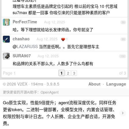
理想车主素质低是品牌定位引起的 根以前的宝马 10 代思域
su7max 都是一回事 你吸引来的只能是那种素质的客户
PerFectTime
Aug 12, 2025
98
哈，等下理想就给站长发律师函，你号就没了
chashao
Aug 12, 2025
1
99
@
LAZARUSS
当然是低啊。。首先它是理想车主
SURA907
Aug 12, 2025
100
和品牌的关系不那么大，人数多了什么鸟都有
Page 1
1
of 3
2
3
© 2026 V2EX · 194ms · 3.9.8.5
About
·
Language
更快更省的开源AI助手：OpenAgent
Go原生实现，性能5倍提升；agent流程深度优化，同样任务
更省token。二进制一键部署，全模型支持，内置会话管理、
›
权限控制与审计日志。个人折腾、企业生产都合适，开源免
费。