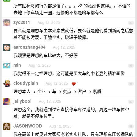
所有贴标签的行为都是傻子。。。v2 的竟然也这样。。不信的
去地下停车场走一圈，违停的不都是啥车都有么
zyc2011
Aug 12, 2025
83
要么就是理想车主本来素质就低，要么就是他们看到新闻之后想
着不能被污蔑，干脆坐实，破罐子破摔。
aaronzhang404
Aug 12, 2025
84
我观察是理想的车比较大，不好停
min
Aug 12, 2025
85
我觉得不一定怪理想，这可能是买大车的中老登的精准画像
cloudyplain
Aug 12, 2025
1
86
理想本人 -> 企业 -> 车 -> 卖点 -> 客户 -> 素质
jellybool
Aug 12, 2025
87
理想这个，我就遇到过它直接停车库过道的，周边一堆车位空
着，就是不停车位里。
JASONWOOD
Aug 12, 2025
88
我在高架上就见过大家都老老实实排队，只有理想车压线插队的