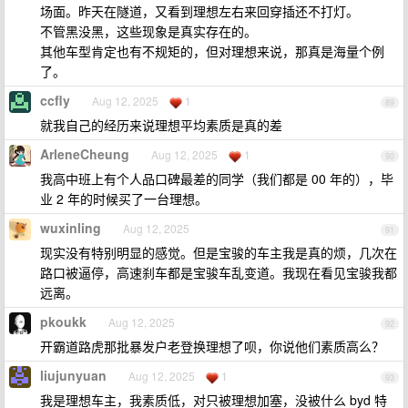
场面。昨天在隧道，又看到理想左右来回穿插还不打灯。
不管黑没黑，这些现象是真实存在的。
其他车型肯定也有不规矩的，但对理想来说，那真是海量个例
了。
ccfly
Aug 12, 2025
1
89
就我自己的经历来说理想平均素质是真的差
ArleneCheung
Aug 12, 2025
1
90
我高中班上有个人品口碑最差的同学（我们都是 00 年的），毕
业 2 年的时候买了一台理想。
wuxinling
Aug 12, 2025
91
现实没有特别明显的感觉。但是宝骏的车主我是真的烦，几次在
路口被逼停，高速刹车都是宝骏车乱变道。我现在看见宝骏我都
远离。
pkoukk
Aug 12, 2025
92
开霸道路虎那批暴发户老登换理想了呗，你说他们素质高么？
liujunyuan
Aug 12, 2025
1
93
我是理想车主，我素质低，对只被理想加塞，没被什么 byd 特