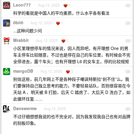
Leon777
Aug 12, 2025
1
23
科学的看就是中国人的平均素质，什么水平各有看法
0bit0
Aug 12, 2025
1
24
...这种问题少问
Mrabbit
Aug 12, 2025
1
25
小区里理想停车的情况来说，因人而异吧，有开理想 One 的男
车主停车比较随意，不过也是停在自己的车位里，有时候会不完
全停进去，露个车头；也有开理想 L6 的女车主，停的比较规矩
mangoDB
Aug 12, 2025
3
26
别信这些，前几年网上不是各种段子嘲讽特斯拉“刹不住”么。我
们要保持自己独立思考的能力，不要轻易站队，否则很容易在今
天站 A 、明天被 B 打脸、后天 C 踏房了、大后天 D 洗白了，如
此循环往复……
Danswerme
Aug 12, 2025
27
不过仔细想想我说的也不完全对，因为我发现我自己也有对品牌
的刻板印象。