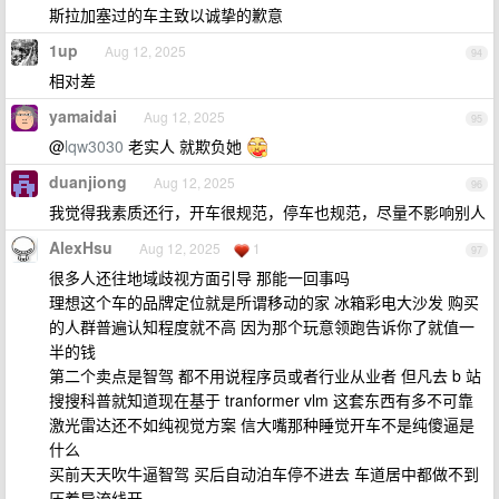
斯拉加塞过的车主致以诚挚的歉意
1up
Aug 12, 2025
94
相对差
yamaidai
Aug 12, 2025
95
@
lqw3030
老实人 就欺负她
duanjiong
Aug 12, 2025
96
我觉得我素质还行，开车很规范，停车也规范，尽量不影响别人
AlexHsu
Aug 12, 2025
1
97
很多人还往地域歧视方面引导 那能一回事吗
理想这个车的品牌定位就是所谓移动的家 冰箱彩电大沙发 购买
的人群普遍认知程度就不高 因为那个玩意领跑告诉你了就值一
半的钱
第二个卖点是智驾 都不用说程序员或者行业从业者 但凡去 b 站
搜搜科普就知道现在基于 tranformer vlm 这套东西有多不可靠
激光雷达还不如纯视觉方案 信大嘴那种睡觉开车不是纯傻逼是
什么
买前天天吹牛逼智驾 买后自动泊车停不进去 车道居中都做不到
压着导流线开