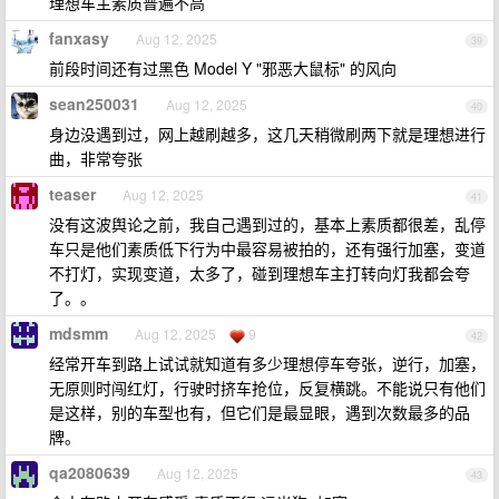
理想车主素质普遍不高
fanxasy
Aug 12, 2025
39
前段时间还有过黑色 Model Y "邪恶大鼠标" 的风向
sean250031
Aug 12, 2025
40
身边没遇到过，网上越刷越多，这几天稍微刷两下就是理想进行
曲，非常夸张
teaser
Aug 12, 2025
41
没有这波舆论之前，我自己遇到过的，基本上素质都很差，乱停
车只是他们素质低下行为中最容易被拍的，还有强行加塞，变道
不打灯，实现变道，太多了，碰到理想车主打转向灯我都会夸
了。。
mdsmm
Aug 12, 2025
9
42
经常开车到路上试试就知道有多少理想停车夸张，逆行，加塞，
无原则时闯红灯，行驶时挤车抢位，反复横跳。不能说只有他们
是这样，别的车型也有，但它们是最显眼，遇到次数最多的品
牌。
qa2080639
Aug 12, 2025
43