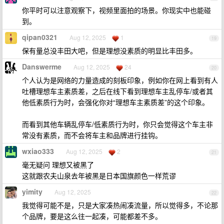
你平时可以注意观察下，视频里面拍的场景。你现实中也能碰
到。
qipan0321
Aug 12, 2025
1
19
保有量总没丰田大吧，但是理想没素质的明显比丰田多。
Danswerme
Aug 12, 2025
24
20
个人认为是网络的力量造成的刻板印象，例如你在网上看到有人
吐槽理想车主素质差，之后在线下看到理想车主乱停车/或者其
他低素质行为时，会强化你对“理想车主素质差”的这个印象。
而看到其他车辆乱停车/低素质行为时，你只会觉得这个车主非
常没有素质，而不会将车主和品牌进行挂钩。
wxiao333
Aug 12, 2025
2
21
毫无疑问 理想又被黑了
这就跟农夫山泉去年被黑是日本国旗颜色一样荒谬
yimity
Aug 12, 2025
22
我觉得可能不是，只是大家凑热闹凑流量，所以觉得多，不论那
个品牌，要是这么往一起凑，可能都差不多。