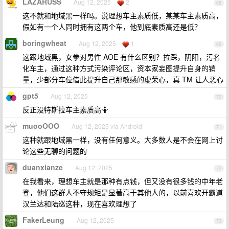
LAZARUSS
Aug 12, 2025
2
68
这不就和地域黑一样吗。说理想车主素质低，某某车主素质高，
假如有一个人同时拥有这两个车，他到底素质高还是低？
boringwheat
Aug 12, 2025
1
69
这跟地域黑，女拳对男性 AOE 有什么区别？拉踩，阴阳，污名
化车主，通过这种方式污染评论区，资本家妄图提升自身的销
量，少部分车位借此提升自己那敏感的虚荣心，真 TM 让人恶心
gpt5
Aug 12, 2025
70
反正没特斯拉车主素质高🤷
muooOOO
Aug 12, 2025 via Android
71
这种就跟地域黑一样，没有任何意义。大多数人是不会在网上讨
论这些无聊的问题的
duanxianze
Aug 12, 2025
72
在我看来，理想车主就是那种有点钱，但又没有很多钱的中年老
登，他们这群人不守规矩是显著高于其他人的，以前喜欢开霸道
汉兰达和陆巡这种，现在喜欢理想了
FakerLeung
Aug 12, 2025
73