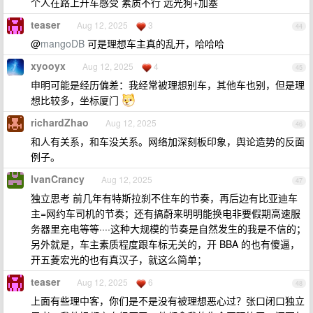
个人在路上开车感受 素质不行 远光狗+加塞
teaser
Aug 12, 2025
3
44
@
mangoDB
可是理想车主真的乱开，哈哈哈
xyooyx
Aug 12, 2025
4
45
申明可能是经历偏差：我经常被理想别车，其他车也别，但是理
想比较多，坐标厦门
richardZhao
Aug 12, 2025
46
和人有关系，和车没关系。网络加深刻板印象，舆论造势的反面
例子。
IvanCrancy
Aug 12, 2025
47
独立思考 前几年有特斯拉刹不住车的节奏，再后边有比亚迪车
主=网约车司机的节奏；还有搞蔚来明明能换电非要假期高速服
务器里充电等等····这种大规模的节奏是自然发生的我是不信的；
另外就是，车主素质程度跟车标无关的，开 BBA 的也有傻逼，
开五菱宏光的也有真汉子，就这么简单；
teaser
Aug 12, 2025
6
48
上面有些理中客，你们是不是没有被理想恶心过？张口闭口独立