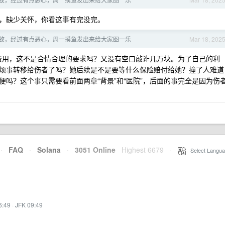
，缺少关怀，你看这事有完没完。
故，经过有点恶心，周一摸鱼发出来给大家图一乐
Mar 18, 202
费用，这不是合情合理的要求吗？又没有空口敲诈几万块。为了自己的利
烦事转移给伤者了吗？她后续是不是要等什么保险赔付给她？撞了人难道
吗？这个事只需要看前面两章“背景”和“医院”，后面的事完全是因为伤
·
FAQ
·
Solana
·
3051 Online
Highest 6679
·
Select Langua
6:49
·
JFK 09:49