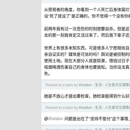
从旁观者的角度，你看到一个人死亡后身体腐烂
设“死了就没了”是正确的，你不觉得一个没有你
前两年我有过一次悲伤的时刻想要自杀，但是这
去的那一刻我肯定又活过来了，然后我下辈子还
世界上有很多未知东西，可是很多人宁愿相信自
亲自证实的？媒体是可信的吗？舆论是被控制的
使用土地。现在大部分人就是奴隶，借钱过日子
吸烟喝酒伤害自己的身体也要放松。当你没法真
失。
Replied to a topic by
Xheldon
生活
人生首次交通事
›
›
她是不放心才提出要检查，她检查能得到什么好
Replied to a topic by
Xheldon
生活
人生首次交通事
›
›
@
Xheldon
问题是出在了“坚持不垫付”这个事
Replied to a topic by
Xheldon
生活
人生首次交通事