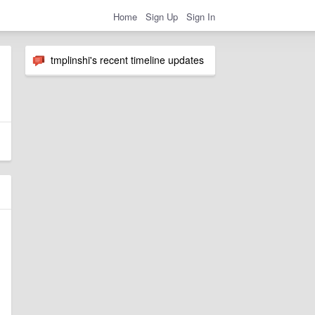
Home
Sign Up
Sign In
tmplinshi's recent timeline updates