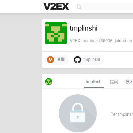
tmplinshi
V2EX member #65036, joined on 
深圳
tmplinshi
tmplinshi
提问
技
Per tmplinshi