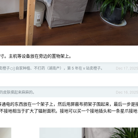
器 27 寸。主机等设备放在旁边的置物架上。
卖橙子🍊] 自家种植、不打药（湖南产），第 5 年在 v 站卖橙子。
Dec 17, 202
的皮肤摸起来麻麻的。
Dec 16, 202
等通电的东西放在一个架子上，然后用屏蔽布把架子围起来，最后一步是
不接地相当于扩大了辐射面积。接地可以买一个接地插头和一条星爪接地