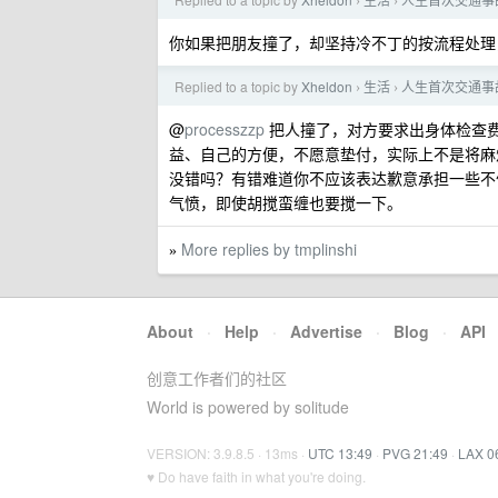
›
›
你如果把朋友撞了，却坚持冷不丁的按流程处理
Replied to a topic by
Xheldon
生活
人生首次交通事
›
›
@
processzzp
把人撞了，对方要求出身体检查
益、自己的方便，不愿意垫付，实际上不是将麻
没错吗？有错难道你不应该表达歉意承担一些不便
气愤，即使胡搅蛮缠也要搅一下。
More replies by tmplinshi
»
About
·
Help
·
Advertise
·
Blog
·
API
创意工作者们的社区
World is powered by solitude
VERSION: 3.9.8.5 · 13ms ·
UTC 13:49
·
PVG 21:49
·
LAX 0
♥ Do have faith in what you're doing.