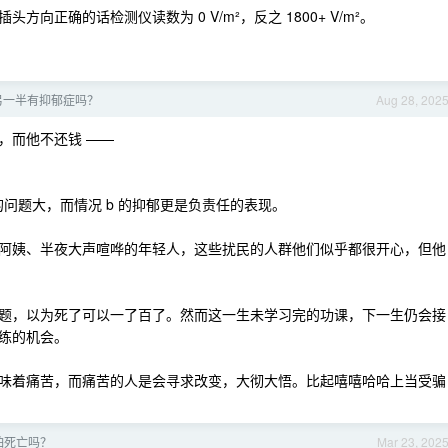
正确的话检测仪读数为 0 V/m²，反之 1800+ V/m²。
另一半有抑郁症吗？
Aug 28, 202
，而他不还钱 ——
a 的问题大，而情况 b 的抑郁更是负责任的表现。
舞的阿姨、半夜大声喧哗的年轻人，这些扰民的人群他们似乎都很开心，但他
题，以为死了可以一了百了。然而这一生未学习完的功课，下一生仍会接
练的机会。
味着痛苦，而痛苦的人是会寻求改变，大彻大悟。比起嘻嘻哈哈上当受骗
怕死亡吗？
Mar 23, 202