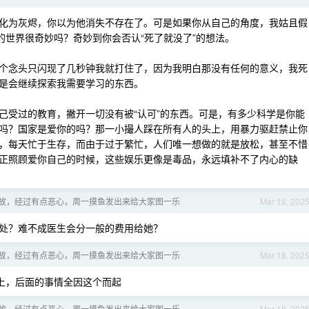
化为灰烬，你以为他消失不存在了。可是如果你从自己的角度，我姑且假
的世界很奇妙吗？奇妙到你会否认“死了就没了”的想法。
个念头只闪现了几秒钟我就打住了，因为我明白那没有任何的意义，我死
是会继续探索我需要学习的东西。
己受过的教育，撇开一切没有被“认可”的东西。可是，有多少科学是你能
吗？国家是爱你的吗？那一小撮人踩在所有人的头上，用暴力驱赶禁止你
，每天忙于生存，而由于过于繁忙，人们唯一想做的就是放松，甚至不惜
正照顾爱你自己的时候，这些娱乐更像是毒品，永远填补不了内心的缺
故，经过有点恶心，周一摸鱼发出来给大家图一乐
Mar 18, 202
处？难不成医生会分一般的费用给她？
故，经过有点恶心，周一摸鱼发出来给大家图一乐
Mar 18, 202
情上，后面的事情全因这个而起
故，经过有点恶心，周一摸鱼发出来给大家图一乐
Mar 18, 202