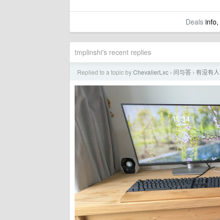
Deals
info,
tmplinshi's recent replies
Replied to a topic by
ChevalierLxc
问与答
有没有人
›
›