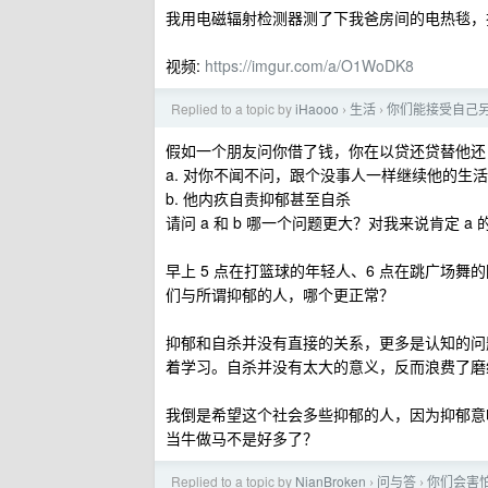
我用电磁辐射检测器测了下我爸房间的电热毯，插头方向
视频:
https://imgur.com/a/O1WoDK8
Replied to a topic by
iHaooo
生活
你们能接受自己
›
›
假如一个朋友问你借了钱，你在以贷还贷替他还
a. 对你不闻不问，跟个没事人一样继续他的生活
b. 他内疚自责抑郁甚至自杀
请问 a 和 b 哪一个问题更大？对我来说肯定 
早上 5 点在打篮球的年轻人、6 点在跳广场
们与所谓抑郁的人，哪个更正常？
抑郁和自杀并没有直接的关系，更多是认知的问
着学习。自杀并没有太大的意义，反而浪费了磨
我倒是希望这个社会多些抑郁的人，因为抑郁意
当牛做马不是好多了？
Replied to a topic by
NianBroken
问与答
你们会害
›
›