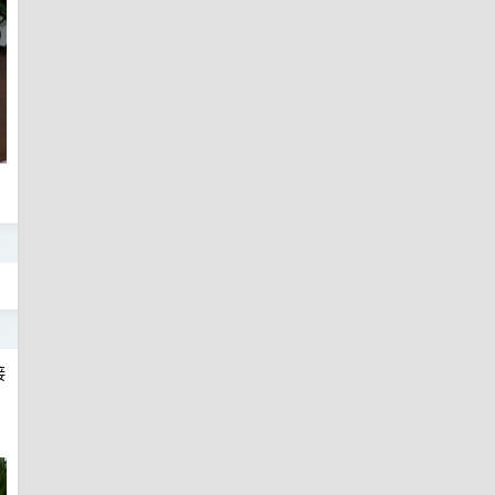
5
5
接