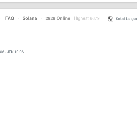
·
FAQ
·
Solana
·
2928 Online
Highest 6679
·
Select Langua
:06
·
JFK 10:06