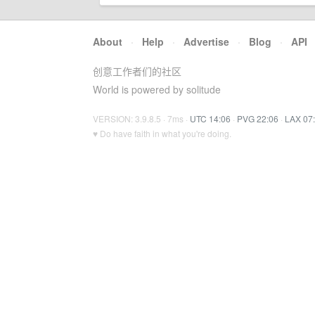
About
·
Help
·
Advertise
·
Blog
·
API
创意工作者们的社区
World is powered by solitude
VERSION: 3.9.8.5 · 7ms ·
UTC 14:06
·
PVG 22:06
·
LAX 07
♥ Do have faith in what you're doing.