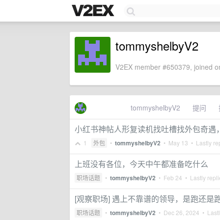
tommyshelbyV2
V2EX member #650379, joined on
tommyshelbyV2
提问
小红书神帖人形复读机找吐槽找外包奇遇
1
外包
•
tommyshelbyV2
•
May 13
• Lastly re
上班没有各位，今天中午都准备吃什么
职场话题
•
tommyshelbyV2
•
Feb 24
• Lastly repl
[观察职场] 遇上不靠谱的领导，是跑还是
职场话题
•
tommyshelbyV2
•
Dec 26, 2024
• Lastl