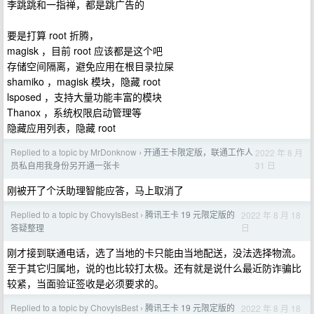
李跳跳和一指禅，都是跳广告的
要是打算 root 折腾，
magisk ，目前 root 应该都是这个吧
存储空间隔离，避免应用在根目录拉屎
shamiko ，magisk 模块，隐藏 root
lsposed ，支持大量功能丰富的模块
Thanox ，系统权限启动管理等
隐藏应用列表，隐藏 root
Replied to a topic by MrDonknow
开通王卡限定版，联通工作人
2022 年 8 月
›
31 日
员私自用我身份另开通一张卡
刚被开了个沃助理智能应答，马上取消了
Replied to a topic by ChovyIsBest
腾讯王卡 19 元限定版的
2022 年 8 月 18
›
日
答疑整理
刚才接到联通电话，选了当地的卡只能由当地配送，没法选择物流。
至于其它归属地，说的也比较打太极。还有就是说什么最近防诈骗比
较紧，当面验证签收是必须要求的。
Replied to a topic by ChovyIsBest
腾讯王卡 19 元限定版的
2022 年 8 月 18
›