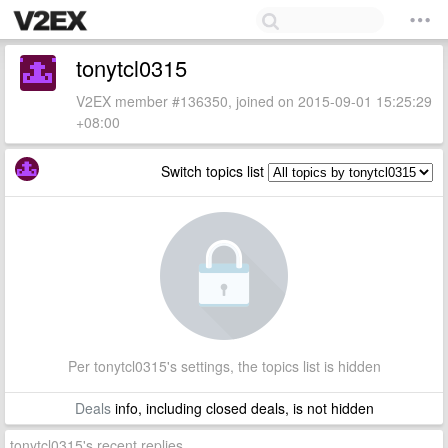
tonytcl0315
V2EX member #136350, joined on 2015-09-01 15:25:29
+08:00
Switch topics list
Per tonytcl0315's settings, the topics list is hidden
Deals
info, including closed deals, is not hidden
tonytcl0315's recent replies