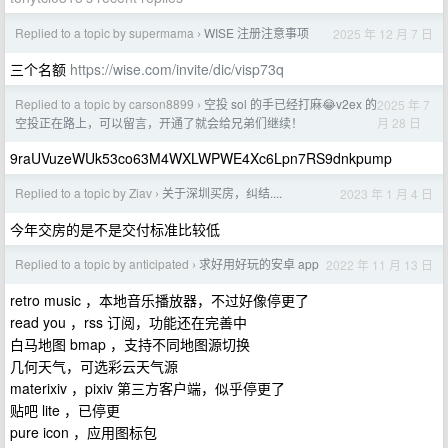
Replied to a topic by supermama
WISE 注册注意事项
2025 年 12 月 7 日
›
三个名额
https://wise.com/invite/dic/visp73q
Replied to a topic by carson8899
空投 sol 的手已经打麻😂v2ex 的
2025 年 7
›
月 28 日
空投正在路上，可以留言，开通了就会给兄弟们继续！
9raUVuzeWUk53co63M4WXLWPWE4Xc6Lpn7RS9dnkpump
Replied to a topic by Ziav
关于深圳买房，纠结....
2023 年 1 月 4 日
›
今年交房的是不是交付标准比较低
Replied to a topic by anticipated
求好用好玩的安卓 app
2022 年 11 月 13 日
›
retro music ，本地音乐播放器，不过好像停更了
read you ，rss 订阅，功能还在完善中
白马地图 bmap ，支持不同地图源切换
几何天气，可选彩云天气源
materixiv ，pixiv 第三方客户端，似乎停更了
贴吧 lite ，已停更
pure icon ，应用图标包