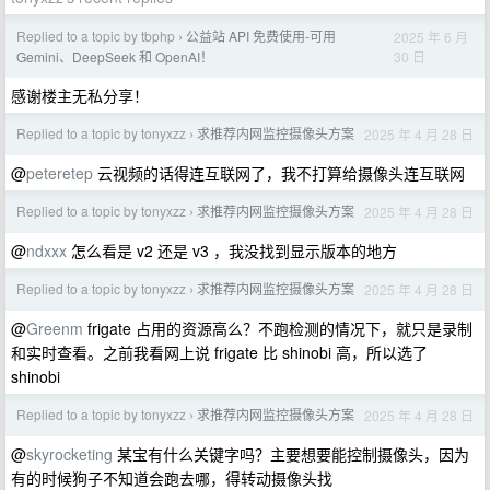
Replied to a topic by tbphp
公益站 API 免费使用-可用
2025 年 6 月
›
30 日
Gemini、DeepSeek 和 OpenAI！
感谢楼主无私分享！
Replied to a topic by tonyxzz
求推荐内网监控摄像头方案
2025 年 4 月 28 日
›
@
peteretep
云视频的话得连互联网了，我不打算给摄像头连互联网
Replied to a topic by tonyxzz
求推荐内网监控摄像头方案
2025 年 4 月 28 日
›
@
ndxxx
怎么看是 v2 还是 v3 ，我没找到显示版本的地方
Replied to a topic by tonyxzz
求推荐内网监控摄像头方案
2025 年 4 月 28 日
›
@
Greenm
frigate 占用的资源高么？不跑检测的情况下，就只是录制
和实时查看。之前我看网上说 frigate 比 shinobi 高，所以选了
shinobi
Replied to a topic by tonyxzz
求推荐内网监控摄像头方案
2025 年 4 月 28 日
›
@
skyrocketing
某宝有什么关键字吗？主要想要能控制摄像头，因为
有的时候狗子不知道会跑去哪，得转动摄像头找