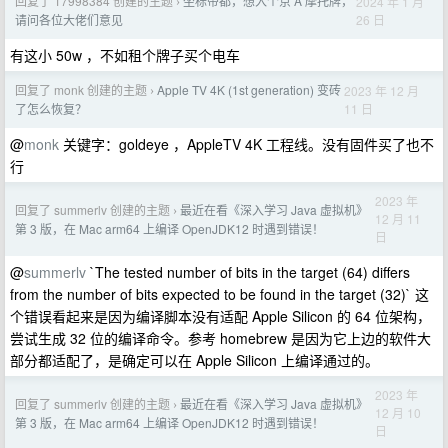
回复了 17998384 创建的主题
坐标帝都，想入个京 A 摩托牌，
2024 年 1 月
›
26 日
请问各位大佬们意见
有这小 50w ，不如租个牌子买个电车
回复了 monk 创建的主题
Apple TV 4K (1st generation) 变砖
2023 年 12 月
›
11 日
了怎么恢复？
@
monk
关键字：goldeye ，AppleTV 4K 工程线。没有固件买了也不
行
2023 年
回复了 summerlv 创建的主题
最近在看《深入学习 Java 虚拟机》
›
12 月 11
第 3 版，在 Mac arm64 上编译 OpenJDK12 时遇到错误！
日
@
summerlv
`The tested number of bits in the target (64) differs
from the number of bits expected to be found in the target (32)` 这
个错误看起来是因为编译脚本没有适配 Apple Silicon 的 64 位架构，
尝试生成 32 位的编译命令。参考 homebrew 是因为它上边的软件大
部分都适配了，是确定可以在 Apple Silicon 上编译通过的。
2023 年
回复了 summerlv 创建的主题
最近在看《深入学习 Java 虚拟机》
›
12 月 10
第 3 版，在 Mac arm64 上编译 OpenJDK12 时遇到错误！
日