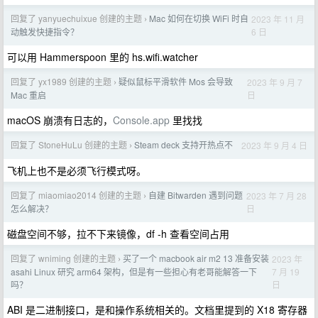
回复了 yanyuechuixue 创建的主题
Mac 如何在切换 WiFi 时自
2023 年 11 月
›
6 日
动触发快捷指令？
可以用 Hammerspoon 里的 hs.wifi.watcher
回复了 yx1989 创建的主题
疑似鼠标平滑软件 Mos 会导致
2023 年 9 月 7
›
日
Mac 重启
macOS 崩溃有日志的，
Console.app
里找找
回复了 StoneHuLu 创建的主题
Steam deck 支持开热点不
2023 年 9 月 4 日
›
飞机上也不是必须飞行模式呀。
回复了 miaomiao2014 创建的主题
自建 Bitwarden 遇到问题
2023 年 7 月 28
›
日
怎么解决？
磁盘空间不够，拉不下来镜像，df -h 查看空间占用
回复了 wniming 创建的主题
买了一个 macbook air m2 13 准备安装
2023 年
›
7 月 19
asahi Linux 研究 arm64 架构，但是有一些担心有老哥能解答一下
日
吗？
ABI 是二进制接口，是和操作系统相关的。文档里提到的 X18 寄存器