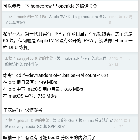
可以参考一下 homebrew 里 openjdk 的编译命令
回复了 monk 创建的主题
Apple TV 4K (1st generation) 变砖
2023 年 12 月
›
5 日
了怎么恢复？
希望不大，第一代其实有 USB ，在网口里，有转接线卖，之前买是
50 块。但问题是 AppleTV 它没有公开的 IPSW ，没法像 iPhone 一
样 DFU 恢复。
回复了 zwyyy456 创建的主题
关于 orbstack 与 wsl 的跨文件
2023 年 11 月
›
27 日
系统访问的具体性能
命令：dd if=/dev/random of=1.bin bs=4M count=1024
在 orb 根目录写：449 MB/s
在 orb 中写 macOS 用户目录：366 MB/s
在 macOS 中写：756 MB/s
单次运行，仅供参考
回复了 gridsah 创建的主题
给惠普的 Gen8 换 emmc 后无法启动
2023 年 11
›
月 27 日
IP recovery media ISO 和 SPP ISO？
瞎猜一下：有没有可能 boot0 分区里的内容丢了