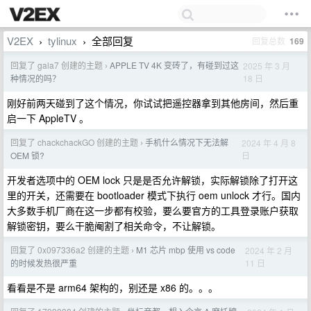
V2EX
tylinux
全部回复
回复总数
169
›
›
回复了 gala7 创建的主题
APPLE TV 4K 变砖了，有碰到过这
2025 年 3 月
›
18 日
种情况的吗？
刚好前两天碰到了这个情况，你试试把遥控器拿到其他房间，然后重
启一下 AppleTV 。
回复了 chackchackGO 创建的主题
手机什么情况下无法解
2024 年 4 月 8
›
日
OEM 锁?
开发者选项中的 OEM lock 只是是否允许解锁，实际解锁除了打开这
里的开关，还需要在 bootloader 模式下执行 oem unlock 才行。国内
大多数手机厂商在这一步都有校验，要么要官方的工具登录账户获取
解锁密钥，要么干脆阉割了相关命令，不让解锁。
回复了 0x097336a2 创建的主题
M1 芯片 mbp 使用 vs code
2024 年 2 月
›
11 日
的时候发热很严重
看看是不是 arm64 架构的，别还是 x86 的。。。