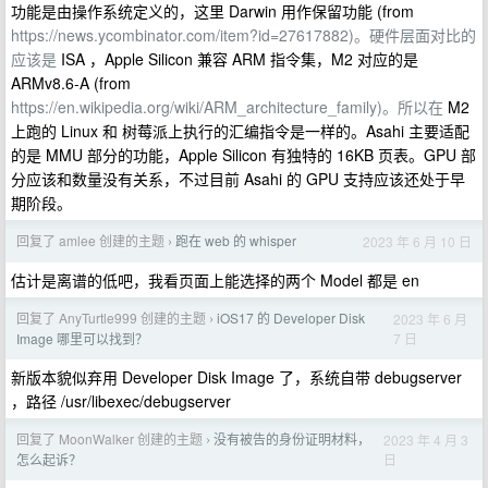
功能是由操作系统定义的，这里 Darwin 用作保留功能 (from
https://news.ycombinator.com/item?id=27617882)。硬件层面对比的
应该是
ISA ，Apple Silicon 兼容 ARM 指令集，M2 对应的是
ARMv8.6-A (from
https://en.wikipedia.org/wiki/ARM_architecture_family)。所以在
M2
上跑的 Linux 和 树莓派上执行的汇编指令是一样的。Asahi 主要适配
的是 MMU 部分的功能，Apple Silicon 有独特的 16KB 页表。GPU 部
分应该和数量没有关系，不过目前 Asahi 的 GPU 支持应该还处于早
期阶段。
回复了 amlee 创建的主题
跑在 web 的 whisper
2023 年 6 月 10 日
›
估计是离谱的低吧，我看页面上能选择的两个 Model 都是 en
回复了 AnyTurtle999 创建的主题
iOS17 的 Developer Disk
2023 年 6 月
›
7 日
Image 哪里可以找到？
新版本貌似弃用 Developer Disk Image 了，系统自带 debugserver
，路径 /usr/libexec/debugserver
回复了 MoonWalker 创建的主题
没有被告的身份证明材料，
2023 年 4 月 3
›
日
怎么起诉？