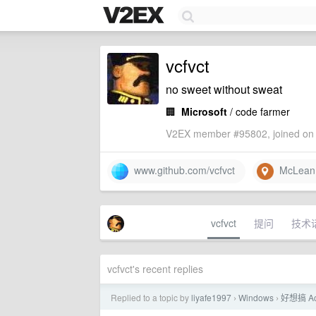
vcfvct
no sweet without sweat
🏢
Microsoft
/ code farmer
V2EX member #95802, joined on 
www.github.com/vcfvct
McLean
vcfvct
提问
技术
vcfvct's recent replies
Replied to a topic by
liyafe1997
Windows
好想搞 Ac
›
›