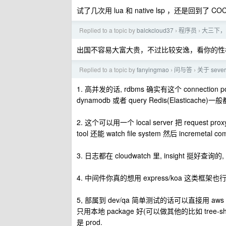
试了几次用 lua 和 native lsp ，还是回到了 
Replied to a topic by
balckcloud37
程序员
大三下，
›
›
出国不容易大富大贵，不过比较安逸，看你的性
Replied to a topic by
fanyingmao
问与答
关于 seve
›
›
1. 高并发的话, rdbms 确实有这个 connection 
dynamodb 或者 query Redis(Elasticach
2. 这个可以用一个 local server 把 request pro
tool 还能 watch file system 然后 incremetal comp
3. 日志都在 cloudwatch 里, insight 挺好查询的
4. 中间件你真的想用 express/koa 这类框架也行,
5, 部属到 dev/qa 简单测试的话可以直接用 aws s
只用本地 package 好(可以做其他的比如 tree-sha
是 prod.