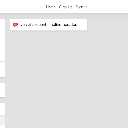
Home
Sign Up
Sign In
vcfvct's recent timeline updates
5