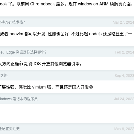
omebook 了。以前用 Chromebook 最多，现在 window on ARM 续航真心强
持.Net 技术栈？
Mar 27, 202
 VS 或者 neovim 都可以开发, 性能也蛮好. 不过比起 nodejs 还是略显重了一
ome、Edge 浏览器你选择哪个？
Feb 2, 202
n 啦，大方向正确👍 期待 iOS 开放其他浏览器引擎。
习之路
Sep 4, 202
，可扩展性强，感觉比 vimium 强，而且还是国人开发😁
indows 笔记本的程序员
Jul 24, 202
补全配置变迁史
May 9, 202