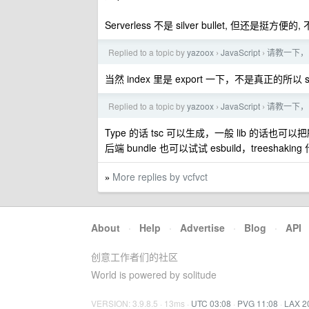
Serverless 不是 silver bullet, 但还是挺方便的, 
Replied to a topic by
yazoox
JavaScript
请教一下， j
›
›
当然 index 里是 export 一下，不是真正的所以 so
Replied to a topic by
yazoox
JavaScript
请教一下， j
›
›
Type 的话 tsc 可以生成，一般 lib 的话也可以把所
后端 bundle 也可以试试 esbuild，treesha
More replies by vcfvct
»
About
·
Help
·
Advertise
·
Blog
·
API
创意工作者们的社区
World is powered by solitude
VERSION: 3.9.8.5 · 13ms ·
UTC 03:08
·
PVG 11:08
·
LAX 2