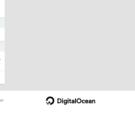
1
1
.
ge