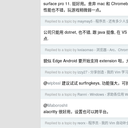
surface pro 11. 挺好用。舍弃 mac 和 Chr
性能也不错，玩游戏稍微弱一点。
Replied to a topic by
maymay5
程序员
还有多少人坚
›
›
公司只能用 dotnet, 也不错, 跟 java 挺像, 在
点.
Replied to a topic by
lvxiaomao
浏览器
Arc、Chr
›
›
貌似 Edge Android 要开始支持 extensio
Replied to a topic by
izzy27
分享创造
我的 Vim 学
›
›
@
wipbssl
建议试试 surfingkeys, 功能强大
Replied to a topic by
Ranni
Windows
求助各位用 W
›
›
@
Maboroshii
alacritty 很好用，设置也可以跨平台。
Replied to a topic by
reorx
程序员
我的 Vim 自动
›
›