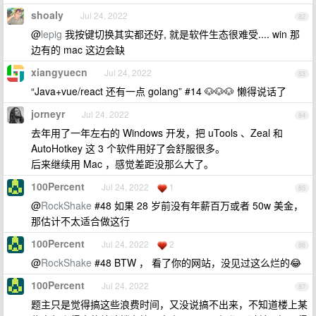
shoaly
Jul 24, 2022
82
@
lepig
我按键切换其实都还好, 就是软件生态很难受.... win 那
边有的 mac 这边会缺
xiangyuecn
Jul 24, 2022
83
“Java+vue/react 还有一点 golang” #14 🐶🐶🐶 懒得说话了
jorneyr
Jul 24, 2022
84
去年用了一年左右的 Windows 开发，把 uTools 、Zeal 和
AutoHotkey 这 3 个软件用好了会舒服很多。
后来继续用 Mac ，感觉差距没那么大了。
100Percent
Jul 24, 2022
1
85
@
RockShake
#48 如果 28 岁前没有年薪百万或者 50w 美金，
那估计不太适合做这行
100Percent
Jul 24, 2022
2
86
@
RockShake
#48 BTW ， 看了你的网站，没见过这么烂的😂
100Percent
Jul 24, 2022
87
题主只是觉得搞这些浪费时间，又没说搞不出来，不知道楼上某