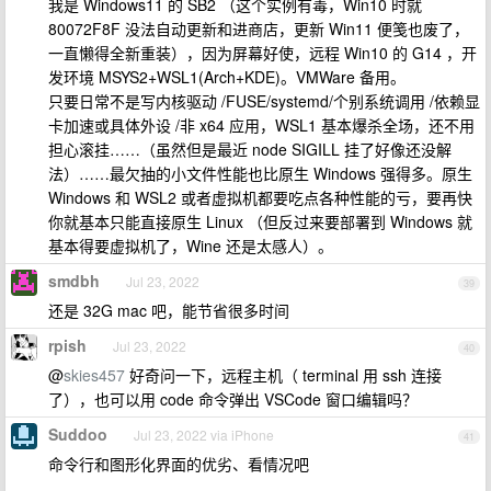
我是 Windows11 的 SB2 （这个实例有毒，Win10 时就
80072F8F 没法自动更新和进商店，更新 Win11 便笺也废了，
一直懒得全新重装），因为屏幕好使，远程 Win10 的 G14 ，开
发环境 MSYS2+WSL1(Arch+KDE)。VMWare 备用。
只要日常不是写内核驱动 /FUSE/systemd/个别系统调用 /依赖显
卡加速或具体外设 /非 x64 应用，WSL1 基本爆杀全场，还不用
担心滚挂……（虽然但是最近 node SIGILL 挂了好像还没解
法）……最欠抽的小文件性能也比原生 Windows 强得多。原生
Windows 和 WSL2 或者虚拟机都要吃点各种性能的亏，要再快
你就基本只能直接原生 Linux （但反过来要部署到 Windows 就
基本得要虚拟机了，Wine 还是太感人）。
smdbh
Jul 23, 2022
39
还是 32G mac 吧，能节省很多时间
rpish
Jul 23, 2022
40
@
skies457
好奇问一下，远程主机（ terminal 用 ssh 连接
了），也可以用 code 命令弹出 VSCode 窗口编辑吗？
Suddoo
Jul 23, 2022 via iPhone
41
命令行和图形化界面的优劣、看情况吧