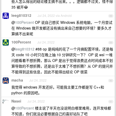
些人怎么得出的结论楼主搞不出来。。。逻辑都不过关，怪不得
35 被开😂
leeg810312
Jul 24, 2022 via Android
88
@
100Percent
OP 说自己想买 Windows 系统电脑，一个月尝试
在 Windows 做开发都还没有搞出来自己想要的环境？要多久才
算搞不出来呢
100Percent
Jul 24, 2022
89
@
leeg810312
#88 op 是纯纯的花了一个月搞配置环境，还是每
天 code 10 小时只在晚上抽 10 分钟研究一下？ OP 说 wsl 一堆
问题看着不想折腾，那么 OP 是出于觉得浪费这点时间成本不划
算导致的不想折腾，还是出于太难了不想折腾？从 OP 的提问并
不能得到这些信息，因此不能得出结论 OP 很菜
macha
Jul 24, 2022
90
我觉得 windows 开发还好。可能我主要工作都是写 C++和
python 的原因吧。
Nasei
Jul 24, 2022
91
@
100Percent
楼主说了半天也没说明白哪里难用，连开发啥都
不知道，你们就没必要根据自己的喜好站队了吧