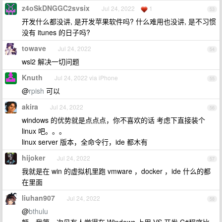
z4oSkDNGGC2svsix
Jul 24, 2022
1
53
开发什么都没讲, 是开发苹果软件吗? 什么难用也没讲, 是不习惯
没有 itunes 的日子吗?
towave
Jul 24, 2022
54
wsl2 解决一切问题
Knuth
Jul 24, 2022 via iPhone
55
@
rpish
可以
akira
Jul 24, 2022
56
windows 的优势就是点点点，你不喜欢的话 考虑下直接装个
linux 吧。。。
linux server 版本，全命令行，ide 都木有
hijoker
Jul 24, 2022
57
我就是在 win 的虚拟机里跑 vmware ，docker ，ide 什么的都
在里面
liuhan907
Jul 24, 2022
58
@
bthulu