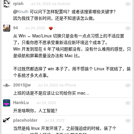
rpish
Jul 24, 2022 via Android
64
@
Knuth
可以问下怎样配置吗？或者该搜索哪些关键字？
因为我找了很长时间，还是不知道该怎么做。
94
Jul 24, 2022
1
65
从 Win ↔ Mac/Linux 切换只是会有一点点习惯上的不适应罢
了，只看你愿不愿承受重新适应新环境这个成本了。
Win 开发到现在 6 年了啥问题都没有，没有什么难用的感觉，只
是续航和屏幕质量没办法和 Mac 比。
不过既然都选择了 win 本子了，用不惯装个 Linux 不就结了，装
个系统才多大点事。
20015jjw
Jul 24, 2022 via iPhone
66
上班的话是不是应该让公司给你买 mac…
HankLu
Jul 24, 2022
67
开发啥啊你，人工智能？
placeholder
Jul 24, 2022
68
当然是纯 linux 开发环境了，之前强迫症的时候，装了个