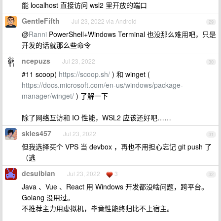
能 localhost 直接访问 wsl2 里开放的端口
GentleFifth
Jul 23, 2022 via Android
29
@
Ranni
PowerShell+Windows Terminal 也没那么难用吧，只是
开发的话就那么些命令
ncepuzs
Jul 23, 2022
30
#11 scoop(
https://scoop.sh/
) 和 winget (
https://docs.microsoft.com/en-us/windows/package-
manager/winget/
) 了解一下
除了网络互访和 IO 性能，WSL2 应该还好吧……
skies457
Jul 23, 2022
31
但我选择买个 VPS 当 devbox ，再也不用担心忘记 git push 了
（逃
dcsuibian
Jul 23, 2022
3
32
Java 、Vue 、React 用 Windows 开发都没啥问题，跨平台。
Golang 没用过。
不推荐主力用虚拟机，毕竟性能终归比不上宿主。