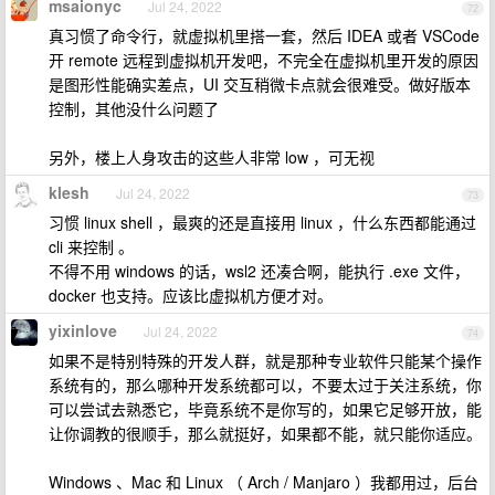
msaionyc
Jul 24, 2022
72
真习惯了命令行，就虚拟机里搭一套，然后 IDEA 或者 VSCode
开 remote 远程到虚拟机开发吧，不完全在虚拟机里开发的原因
是图形性能确实差点，UI 交互稍微卡点就会很难受。做好版本
控制，其他没什么问题了
另外，楼上人身攻击的这些人非常 low ，可无视
klesh
Jul 24, 2022
73
习惯 linux shell ，最爽的还是直接用 linux ，什么东西都能通过
cli 来控制 。
不得不用 windows 的话，wsl2 还凑合啊，能执行 .exe 文件，
docker 也支持。应该比虚拟机方便才对。
yixinlove
Jul 24, 2022
74
如果不是特别特殊的开发人群，就是那种专业软件只能某个操作
系统有的，那么哪种开发系统都可以，不要太过于关注系统，你
可以尝试去熟悉它，毕竟系统不是你写的，如果它足够开放，能
让你调教的很顺手，那么就挺好，如果都不能，就只能你适应。
Windows 、Mac 和 Linux （ Arch / Manjaro ）我都用过，后台