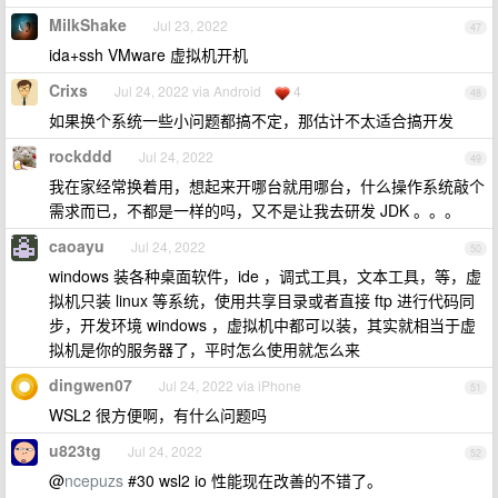
MilkShake
Jul 23, 2022
47
ida+ssh VMware 虚拟机开机
Crixs
Jul 24, 2022 via Android
4
48
如果换个系统一些小问题都搞不定，那估计不太适合搞开发
rockddd
Jul 24, 2022
49
我在家经常换着用，想起来开哪台就用哪台，什么操作系统敲个
需求而已，不都是一样的吗，又不是让我去研发 JDK 。。。
caoayu
Jul 24, 2022
50
windows 装各种桌面软件，ide ，调式工具，文本工具，等，虚
拟机只装 linux 等系统，使用共享目录或者直接 ftp 进行代码同
步，开发环境 windows ，虚拟机中都可以装，其实就相当于虚
拟机是你的服务器了，平时怎么使用就怎么来
dingwen07
Jul 24, 2022 via iPhone
51
WSL2 很方便啊，有什么问题吗
u823tg
Jul 24, 2022
52
@
ncepuzs
#30 wsl2 io 性能现在改善的不错了。