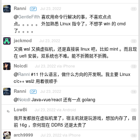
Ranni
Jul 23, 2022
OP
11
@
GentleFifth
喜欢用命令行解决的事，不喜欢点点
点。。。。。 外加熟悉 Linux 指令了，不想学 win 的 cmd
了。。。。
jackmod
Jul 23, 2022
12
又搞 wsl 又搞虚拟机，还是直接装 linux 吧，比如 mint 。而且现
在 uefi 安装，双系统也不难。能不折腾就不折腾。
Noicdi
Jul 23, 2022 via iPhone
13
@
Ranni
#11 什么语言，做什么方向的开发啊。我主要 Linux
c/c++ wsl2 用着很顺手
Ranni
Jul 23, 2022
OP
14
@
Noicdi
Java+vue/react 还有一点 golang
LowBi
Jul 23, 2022 via Android
15
我开发都放在虚拟机里了，宿主机就是玩游戏，想加内存了，目
前 16g ，奈何现在 DDR5 还是太贵了
arch9999
Jul 23, 2022 via iPhone
16