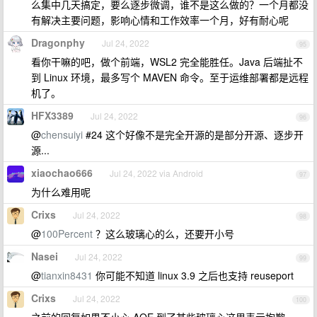
么集中几天搞定，要么逐步微调，谁不是这么做的？一个月都没
有解决主要问题，影响心情和工作效率一个月，好有耐心呢
Dragonphy
Jul 24, 2022
95
看你干嘛的吧，做个前端，WSL2 完全能胜任。Java 后端扯不
到 Linux 环境，最多写个 MAVEN 命令。至于运维部署都是远程
机了。
HFX3389
Jul 24, 2022
96
@
chensuiyi
#24 这个好像不是完全开源的是部分开源、逐步开
源...
xiaochao666
Jul 24, 2022 via Android
97
为什么难用呢
Crixs
Jul 24, 2022
98
@
100Percent
？这么玻璃心的么，还要开小号
Nasei
Jul 24, 2022
99
@
tianxin8431
你可能不知道 linux 3.9 之后也支持 reuseport
Crixs
Jul 24, 2022
100