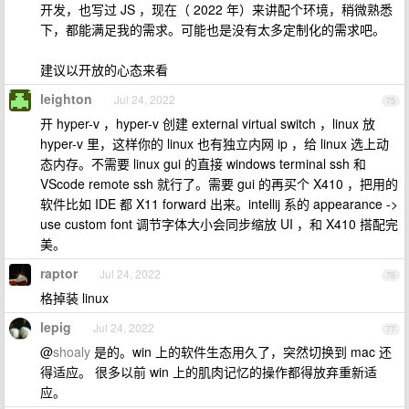
开发，也写过 JS ，现在（ 2022 年）来讲配个环境，稍微熟悉
下，都能满足我的需求。可能也是没有太多定制化的需求吧。
建议以开放的心态来看
leighton
Jul 24, 2022
75
开 hyper-v ，hyper-v 创建 external virtual switch ，linux 放
hyper-v 里，这样你的 linux 也有独立内网 ip ，给 linux 选上动
态内存。不需要 linux gui 的直接 windows terminal ssh 和
VScode remote ssh 就行了。需要 gui 的再买个 X410 ，把用的
软件比如 IDE 都 X11 forward 出来。intellij 系的 appearance ->
use custom font 调节字体大小会同步缩放 UI ，和 X410 搭配完
美。
raptor
Jul 24, 2022
76
格掉装 linux
lepig
Jul 24, 2022
77
@
shoaly
是的。win 上的软件生态用久了，突然切换到 mac 还
得适应。 很多以前 win 上的肌肉记忆的操作都得放弃重新适
应。