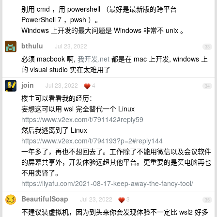
别用 cmd ，用 powershell （最好是最新版的跨平台
PowerShell 7 ，pwsh ）。
Windows 上开发的最大问题是 Windows 非常不 unix 。
bthulu
Jul 23, 2022
33
必须 macbook 啊,
我开发.net
都是在 mac 上开发, windows 上
的 visual studio 实在太难用了
join
Jul 23, 2022
4
34
楼主可以看看我的经历：
妄想这可以用 wsl 完全替代一个 Linux
https://www.v2ex.com/t/791142#reply59
然后我逃离到了 Linux
https://www.v2ex.com/t/794193?p=2#reply144
一年多了，再也不想回去了。工作除了不能用微信以及会议软件
的屏幕共享外，开发体验远超其他平台。更重要的是买电脑再也
不用卖肾了。
https://liyafu.com/2021-08-17-keep-away-the-fancy-tool/
BeautifulSoap
Jul 23, 2022
3
35
不建议装虚拟机，因为到头来你会发现体验不一定比 wsl2 好多