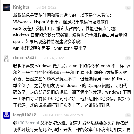
Knights
Jul 24, 2022
92
新系统总是要花时间和精力适应的，以下是个人看法：
VMware 、Hyper-V 都用，但是只用来运行垃圾软件；
wsl2 没在开发机上用，嫌它太占内存，性能也有点问题；
windows 自带的杀软比较弱智，编译时杀毒进程会占用巨量的
cpu ，如果出现这种情况建议换杀软；
win 本建议明年再买，5nm zen4 要出了。
tianxin8431
Jul 24, 2022
93
我也不喜欢 windows 做开发，cmd 下的命令和 bash 不一样+偶
尔的一些奇奇怪怪的问题+一些和 linux 不相同的行为搞得人很
心累。当然这些问题不是解决不了，但我选择用 mac 和 linux 。
举个例子，之前帮朋友调 windows 下的 Django 问题，明明代
码改了，走的却还是旧的逻辑。调了俩小时发现，windows 下同
一个端口可以有多个进程同时监听，他那边旧进程没停，就算改
了代码，新的请求都打到旧实例上了，这谁能想到啊。
leeg810312
Jul 24, 2022 via Android
94
@
100Percent
又不是搞运维，配置开发环境还要多久？你搭建
调优环境每天花几个小时？开发工作的效率和环境密切相关，要