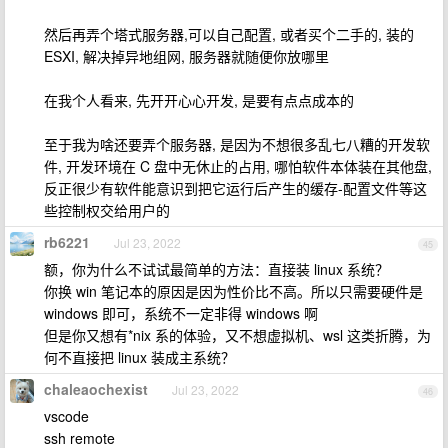
然后再弄个塔式服务器,可以自己配置, 或者买个二手的, 装的
ESXI, 解决掉异地组网, 服务器就随便你放哪里
在我个人看来, 先开开心心开发, 是要有点点成本的
至于我为啥还要弄个服务器, 是因为不想很多乱七八糟的开发软
件, 开发环境在 C 盘中无休止的占用, 哪怕软件本体装在其他盘,
反正很少有软件能意识到把它运行后产生的缓存-配置文件等这
些控制权交给用户的
rb6221
Jul 23, 2022
45
额，你为什么不试试最简单的方法：直接装 linux 系统？
你换 win 笔记本的原因是因为性价比不高。所以只需要硬件是
windows 即可，系统不一定非得 windows 啊
但是你又想有*nix 系的体验，又不想虚拟机、wsl 这类折腾，为
何不直接把 linux 装成主系统？
chaleaochexist
Jul 23, 2022
46
vscode
ssh remote